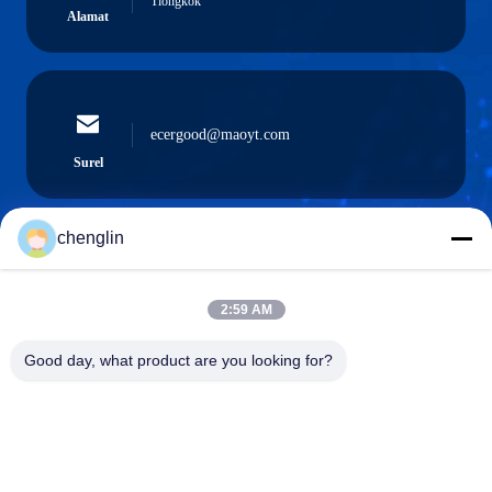
Tiongkok
Alamat
ecergood@maoyt.com
Surel
chenglin
0086-731-861329934568
Telepon
2:59 AM
Good day, what product are you looking for?
Beijing Silk Road Enterprise Management
Services Co.,LTD