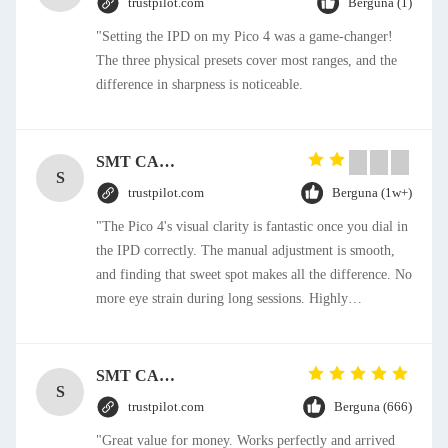
trustpilot.com
Berguna (1)
"Setting the IPD on my Pico 4 was a game-changer!
The three physical presets cover most ranges, and the
difference in sharpness is noticeable.
SMT CAP Type Box Header Connector 1.27mm Pitch Gold Flash Contact Plating
S
trustpilot.com
Berguna (1w+)
"The Pico 4's visual clarity is fantastic once you dial in
the IPD correctly. The manual adjustment is smooth,
and finding that sweet spot makes all the difference. No
more eye strain during long sessions. Highly
recommend taking the time to set it up properly!""The
Pico 4's visual clarity is fantastic once you dial in the
IPD correctly. The manual adjustment is smooth, and
SMT CAP Type Box Header Connector 1.27mm Pitch Gold Flash Contact Plating
S
finding that sweet spot makes all the difference. No
trustpilot.com
Berguna (666)
more eye strain during long sessions. Highly
"Great value for money. Works perfectly and arrived
recommend taking the time to set it up properly!""The