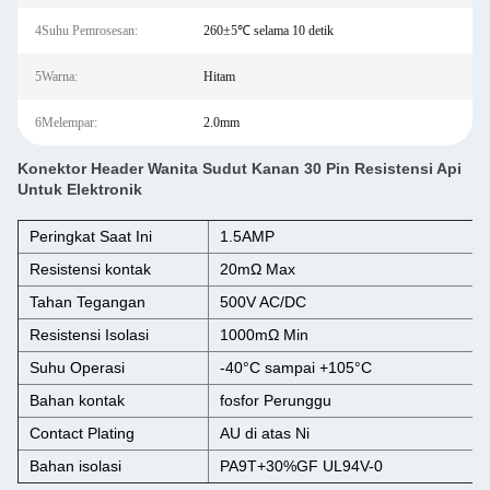
4Suhu Pemrosesan:
260±5℃ selama 10 detik
5Warna:
Hitam
6Melempar:
2.0mm
Konektor Header Wanita Sudut Kanan 30 Pin Resistensi Api
Untuk Elektronik
Peringkat Saat Ini
1.5AMP
Resistensi kontak
20mΩ Max
Tahan Tegangan
500V AC/DC
Resistensi Isolasi
1000mΩ Min
Suhu Operasi
-40°C sampai +105°C
Bahan kontak
fosfor Perunggu
Contact Plating
AU di atas Ni
Bahan isolasi
PA9T+30%GF UL94V-0