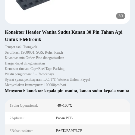
3
/
3
Konektor Header Wanita Sudut Kanan 30 Pin Tahan Api
Untuk Elektronik
Tempat asal: Tiongkok
Sertifikasi: ISO9001, SGS, Rohs, Reach
Kuantitas min Order: Bisa dinegosiasikan
Harga: dapat dinegosiasikan
Kemasan rincian: Cap+Reel Tape Packing
Waktu pengiriman: 3 ~ 7workdays
Syarat-syarat pembayaran: L/C, T/T, Western Union, Paypal
Menyediakan kemampuan: 100000pcs/hari
Menyoroti:
konektor kepala pin wanita
,
kanan sudut kepala wanita
1Suhu Operasional:
-40~105℃
2Aplikasi:
Papan PCB
3Bahan isolator:
PA6T//PA9T/LCP