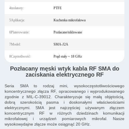
4izolatory:
PTFE
5Aplikacja:
Kuchenka mikrofalowa
6Platerowanie:
Pozłacane/niklowane
7Model:
SMA-J2A
8Częstotliwość:
Prąd stały ~ 18 GHz
Pozłacany męski wtyk kabla RF SMA do
zaciskania elektrycznego RF
Seria SMA to rodzaj mini, wysokoczęstotliwościowego
koncentrycznego złącza RF, opracowanego i wyprodukowanego
zgodnie z MIL-C-39012. Charakteryzuje się małą objętością,
dobrą szerokością pasma i doskonałymi właściwościami
elektrycznymi. SMA jest najczęściej używanym złączem
koncentrycznym RF w różnych dziedzinach komunikacji
mikrofalowej i urządzeń pomiarowych mikrofal. Nasze
wysokowydajne złącze może osiągnąć 20 GHz.