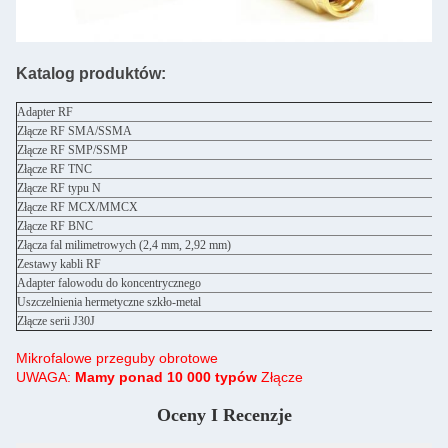
Katalog produktów:
Adapter RF
Złącze RF SMA/SSMA
Złącze RF SMP/SSMP
Złącze RF TNC
Złącze RF typu N
Złącze RF MCX/MMCX
Złącze RF BNC
Złącza fal milimetrowych (2,4 mm, 2,92 mm)
Zestawy kabli RF
Adapter falowodu do koncentrycznego
Uszczelnienia hermetyczne szkło-metal
Złącze serii J30J
Mikrofalowe przeguby obrotowe
UWAGA:
Mamy ponad 10 000 typów
Złącze
Oceny I Recenzje