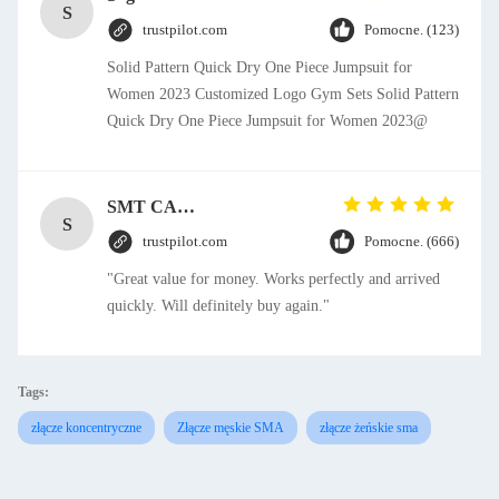
S
trustpilot.com
Pomocne. (123)
Solid Pattern Quick Dry One Piece Jumpsuit for
Women 2023 Customized Logo Gym Sets Solid Pattern
Quick Dry One Piece Jumpsuit for Women 2023@
SMT CAP Type Box Header Connector 1.27mm Pitch Gold Flash Contact Plating
S
trustpilot.com
Pomocne. (666)
"Great value for money. Works perfectly and arrived
quickly. Will definitely buy again."
Tags:
złącze koncentryczne
Złącze męskie SMA
złącze żeńskie sma