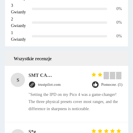
3
0%
Gwiazdy
2
0%
Gwiazdy
1
0%
Gwiazdy
Wszystkie recenzje
SMT CAP Type Box Header Connector 1.27mm Pitch Gold Flash Contact Plating
S
trustpilot.com
Pomocne. (1)
"Setting the IPD on my Pico 4 was a game-changer!
The three physical presets cover most ranges, and the
difference in sharpness is noticeable.
S*g