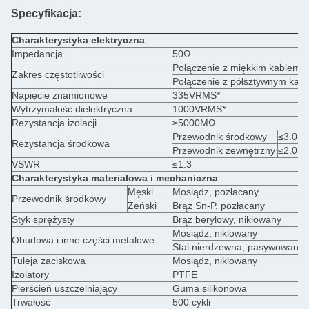
Specyfikacja:
Charakterystyka elektryczna
Impedancja
50Ω
Połączenie z miękkim kablem
Zakres częstotliwości
Połączenie z półsztywnym ka
Napięcie znamionowe
335VRMS*
Wytrzymałość dielektryczna
1000VRMS*
Rezystancja izolacji
≥5000MΩ
Przewodnik środkowy
≤3.0m
Rezystancja środkowa
Przewodnik zewnętrzny
≤2.0m
VSWR
≤1.3
Charakterystyka materiałowa i mechaniczna
Męski
Mosiądz, pozłacany
Przewodnik środkowy
Żeński
Brąz Sn-P, pozłacany
Styk sprężysty
Brąz berylowy, niklowany
Mosiądz, niklowany
Obudowa i inne części metalowe
Stal nierdzewna, pasywowana
Tuleja zaciskowa
Mosiądz, niklowany
Izolatory
PTFE
Pierścień uszczelniający
Guma silikonowa
Trwałość
500 cykli