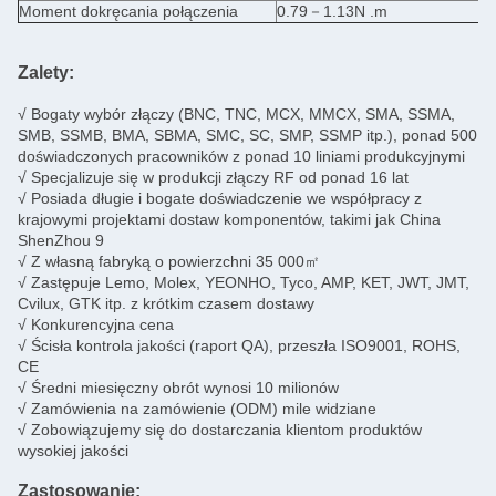
Moment dokręcania połączenia
0.79－1.13N .m
Zalety:
√ Bogaty wybór złączy (BNC, TNC, MCX, MMCX, SMA, SSMA,
SMB, SSMB, BMA, SBMA, SMC, SC, SMP, SSMP itp.), ponad 500
doświadczonych pracowników z ponad 10 liniami produkcyjnymi
√ Specjalizuje się w produkcji złączy RF od ponad 16 lat
√ Posiada długie i bogate doświadczenie we współpracy z
krajowymi projektami dostaw komponentów, takimi jak China
ShenZhou 9
√ Z własną fabryką o powierzchni 35 000㎡
√ Zastępuje Lemo, Molex, YEONHO, Tyco, AMP, KET, JWT, JMT,
Cvilux, GTK itp. z krótkim czasem dostawy
√ Konkurencyjna cena
√ Ścisła kontrola jakości (raport QA), przeszła ISO9001, ROHS,
CE
√ Średni miesięczny obrót wynosi 10 milionów
√ Zamówienia na zamówienie (ODM) mile widziane
√ Zobowiązujemy się do dostarczania klientom produktów
wysokiej jakości
Zastosowanie: