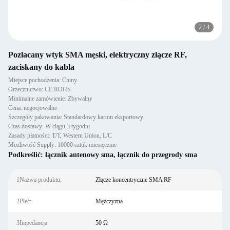
2
/
4
Pozłacany wtyk SMA męski, elektryczny złącze RF,
zaciskany do kabla
Miejsce pochodzenia: Chiny
Orzecznictwo: CE ROHS
Minimalne zamówienie: Zbywalny
Cena: negocjowalne
Szczegóły pakowania: Standardowy karton eksportowy
Czas dostawy: W ciągu 3 tygodni
Zasady płatności: T/T, Western Union, L/C
Możliwość Supply: 10000 sztuk miesięcznie
Podkreślić:
łącznik antenowy sma
,
łącznik do przegrody sma
1Nazwa produktu:
Złącze koncentryczne SMA RF
2Płeć:
Mężczyzna
3Impedancja:
50 Ω