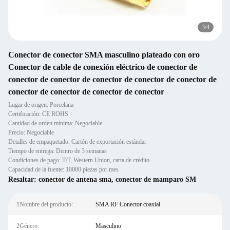
3
/
4
Conector de conector SMA masculino plateado con oro
Conector de cable de conexión eléctrico de conector de
conector de conector de conector de conector de conector de
conector de conector de conector de conector
Lugar de origen: Porcelana
Certificación: CE ROHS
Cantidad de orden mínima: Negociable
Precio: Negociable
Detalles de empaquetado: Cartón de exportación estándar
Tiempo de entrega: Dentro de 3 semanas
Condiciones de pago: T/T, Western Union, carta de crédito
Capacidad de la fuente: 10000 piezas por mes
Resaltar:
conector de antena sma
,
conector de mamparo SM
1Nombre del producto:
SMA RF Conector coaxial
2Género:
Masculino