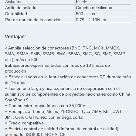
Aislantes
PTFE
Anillo de sellado
Caucho de silicona
Durabilidad
500 ciclos
Par de apriete de la conexión
0.79－1.13N .m
Ventajas:
√ Amplia selección de conectores (BNC, TNC, MCX, MMCX,
SMA, SSMA, SMB, SSMB, BMA, SBMA, SMC, SC, SMP, SSMP,
etc.), más de 500
trabajadores experimentados con más de 10 líneas de
producción
√ Especializados en la fabricación de conectores RF durante más
de 16 años
√ Tienen una larga y rica experiencia de cooperación con el
suministro de componentes de proyectos nacionales como China
ShenZhou 9
√ Con nuestra propia fábrica con 35,000㎡
√ Reemplazar Lemo, Molex, YEONHO, Tyco, AMP, KET, JWT,
JMT, Cvilux, GTK, etc. con entrega corta
√ Precio competitivo
√ Estricto control de calidad (Informe de control de calidad),
aprobado, ISO9001, ROHS, CE