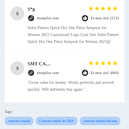
S*g
S
trustpilot.com
Es muy útil. (123)
Solid Pattern Quick Dry One Piece Jumpsuit for
Women 2023 Customized Logo Gym Sets Solid Pattern
Quick Dry One Piece Jumpsuit for Women 2023@
SMT CAP Type Box Header Connector 1.27mm Pitch Gold Flash Contact Plating
S
trustpilot.com
Es muy útil. (666)
"Great value for money. Works perfectly and arrived
quickly. Will definitely buy again."
Tags:
conector coaxial
Conector macho de SMA
conector hembra del sma