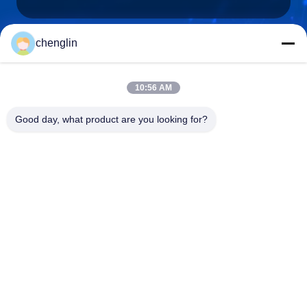
chenglin
0086-731-861329934568
Teléfono
10:56 AM
Good day, what product are you looking for?
Beijing Silk Road Enterprise Management
Services Co.,LTD