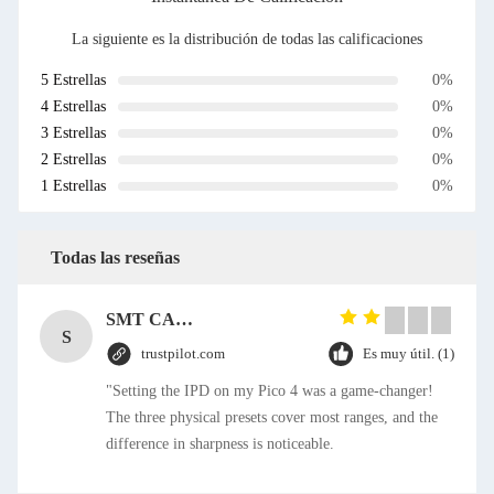
La siguiente es la distribución de todas las calificaciones
5 Estrellas
0%
4 Estrellas
0%
3 Estrellas
0%
2 Estrellas
0%
1 Estrellas
0%
Todas las reseñas
SMT CAP Type Box Header Connector 1.27mm Pitch Gold Flash Contact Plating
S
trustpilot.com
Es muy útil. (1)
"Setting the IPD on my Pico 4 was a game-changer!
The three physical presets cover most ranges, and the
difference in sharpness is noticeable.