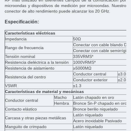
RF más utilizado en diferentes campos de la comunicación por
microondas y dispositivos de medición por microondas. Nuestro
conector de alto rendimiento puede alcanzar los 20 GHz.
Especificación:
Características eléctricas
Impedancia
50Ω
Conectar con cable blando D
Rango de frecuencia
Conectar con cable semirrígi
Tensión nominal
335VRMS*
Resistencia dieléctrica a la tensión
1000VRMS*
Resistencia de aislamiento
≥5000MΩ
Conductor central
≤3.0m
Resistencia del centro
Conductor exterior
≤2.0m
VSWR
≤1.3
Características de material y mecánicas
Macho
Latón chapado en oro
Conductor central
Hembra
Bronce Sn-P chapado en oro
Contacto elástico
Bronce berilio niquelado
Latón niquelado
Carcasa y otras piezas metálicas
Acero inoxidable Pasivado
Manguito de crimpado
Latón niquelado