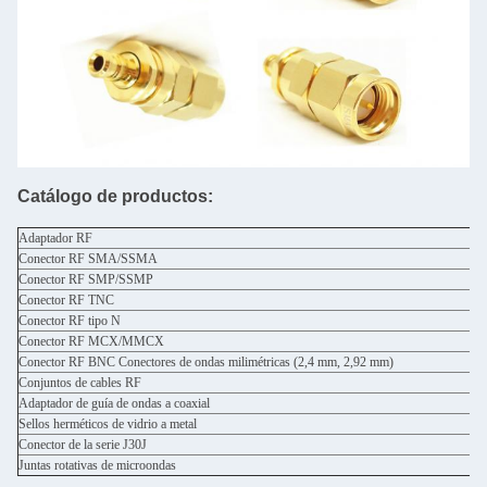
Catálogo de productos:
Adaptador RF
Conector RF SMA/SSMA
Conector RF SMP/SSMP
Conector RF TNC
Conector RF tipo N
Conector RF MCX/MMCX
Conector RF BNC Conectores de ondas milimétricas (2,4 mm, 2,92 mm)
Conjuntos de cables RF
Adaptador de guía de ondas a coaxial
Sellos herméticos de vidrio a metal
Conector de la serie J30J
Juntas rotativas de microondas