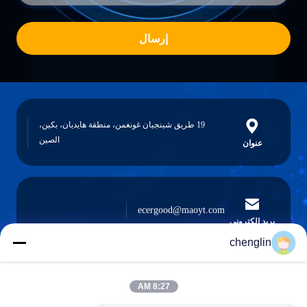
إرسال
19 طريق شينجيان غونغمن، منطقة هايديان، بكين،
الصين
عنوان
ecergood@maoyt.com
بريد إلكتروني
chenglin
8:27 AM
0086-731-861329934568
هاتف