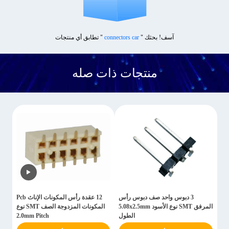
آسف! بحثك "
connectors car
" تطابق أي منتجات
منتجات ذات صله
3 دبوس واحد صف دبوس رأس
12 عقدة رأس المكونات الإناث Pcb
المرفق SMT نوع الأسود 5.08x2.5mm
المكونات المزدوجة الصف SMT نوع
الطول
2.0mm Pitch