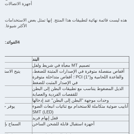
أجهزة الاتصالات
هذه ليست قائمة نهائية لتطبيقات هذا المنتج. إنها تمثل بعض الاستخدامات
الأكثر شيوعا.
4الفوائد:
البند
تصميم MT معبأة في شريط ولفل
أقفاص منفصلة متوفرة في الإصدارات المثبتة للضغط،
يتيح الاستخ
والقاعدة اللحامية وPCI (1°) ؛ أقفاص متداخلة متوفرة
في الإصدار المثبت للضغط
الذيل المضغوط يتناسب مع تطبيقات البطن إلى البطن
يض
للقفصات الفردية والعصابة
وحدات موجهة "البطن إلى البطن" عند إدخالها
أنابيب ضوئية متكاملة للاستخدام مع ثنائيات انبعاث الضوء
يوفر حالة
SMT (LED)
قفل إبهام فريد
أجهزة استقبال قابلة للشحن الساخن
السماح بإدخا