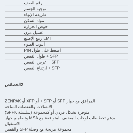
رقم الصف
توجيه الجسم
طريقة الإنهاء
مواد السكن
حوض الحرارة
غسيل مرن
EMI ربيع الإصبع
أنبوب الضوء
اضغط على طول PIN
SFP + طول القفص
SFP + عرض القفص
SFP + ارتفاع القفص
2الخصائص
المرافق مع جهاز SFP أو SFP + أو XFP أو ZENPAK
الاتصالات والقفصات المتاحة
متوفرة بشكل فردي أو كمجموعة (سلسلة SFPK)
يدعم تخطيطات لوحات المضيف المتوافقة مع MSA وتصاميم جهاز
الاستقبال
مجموعة مريحة مع وصلة SFP والقفص