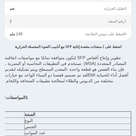
4تقليل الحرارة:
نعم
5رقم المنفذ:
2
6اضغط على دبوس الملاءمة:
2.05 ملم
اضغط على 2 منفذات مقعدة إناثية SFP مع أنابيب الضوء المغسلة الحرارية
تطوير وإنتاج أقفاص SFP لتكون متوافقة تمامًا مع مواصفات اتفاقية
المصادر المتعددة (MSA). تستخدم في التطبيقات النحاسية أو البصرية ،
فإن بناء القفص هو قطعة واحدة ،المعدن المسطح ويتم تشكيله لتقديم
أفضل أداء للحماية EMIلقد تم تصميم قفصنا ذو الميناء الواحد مع خيارات
مختلفة من الدبوس والطلاء لمعالجة تطبيقات الصحافة واللحام.
1المواصفات:
الصفة
النوع
الجنس
عدد الموانئ