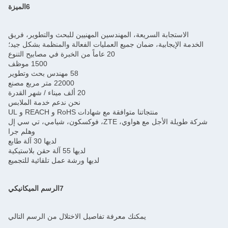
6الميزة
الاستجابة السريعة، المهندسين المهنيين للبحث والتطوير، فريق
الخدمة الإيجابية، ضمان جميع العمليات الفعالة والمنظمة بشكل جيد؛
20 عاماً من الخبرة في مصابيح التنوع
1500 موظف
58 مهندس بحث وتطوير
22000 متر مربع مصنع
20 ألف ميناء / شهر القدرة
نحن ندعم خدمة الملابس
منتجاتنا متوافقة مع شهادات RoHS و REACH و UL
شركة طويلة الأجل مع هواوي، ZTE، فوكسكون، شيامي، تي سي إل
وهلم جرا
لديها 30 آلة طابع
لديها 55 آلة حقن بلاستيكية
لديها ورشة عمل تلقائية للتجميع
7الرسم الميكانيكي
يمكنك معرفة تفاصيل الاختلال من الرسم التالي