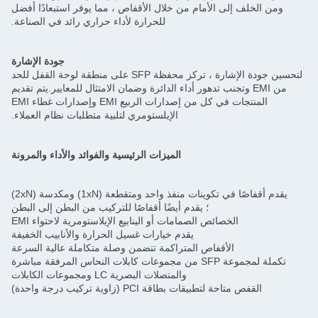
ومن الخلف إلى الأمام من خلال الأقفاص ، مما يوفر استبعادًا أفضل
للحرارة لأداء حراري رائد في الصناعة.
جودة الإشارة
لتحسين جودة الإشارة ، تركز محفظة SFP على منطقة لوحة القفل للحد
من EMI وتجنب تدهور أداء الدائرة وضمان الامتثال للمعايير.يتم تقديم
المنتجات في كل من إصدارات الربيع EMI وإصدارات غطاء EMI
الإيلستومري لتلبية متطلبات نظام العملاء.
الميزات الرئيسية والفوائد والأداء والمرونة
يقدم أقفاصًا في تكوينات منفذ واحد ومتقطعة (1xN) ومكدسة (2xN)
؛ يقدم أيضًا أقفاصًا للتركيب من البطن إلى البطن
الخصائص الصمامات أو الينابيع الإيلاستومرية لاحتواء EMI
يقدم خيارات غسيل الحرارة والأنابيب الخفيفة
الأقفاص المتراكمة تتضمن وصلة متكاملة عالية السرعة
تكملة لمجموعة SFP من مجموعات كابلات النحاس المرفقة مباشرة
والمتصلات البصرية LC ومجموعات الكابلات
القفص متاحة لتطبيقات بطاقة PCI (زاوية تركيب درجة واحدة)