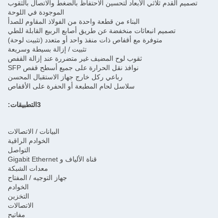
تصميم القدم ثلاثي الأبعاد لتحسين الاحتفاظ بالضغط والاتصال بالثقوب
الموجودة في اللوحة
البناء من قطعة واحدة من الفولاذ المقاوم للصدأ
تصميم انبعاثات منخفضة عن طريق أصابع الربيع القابلة للطي
متوفرة مع أقفاص ذات منفذ واحد أو متعدد (تثبيت لوحة)
تثبيت / إزالة بسيطة وسريعة
ثقوب لوح المضيف غير متضررة عند إزالة القفص
نوافذ نقل الحرارة على جميع أسطح قفص SFP
رباعي ركل خارج جهاز الاستقبال المحسن
سلاسل لحام المطبعة أو الحفرة على الأقفاص
3التطبيقات:
البيانات / الاتصالات
الخوادم الراقية
التواصل
قناة الألياف و Gigabit Ethernet
معدات الشبكة
جهاز التوجيه / المفتاح
الخوادم
التخزين
الاتصالات
مفاتيح