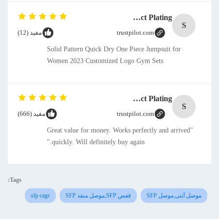
SMT CAP Type Box Header Connector 1.27mm Pitch Gold Flash Contact Plating
S
trustpilot.com
مفيد (12)
Solid Pattern Quick Dry One Piece Jumpsuit for
Women 2023 Customized Logo Gym Sets
SMT CAP Type Box Header Connector 1.27mm Pitch Gold Flash Contact Plating
S
trustpilot.com
مفيد (666)
"Great value for money. Works perfectly and arrived
quickly. Will definitely buy again."
Tags:
موصل أنثى,موصل SFP
قفص SFP,موصل منفذ SFP
sfp cage