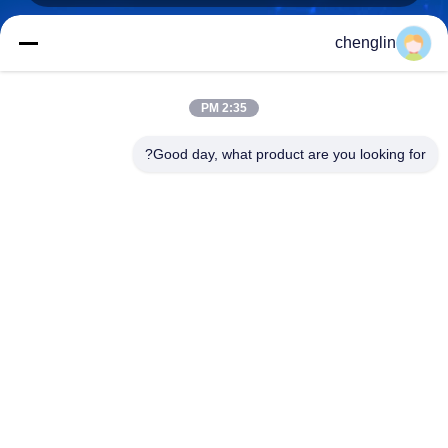
chenglin
0086-731-861329934568
هاتف
2:35 PM
Good day, what product are you looking for?
Beijing Silk Road Enterprise Management
Services Co.,LTD
Beijing Silk Road Enterprise Management Services Co.,LTD