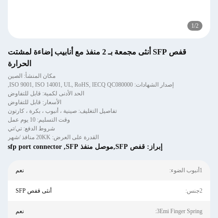
1
/
2
قفص SFP أنثى مجمعة بـ 2 منفذ مع أنابيب إضاءة لمشتت
الحرارة
مكان المنشأ: الصين
إصدار الشهادات: ISO 9001, ISO 14001, UL, RoHS, IECQ QC080000,
الحد الأدنى لكمية: قابل للتفاوض
الأسعار: قابل للتفاوض
تفاصيل التغليف: صينية ، أنبوب ، بكرة ، كارتون
وقت التسليم: 10 يوم عمل
شروط الدفع: تي/تي
القدرة على العرض: 20KK منافذ /شهر
إبراز:
قفص SFP,موصل منفذ SFP
,
sfp port connector
1أنبوب الضوء:
نعم
2جنس:
أنثى قفص SFP
3Emi Finger Spring:
نعم