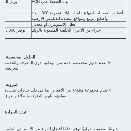
إنهاء الضغط على PCB
يزيل اللحا
أقفاص العصابات لديها غشاشات إيلاستومرية 360 درجة
وأصابع الربيع ومواقع متعددة للدبابيس الأرضية
غطاء إلاستومري أو معدني
أجزاء من الأجزاء الخلفية المصبوبة بالزنك
توفير 360 درجة من التداخل الكهرومغناطيسي (EMI)
الحلول المخصصة
® تقدم حلول مخصصة بدعم من موظفينا ذوي المعرفة والخدمة
السريعة.
المرونة
® يقدم مجموعة متنوعة من الأقفاص بما في ذلك خيارات متعددة
الموانئ، أنابيب الضوء، والطلاء والدرع.
تبديد الحرارة
حلولنا المحسنة حراريًا توفر تدفقًا أفضل للهواء من الأمام إلى الخلف