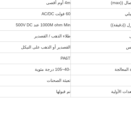
 ((max)
4m أوم أقصى
يلي
60 فولت AC/DC
ل ((دقيقة))
1000M ohm Min عند 500V DC
ل
طلاء الذهب / القصدير
مس
القصدير أو الذهب على النيكل
PA6T
المعالجة
-40~105 درجة مئوية
تعبئة الصحنات
ات الأولية
تم قبولها