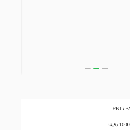
PBT / P
1 دقيقة