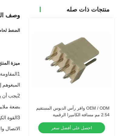
منتجات ذات صله
وصف الم
الضغط لحام الزاوية ا
ميزة المنت
1المقاومة
الميغوهم إ
2يجب أن ي
بضعة ملايي
OEM / ODM وافر رأس الدبوس المستقيم
2.54 مم مسافة الكاميرا الرقمية
3القوة ال
احصل على أفضل سعر
الاتصال وا