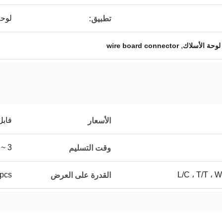
لوحة
تطبيق:
,
وحة الأسلاك
wire board connector
قابل
الأسعار
3 ~ 7WorkDays
وقت التسليم
L/C ، T/T ، 
0pcs
القدرة على العرض