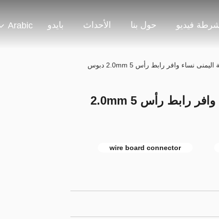
شرطة فيديو
حول بنا
الأحداث
بايدو
Arabic
منى نساء وافر رابط رأس 2.0mm 5 دبوس
الضغط لحام الزاوية اليمنى نساء وافر رابط رأس 2.0mm 5
wire board connector