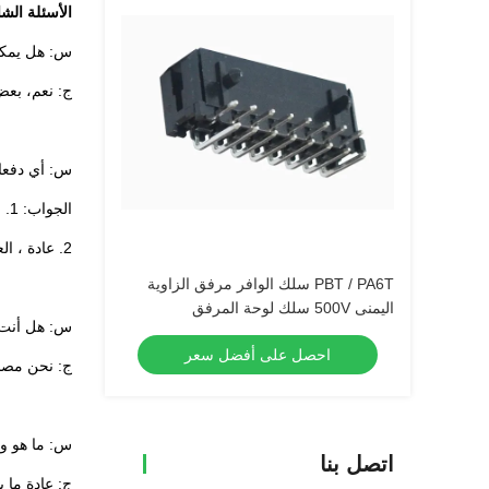
الأسئلة الشا
س: هل يمكن
ج: نعم، بعض
س: أي دفعا
الجواب: 1. شروط الدفع يمكن أن تكون مرنة تعتمد على الكمية والمنتجات.
2. عادة ، العملاء الجدد نفضل 100٪ T / T قبل الشحن أو 30٪ T / T مقدما قبل الشحن.
PBT / PA6T سلك الوافر مرفق الزاوية
اليمنى 500V سلك لوحة المرفق
س: هل أنت 
احصل على أفضل سعر
ج: نحن مصن
س: ما هو و
اتصل بنا
ج: عادة ما يستغرق الأم