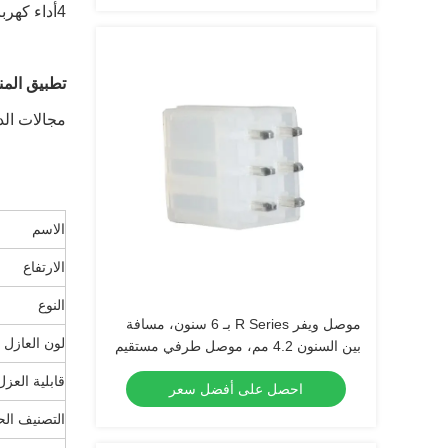
4أداء كهربائي آخر
تطبيق المن
مجالات الد
الاسم
الارتفاع
النوع
موصل ويفر R Series بـ 6 سنون، مسافة
لون العازل
بين السنون 4.2 مم، موصل طرفي مستقيم
قابلية العزل
احصل على أفضل سعر
التصنيف الح