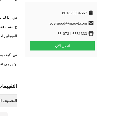
861329934567
س: إذا لم ي
ecergood@maoyt.com
ج: نعم ، فق
86-0731-6531333
المؤهلين لدي
اتصل الآن
س: كيف يمك
ج: يرجى تقد
التقييما
التصنيف ال