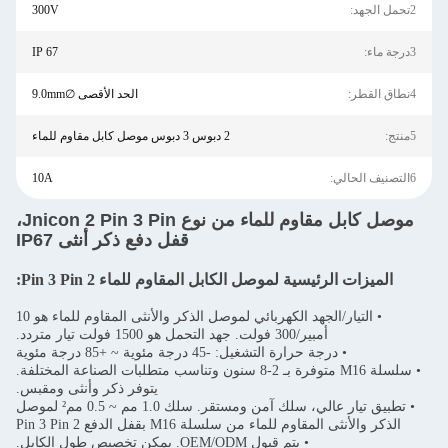
2تحمل الجهد:
300V
3درجة ماء:
IP 67
4نطاق القطر:
الحد الأقصى ∅9.0mm
5منتج:
2 دبوس 3 دبوس موصل كابل مقاوم للماء
6التصنيف الحالي:
10A
موصل كابل مقاوم للماء من نوع Jnicon 2 Pin 3 Pin،
قفل دفع ذكر أنثى IP67
الميزات الرئيسية لموصل الكابل المقاوم للماء 2 Pin 3 Pin:
• التيار/الجهد الكهربائي لموصل الذكر والأنثى المقاوم للماء هو 10
أمبير/300 فولت. جهد التحمل هو 1500 فولت تيار متردد.
• درجة حرارة التشغيل: -45 درجة مئوية ~ +85 درجة مئوية
• سلسلة M16 متوفرة بـ 2-8 سنون وتناسب متطلبات الصناعة المختلفة.
يتوفر ذكر وأنثى ومقبس.
• تطبيق تيار عالي، سلك آمن ومستقر. سلك 1.0 مم ~ 0.5 مم² لموصل
الذكر والأنثى المقاوم للماء من سلسلة M16 بقفل الدفع 2 Pin 3 Pin
• يتم قبول OEM/ODM. يمكن تخصيص طول الكابل.