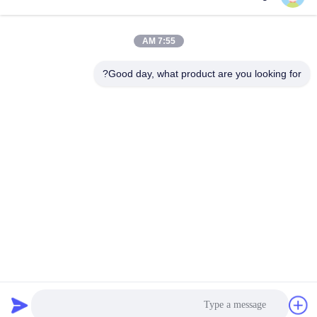
0086-731-861329934568
هاتف
7:55 AM
Good day, what product are you looking for?
Beijing Silk Road Enterprise Management
Services Co.,LTD
Beijing Silk Road Enterprise Management Services Co.,LTD
احصل على أفضل سعر
الدردشة الآن
الدردشة الآن