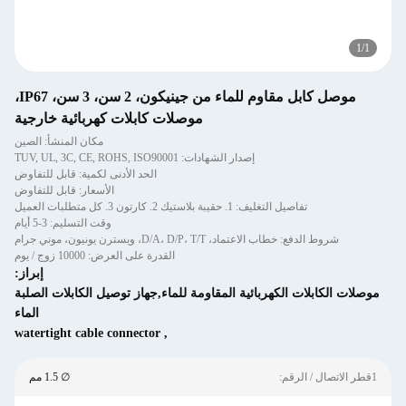
1
/
1
موصل كابل مقاوم للماء من جينيكون، 2 سن، 3 سن، IP67،
موصلات كابلات كهربائية خارجية
مكان المنشأ: الصين
إصدار الشهادات: TUV, UL, 3C, CE, ROHS, ISO90001
الحد الأدنى لكمية: قابل للتفاوض
الأسعار: قابل للتفاوض
تفاصيل التغليف: 1. حقيبة بلاستيك 2. كارتون 3. كل متطلبات العميل
وقت التسليم: 3-5 أيام
شروط الدفع: خطاب الاعتماد، D/A، D/P، T/T، ويسترن يونيون، موني جرام
القدرة على العرض: 10000 زوج / يوم
إبراز:
موصلات الكابلات الكهربائية المقاومة للماء,جهاز توصيل الكابلات الصلبة
الماء
watertight cable connector
,
1قطر الاتصال / الرقم:
∅ 1.5 مم