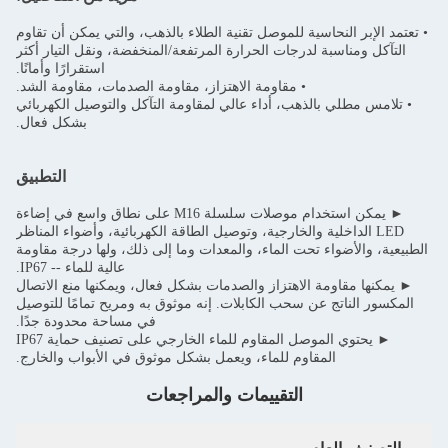
• تعتمد الإبر النحاسية للموصل تقنية الطلاء بالذهب، والتي يمكن أن تقاوم
التآكل ومناسبة لدرجات الحرارة المرتفعة/المنخفضة، ونقل التيار أكثر
استقرارًا وأمانًا.
• مقاومة الاهتزاز، مقاومة الصدمات، مقاومة الشد.
• تلامس مطلي بالذهب، أداء عالي لمقاومة التآكل والتوصيل الكهربائي
بشكل فعال.
التطبيق
► يمكن استخدام موصلات سلسلة M16 على نطاق واسع في إضاءة
LED الداخلية والخارجية، وتوصيل الطاقة الكهربائية، وأضواء المناظر
الطبيعية، والأضواء تحت الماء، والمعدات وما إلى ذلك، ولها درجة مقاومة
عالية للماء -- IP67.
► يمكنها مقاومة الاهتزاز والصدمات بشكل فعال، ويمكنها منع الاتصال
المكسور الناتج عن سحب الكابلات. إنه موثوق به ومريح تمامًا للتوصيل
في مساحة محدودة جدًا.
► يحتوي الموصل المقاوم للماء الخارجي على تصنيف حماية IP67
المقاوم للماء، ويعمل بشكل موثوق في الأبواب والخارج.
التقييمات والمراجعات