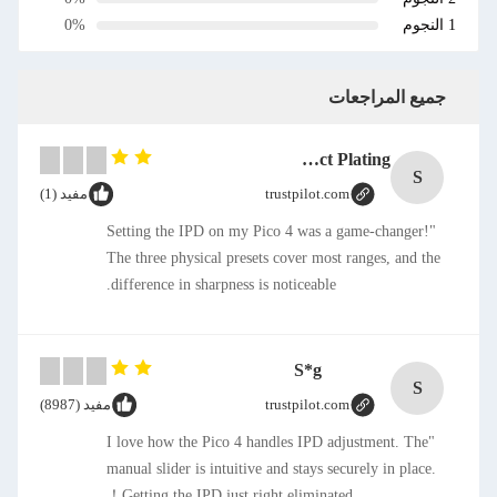
1 النجوم
0%
جميع المراجعات
SMT CAP Type Box Header Connector 1.27mm Pitch Gold Flash Contact Plating
S
trustpilot.com
مفيد (1)
"Setting the IPD on my Pico 4 was a game-changer!
The three physical presets cover most ranges, and the
difference in sharpness is noticeable.
S*g
S
trustpilot.com
مفيد (8987)
"I love how the Pico 4 handles IPD adjustment. The
manual slider is intuitive and stays securely in place.
Getting the IPD just right eliminated！