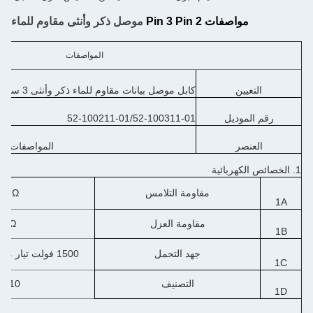
مواصفات 2 Pin 3 Pin
موصل ذكر وأنثى مقاوم للماء
المواصفات
التعيين
كابل موصل بيانات مقاوم للماء ذكر وأنثى 3 سنون لحام
رقم الموديل
52-100211-01/52-100311-01
العنصر
المواصفات
1. الخصائص الكهربائية
مقاومة التلامس
10mΩ كحد أ
1A
مقاومة العزل
10MΩ كحد 
1B
جهد التحمل
1500 فولت تيار متردد، يجب ألا يكون هناك انهيار.
1C
التصنيف
10 أمبير 300 فولت
1D