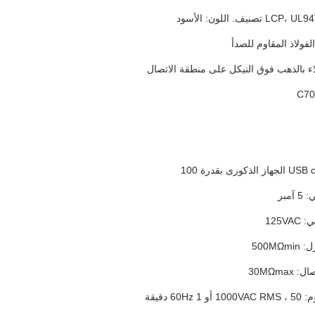
لاء بالذهب فوق النيكل على منطقة الاتصال
آمبر
125V
500MΩ
30MΩmax
60Hz دقيقة