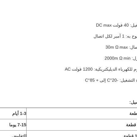
ت DC max
مبر لكل اتصال
30m Ω m
2000m 
كهرباء الديليكتريكية: 1200 فولت AC
: -20°C إلى + 85°C
1-3 أيام
7-15 يوما
للتفاوض