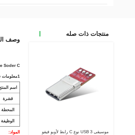
منتجات ذات صله
وصف الم
Male Soder C
1معلومات في ورقة بيانات المنتج:
اسم المنتج
قشرة
المحطة
الوظيفة
موسيقى USB 3 نوع C رابط لأوبو فيفو
المواد: