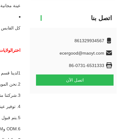
عينة مجانية 
اتصل بنا
كل القابس و
861329934567
اختر
الولايات
ecergood@maoyt.com
86-0731-6531333
1لدينا قسم أبحاث محترف وفريق ممتاز
اتصل الآن
2.نحن المورد والمصنع مع الجودة المثالية والسعر التنافسي
3.شركتنا متخصصة في الميكرو، النوع C و USB لمدة 7 سنوات
4. توفير عينة مجانا
5.يتم قبول الطلبات الصغيرة، وكلما زادت الطلبات، كلما حصلت على خصم أكبر
6.ODM وOEM متوفرة