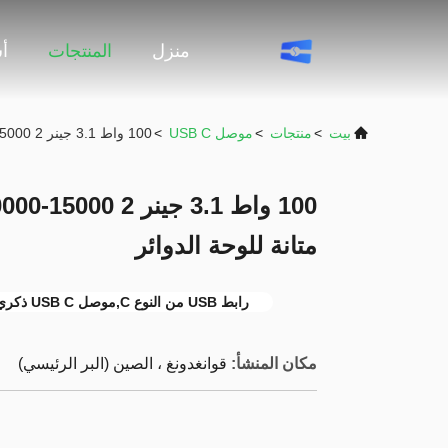
منزل
المنتجات
أ
بيت
>
منتجات
>
موصل USB C
>
100 واط 3.1 جينر 2 USB C Connector 10000-15000 مرة متانة للوحة الدوائر
متانة للوحة الدوائر
رابط USB من النوع C,موصل USB C ذكري
مكان المنشأ:
قوانغدونغ ، الصين (البر الرئيسي)