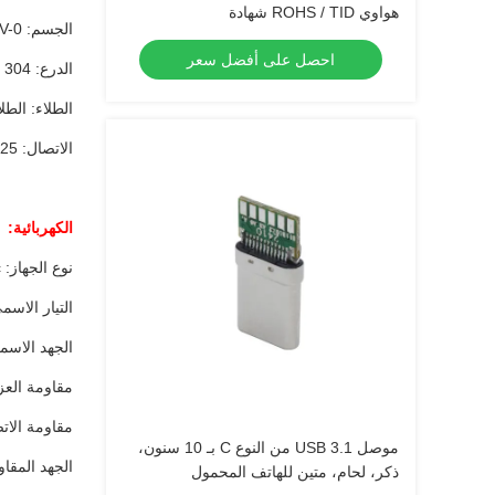
هواوي ROHS / TID شهادة
الجسم: LCP، UL94V-0 تصنيف. اللون: الأسود
احصل على أفضل سعر
الدرع: 304 الفولاذ المقاوم للصدأ
الطلاء: الط
الاتصال: C7025
الكهربائية:
نوع الجهاز: USB c الجهاز الذكورى بقدرة 100
التيار الاسمي: 5 
الجهد الاسمي: AC
مقاومة العزل: min
مقاومة الاتصال: 
موصل USB 3.1 من النوع C بـ 10 سنون،
الجهد المقاوم: 1000VAC RMS ، 50 أو  1
ذكر، لحام، متين للهاتف المحمول