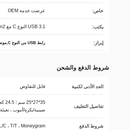
عرضت خدمة OEM
خاص:
USB 3.1 النوع C مع Gen2
يكتب:
إبراز:
رابط USB من النوع C,موصل USB C ذكري
شروط الدفع والشحن
قابل للتفاوض
الحد الأدنى لكمية
تفاصيل التغليف
صينية/بكرة/أنبوب ، تعبئة
 L/C ، T/T ، Moneygram
شروط الدفع