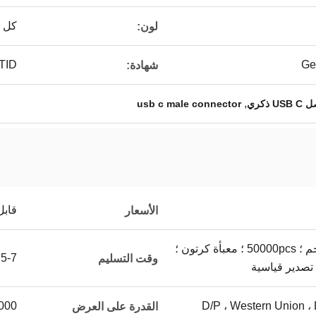
كل ا
لون:
TID
شهادة:
,
usb c male connector
قابل
الأسعار
35*27*25 سم ؛ 24.5 كجم ؛ 50000pcs ؛ معبأة كرتون ؛
5-7 أيام
وقت التسليم
 تصدير قياسية
D/P ، Western Union ،
1000000 قط
القدرة على العرض