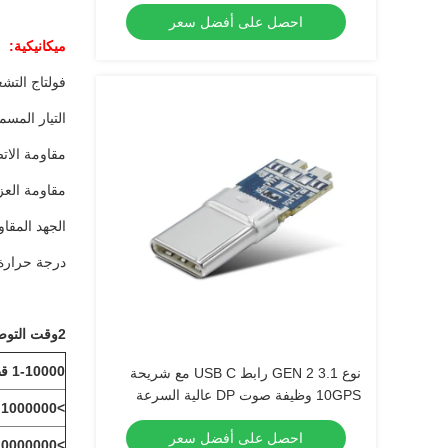
احصل على أفضل سعر
ميكانيكية:
فولتاج التشغيل: 40 فول
التيار المسموح به: 1 آ
مقاومة الاتصال: ax
مقاومة العزل: Ω min
الجهد المقاوم لل
درجة حرارة التشغيل
2وقت التوصيل:
1-10000 قطعة
نوع 3.1 GEN 2 رابط USB C مع شريحة
10GPS وظيفة صوت DP عالية السرعة
>1000000 قطعة
احصل على أفضل سعر
>10000000 قطعة