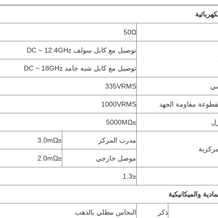
هربائية
50Ω
توصيل مع كابل سولف DC ~ 12.4GHz
توصيل مع كابل شبه جامد DC ~ 18GHz
سي
335VRMS
مقطوعة مقاومة الجهد
1000VRMS
زل
≥5000MΩ
مدرب المركز
≤3.0mΩ
مركزية
موصل خارجي
≤2.0mΩ
≤1.3
ادية والميكانيكية
ذكر
النحاس مطلي بالذهب