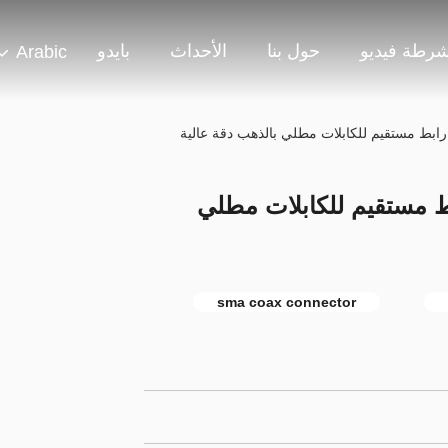
شرطة فيديو
حول بنا
الأحداث
بايدو
Arabic
وكيت إمرأة SMA رابط مستقيم للكابلات مطلي
sma coax connector