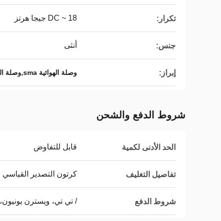
DC ~ 18 جيجا هرتز
تكرار:
أنثى
جنس:
إبراز:
وصلة الهوائية sma,وصلة القواوس الصغيرة
شروط الدفع والشحن
قابل للتفاوض
الحد الأدنى لكمية
كرتون التصدير القياسي
تفاصيل التغليف
/ تي تي، ويسترن يونيون،
شروط الدفع