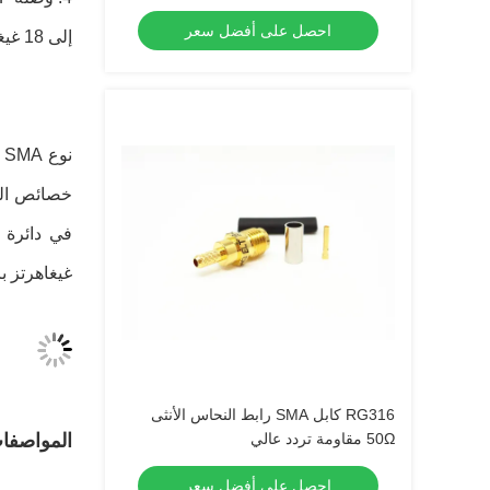
احصل على أفضل سعر
إلى 18 غيغاهرتز (يمكن أن تكون وصلات SMA RF لدينا 20 غيغاهرتز)
غيغاهرتز ب
RG316 كابل SMA رابط النحاس الأنثى
50Ω مقاومة تردد عالي
المواصفا
احصل على أفضل سعر