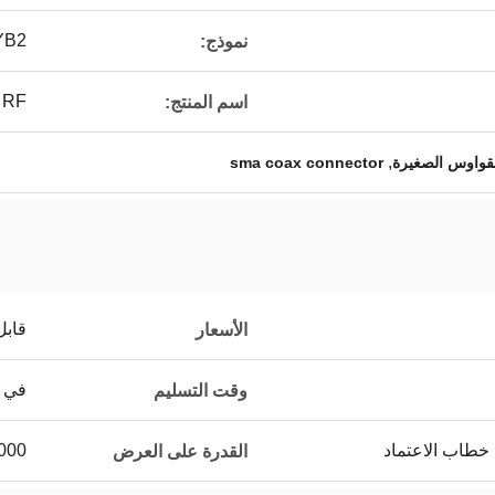
YB2
نموذج:
SMA RF
اسم المنتج:
,
sma coax connector
قابل
الأسعار
في غضو
وقت التسليم
 خطاب الاعتماد
،000،000
القدرة على العرض