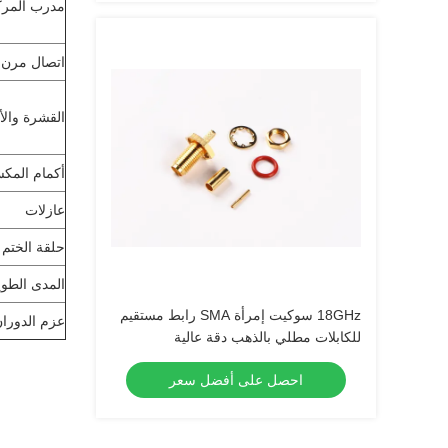
مدرب المرك
اتصال مرن
القشرة والأ
أكمام المك
عازلات
حلقة الختم
المدى الطو
18GHz سوكيت إمرأة SMA رابط مستقيم
عزم الدوران
للكابلات مطلي بالذهب دقة عالية
احصل على أفضل سعر