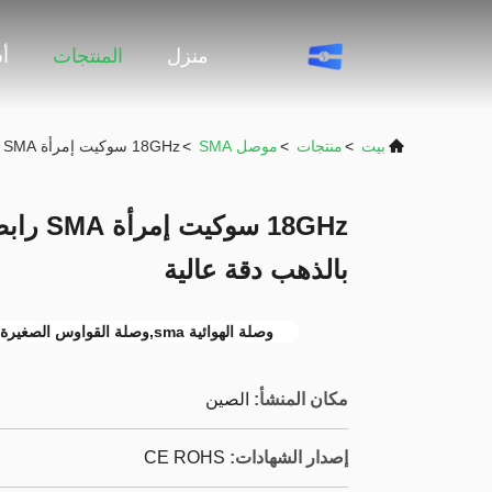
منزل
المنتجات
أ
بيت
>
منتجات
>
موصل SMA
>
18GHz سوكيت إمرأة SMA رابط مستقيم للكابلات مطلي بالذهب دقة عالية
18GHz س
بالذهب دقة عالية
وصلة الهوائية sma,وصلة القواوس الصغيرة
مكان المنشأ:
الصين
إصدار الشهادات:
CE ROHS