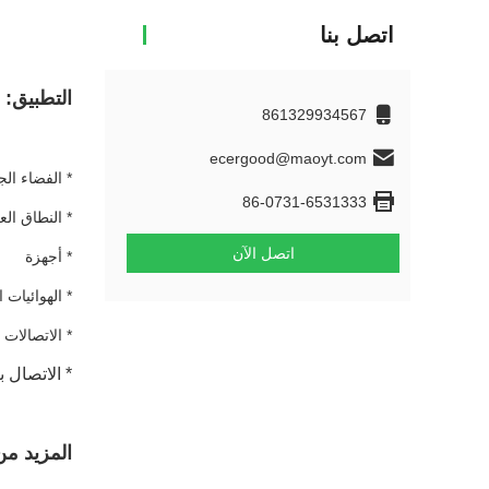
اتصل بنا
التطبيق:
861329934567
ecergood@maoyt.com
* الفضاء ال
86-0731-6531333
* النطاق ال
اتصل الآن
* أجهزة
* الهوائيات 
* الاتصالات
* الاتصال 
المزيد من