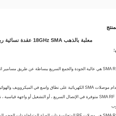
نتج
معلبة بالذهب 18GHz SMA عقدة نسائية ربط RF مباشرة للأسلاك
:
1. وصلة SMA RF هي عالية الجودة والجمع السريع ببساطة عن طريق مسا
4. وصلة SMA RF هي وصلات RF المتجانسة ذات الصلة المتداخلة