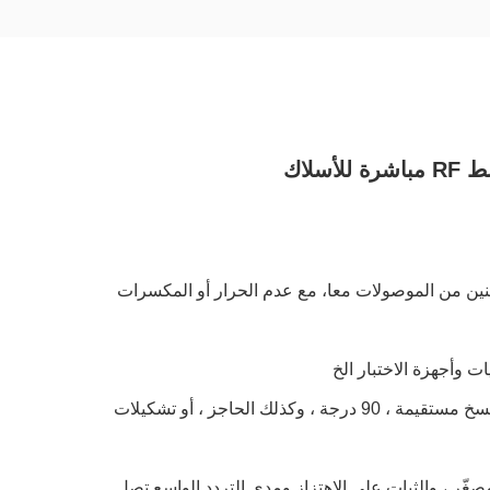
مير اثنين من الموصولات معا، مع عدم الحرار أو المكسرات
3. مكونات SMA RF متوفرة في الإتصال السريع ، أو التشغيل أو واجهة قياسية ، نسخ مستقيمة ، 90 درجة ، وكذلك الحاجز ، أو تشكيلات
 ذات الحجم المصغّر ، والثبات على الاهتزاز ومدى التردد الواسع تصل