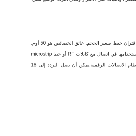
نوع SMA هو نوع من موصلات RF المتكافئة التي تطبق على نطاق واسع ، مع اقتران خيط صغير الحجم. عائق الخصائص هو 50 أوم.
خصائص الموصلات هي في نطاق ترددي واسع ،أداء ممتاز، موثوقية عالية. يتم استخدامها في اتصال مع كابلات RF أو خط microstrip
في دائرة RF لنظام WLAN ، البرنامج المتحكم به ، ومعدات الميكروويف ونظام الاتصالات الرقمية.يمكن أن يصل التردد إلى 18