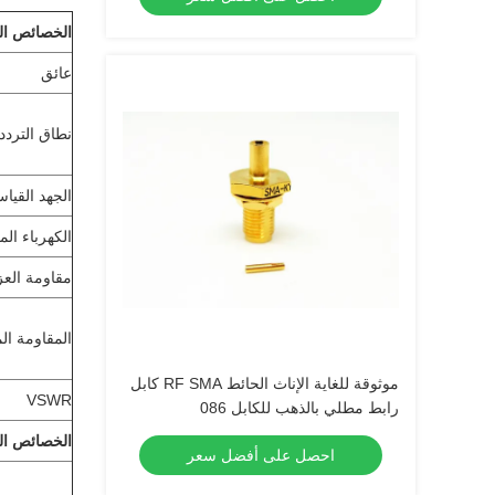
الخصائص الك
عائق
نطاق التردد
الجهد القيا
الكهرباء ال
مقاومة الع
المقاومة ال
موثوقة للغاية الإناث الحائط RF SMA كابل
VSWR
رابط مطلي بالذهب للكابل 086
الخصائص الم
احصل على أفضل سعر