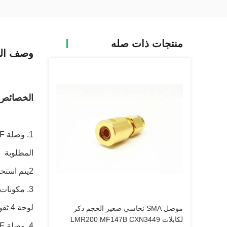
منتجات ذات صله
وصف الم
الخصائص
المطلوبة
2يتم استخدام موصلات SMA الكهربائية على نطاق واسع في الميكروويف والهوائيات وأجهزة الاختبار الخ
لوحة 4 ثقوب
موصل SMA نحاسي صغير الحجم ذكر
لكابلات LMR200 MF147B CXN3449