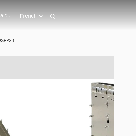
aidu
French
 QSFP28