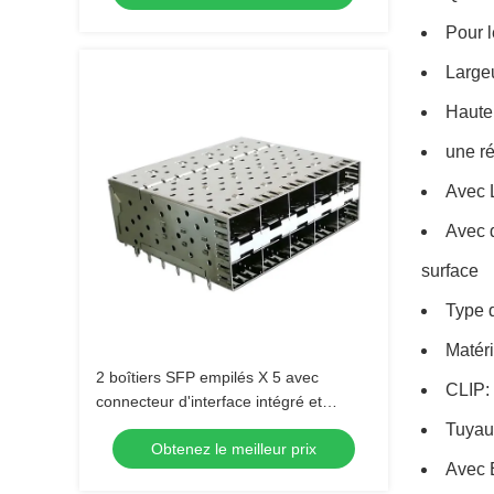
Pour l
Large
Haute
une ré
Avec L
Avec d
surface
Type d
Matéri
2 boîtiers SFP empilés X 5 avec
CLIP: 
connecteur d'interface intégré et
ressort de contact EMI
Tuyau
Obtenez le meilleur prix
Avec E