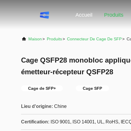
Accueil
Produits
Maison
>
Produits
>
Connecteur De Cage De SFP
>
Ca
Cage QSFP28 monobloc appliqué
émetteur-récepteur QSFP28
Cage de SFP+
Cage SFP
Lieu d'origine:
Chine
Certification:
ISO 9001, ISO 14001, UL, RoHS, IE