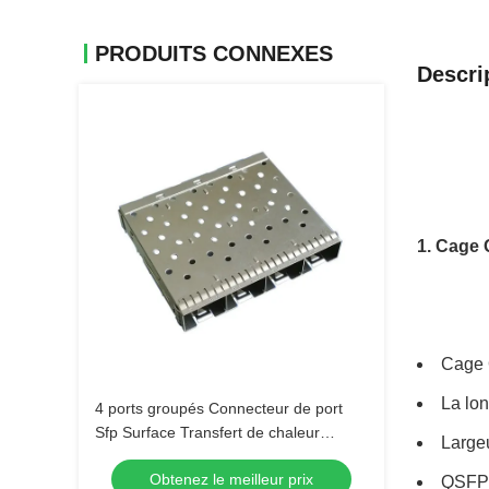
PRODUITS CONNEXES
Descri
1. Cage 
Cage 
La lo
4 ports groupés Connecteur de port
Sfp Surface Transfert de chaleur
Large
Windows
Obtenez le meilleur prix
QSFP2