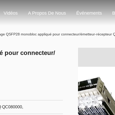
Vidéos
A Propos De Nous
Événements
B
ge QSFP28 monobloc appliqué pour connecteur/émetteur-récepteur
 pour connecteur/
CQ QC080000,