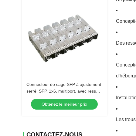
Conceptio
Des ress
Conceptio
d'héberg
Connecteur de cage SFP à ajustement
serré, SFP, 1x6, multiport, avec ressort
Installat
de contact EMI
Obtenez le meilleur prix
Les trous
CONTACTEZ-NOUS