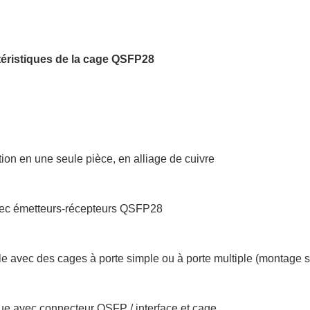
téristiques de la cage QSFP28
ion en une seule pièce, en alliage de cuivre
ec émetteurs-récepteurs QSFP28
e avec des cages à porte simple ou à porte multiple (montage 
que avec connecteur QSFP / interface et cage