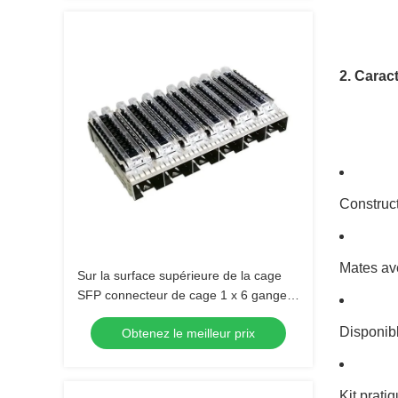
2. Carac
Construct
Mates av
Sur la surface supérieure de la cage
SFP connecteur de cage 1 x 6 ganged
avec tuyaux de lumière dissipateur de
Disponibl
Obtenez le meilleur prix
chaleur
Kit prati