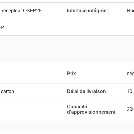
r-récepteur QSFP28
Interface intégrée:
Non
FP
Prix
nég
 carton
Délai de livraison
10 
Capacité
20K
d'approvisionnement