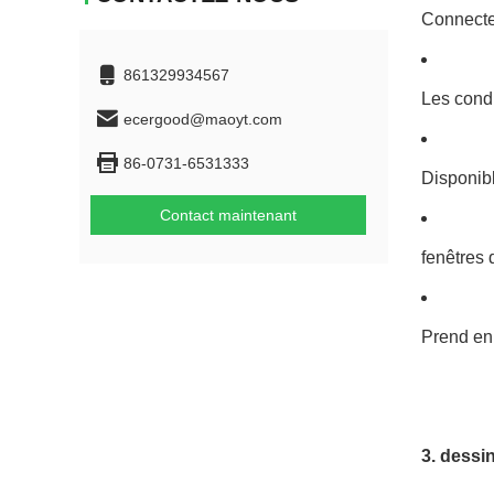
Connecte
861329934567
Les condu
ecergood@maoyt.com
86-0731-6531333
Disponibl
Contact maintenant
fenêtres 
Prend en
3. dessi