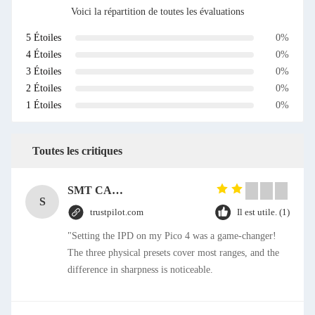
Voici la répartition de toutes les évaluations
5 Étoiles
0%
4 Étoiles
0%
3 Étoiles
0%
2 Étoiles
0%
1 Étoiles
0%
Toutes les critiques
SMT CAP Type Box Header Connector 1.27mm Pitch Gold Flash Contact Plating
S
trustpilot.com
Il est utile. (1)
"Setting the IPD on my Pico 4 was a game-changer!
The three physical presets cover most ranges, and the
difference in sharpness is noticeable.