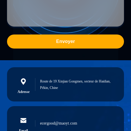
Envoyer
Route de 19 Xinjian Gongmen, secteur de Haidian,
Pékin, Chine
Adresse
ecergood@maoyt.com
Email