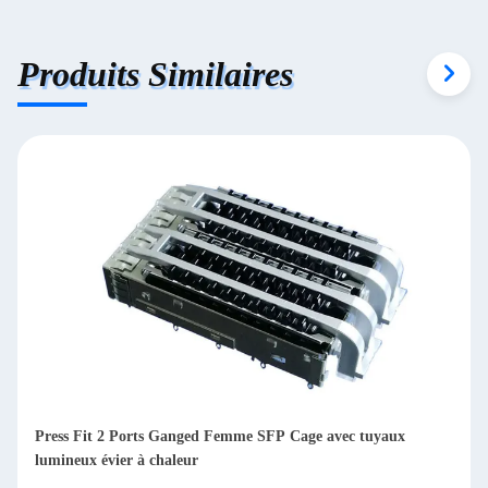
recommend taking the time to set it up properly!""The
Pico 4's visual clarity is fantastic once you dial in the
Produits Similaires
IPD correctly. The manual adjustment is smooth, and
finding that sweet spot makes all the difference. No
more eye strain during long sessions. Highly
recommend taking the time to set it up properly!""The
Pico 4's visual clarity is fantastic once you dial in the
IPD correctly. The manual adjustment is smooth, and
finding that sweet spot makes all the difference. No
more eye strain during long sessions. Highly r
Press Fit 2 Ports Ganged Femme SFP Cage avec tuyaux
lumineux évier à chaleur