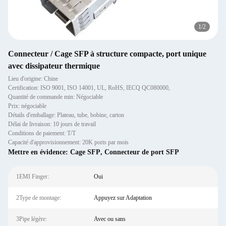
1
/
2
Connecteur / Cage SFP à structure compacte, port unique
avec dissipateur thermique
Lieu d'origine: Chine
Certification: ISO 9001, ISO 14001, UL, RoHS, IECQ QC080000,
Quantité de commande min: Négociable
Prix: négociable
Détails d'emballage: Plateau, tube, bobine, carton
Délai de livraison: 10 jours de travail
Conditions de paiement: T/T
Capacité d'approvisionnement: 20K ports par mois
Mettre en évidence:
Cage SFP
,
Connecteur de port SFP
1EMI Finger:
Oui
2Type de montage:
Appuyez sur Adaptation
3Pipe légère:
Avec ou sans