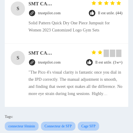
SMT CAP Type Box Header Connector 1.27mm Pitch Gold Flash Contact Plating
S
trustpilot.com
Il est utile. (44)
Solid Pattern Quick Dry One Piece Jumpsuit for
Women 2023 Customized Logo Gym Sets
SMT CAP Type Box Header Connector 1.27mm Pitch Gold Flash Contact Plating
S
trustpilot.com
Il est utile. (1w+)
"The Pico 4's visual clarity is fantastic once you dial in
the IPD correctly. The manual adjustment is smooth,
and finding that sweet spot makes all the difference. No
more eye strain during long sessions. Highly
recommend taking the time to set it up properly!""The
Pico 4's visual clarity is fantastic once you dial in the
IPD correctly. The manual adjustment is smooth, and
Tags:
finding that sweet spot makes all the difference. No
connecteur féminin
Connecteur de SFP
Cage SFP
more eye strain during long sessions. Highly