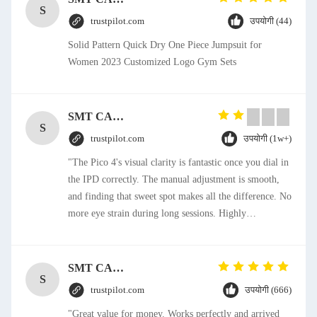
S
trustpilot.com
उपयोगी (44)
Solid Pattern Quick Dry One Piece Jumpsuit for
Women 2023 Customized Logo Gym Sets
SMT CAP Type Box Header Connector 1.27mm Pitch Gold Flash Contact Plating
S
trustpilot.com
उपयोगी (1w+)
"The Pico 4's visual clarity is fantastic once you dial in
the IPD correctly. The manual adjustment is smooth,
and finding that sweet spot makes all the difference. No
more eye strain during long sessions. Highly
recommend taking the time to set it up properly!""The
Pico 4's visual clarity is fantastic once you dial in the
IPD correctly. The manual adjustment is smooth, and
SMT CAP Type Box Header Connector 1.27mm Pitch Gold Flash Contact Plating
S
finding that sweet spot makes all the difference. No
trustpilot.com
उपयोगी (666)
more eye strain during long sessions. Highly
"Great value for money. Works perfectly and arrived
recommend taking the time to set it up properly!""The