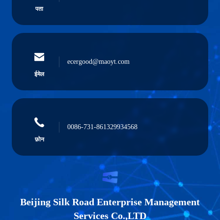
पता
ecergood@maoyt.com
ईमेल
0086-731-861329934568
फ़ोन
Beijing Silk Road Enterprise Management
Services Co.,LTD