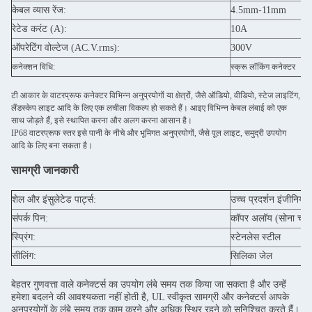
केबल व्यास रेंज:
4.5mm-11mm
रेटेड करंट (A):
10A
ऑपरेटिंग वोल्टेज (AC.V.rms):
300V
कनेक्शन विधि:
स्क्रू लॉकिंग कनेक्टर
टी आकार के वाटरप्रूफ कनेक्टर विभिन्न अनुप्रयोगों या क्षेत्रों, जैसे ऑडियो, वीडियो, स्टेज लाइटिंग,
लैंडस्केप लाइट आदि के लिए एक लचीला विकल्प हो सकते हैं। आइए विभिन्न केबल लंबाई को एक
साथ जोड़ते हैं, इसे स्थापित करना और अलग करना आसान है।
IP68 वाटरप्रूफ स्तर इसे पानी के नीचे और भूमिगत अनुप्रयोगों, जैसे पूल लाइट, समुद्री उपयोग
आदि के लिए बना सकता है।
सामग्री जानकारी
शेल और इंसुलेटेड पार्ट्स:
उच्च प्रदर्शन इंजीनियरिं
संपर्क पिन:
कॉपर अलॉय (सोना चढ़ा
स्प्रिंग:
स्टेनलेस स्टील
सीलिंग:
सिलिका जेल
बेहतर गुणवत्ता वाले कनेक्टर्स का उपयोग लंबे समय तक किया जा सकता है और उन्हें
हमेशा बदलने की आवश्यकता नहीं होती है, UL स्वीकृत सामग्री और कनेक्टर्स आपके
अनुप्रयोगों के लंबे समय तक काम करने और अधिक स्थिर रहने को सुनिश्चित करते हैं।