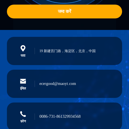
जमा करें
19 新建宫门路，海淀区，北京，中国
पता
ecergood@maoyt.com
ईमेल
0086-731-861329934568
फ़ोन