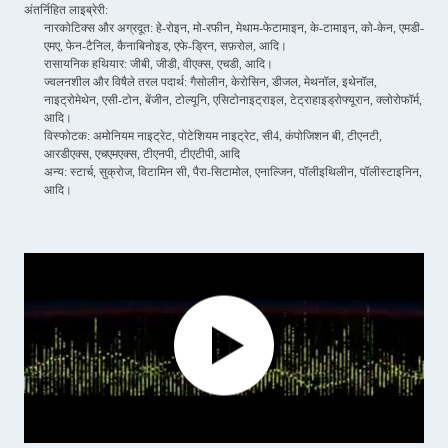
अंतर्निहित लाइब्रेरी:
नारकोटिक्स और अग्रदूत: हे-रोइन, मो-रफीन, मेथाम-फेटामाइन, के-टामाइन, को-केन, एमडी-
एमए, फेन-टैनिल, कैनाबिनोइड, एफे-ड्रिन, सफ़रोल, आदि।
रासायनिक हथियार: जीबी, जीडी, वीएक्स, एचडी, आदि।
ज्वलनशील और विषैले तरल पदार्थ: गैसोलीन, केरोसिन, डीजल, मेथनॉल, इथेनॉल,
नाइट्रोमेथेन, एसी-टोन, बेंजीन, टोल्यूनि, एसिटोनाइट्राइल, टेट्राहाइड्रोफ्यूरान, क्लोरोफॉर्म,
आदि।
विस्फोटक: अमोनियम नाइट्रेट, पोटेशियम नाइट्रेट, सी4, कंपोजिशन बी, टीएनटी,
आरडीएक्स, एचएमएक्स, टीएनपी, टीएटीपी, आदि
अन्य: स्टार्च, सुक्रोज, विटामिन सी, पैरा-सिटामोल, एनाल्जिन, पॉलीइथिलीन, पॉलीस्टाइनिन,
आदि।