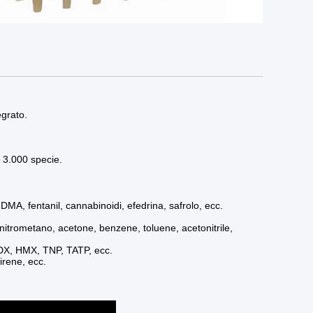
egrato.
＞3.000 specie.
MA, fentanil, cannabinoidi, efedrina, safrolo, ecc.
 nitrometano, acetone, benzene, toluene, acetonitrile,
 RDX, HMX, TNP, TATP, ecc.
irene, ecc.