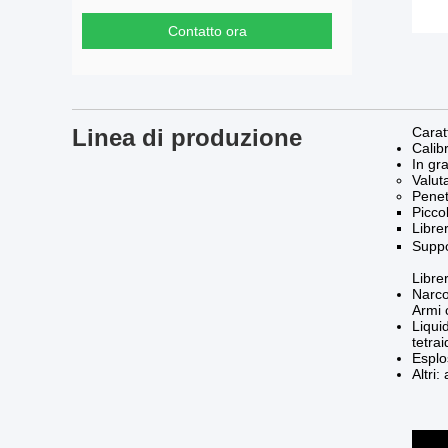
Contatto ora
Linea di produzione
Carat
Calib
In gr
Valut
Penet
Picco
Libre
Suppo
Librer
Narco
Armi 
Liqui
tetra
Esplo
Altri