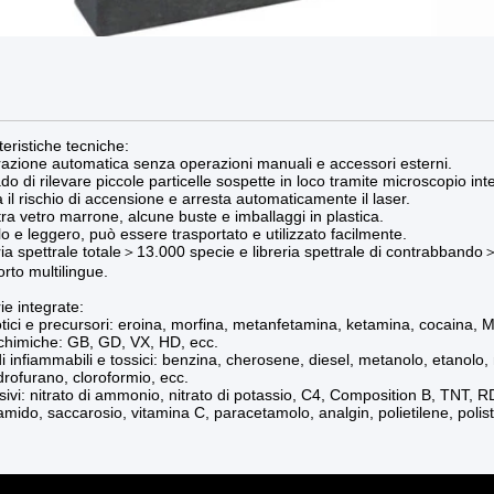
teristiche tecniche:
razione automatica senza operazioni manuali e accessori esterni.
ado di rilevare piccole particelle sospette in loco tramite microscopio int
a il rischio di accensione e arresta automaticamente il laser.
ra vetro marrone, alcune buste e imballaggi in plastica.
lo e leggero, può essere trasportato e utilizzato facilmente.
ria spettrale totale＞13.000 specie e libreria spettrale di contrabbando
rto multilingue.
ie integrate:
tici e precursori: eroina, morfina, metanfetamina, ketamina, cocaina, MD
chimiche: GB, GD, VX, HD, ecc.
di infiammabili e tossici: benzina, cherosene, diesel, metanolo, etanolo,
idrofurano, cloroformio, ecc.
sivi: nitrato di ammonio, nitrato di potassio, C4, Composition B, TNT,
: amido, saccarosio, vitamina C, paracetamolo, analgin, polietilene, polist