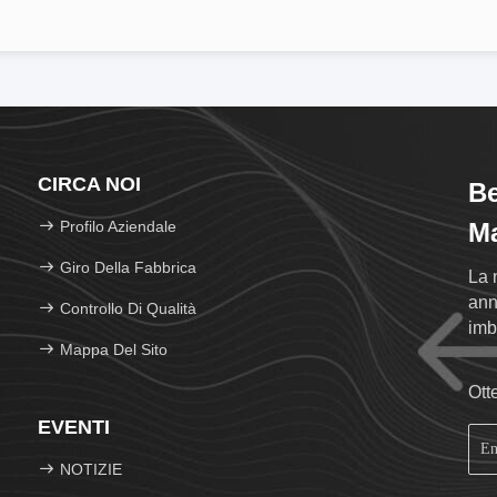
CIRCA NOI
Be
Profilo Aziendale
Ma
Giro Della Fabbrica
La 
ann
Controllo Di Qualità
imb
Mappa Del Sito
Ott
EVENTI
NOTIZIE