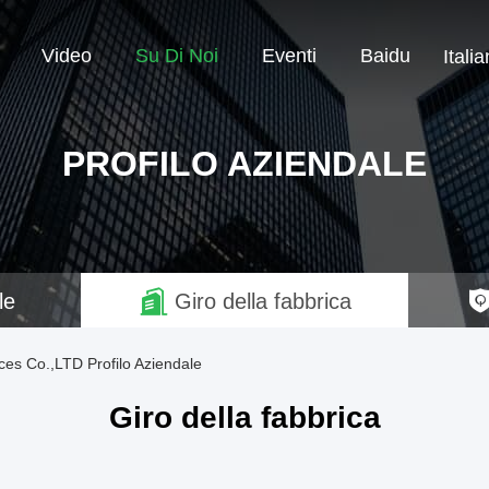
Video
Su Di Noi
Eventi
Baidu
Italia
PROFILO AZIENDALE
le
Giro della fabbrica
ces Co.,LTD Profilo Aziendale
Giro della fabbrica