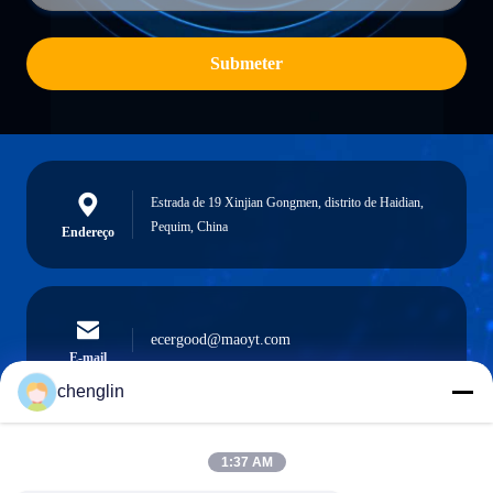
Submeter
Estrada de 19 Xinjian Gongmen, distrito de Haidian,
Pequim, China
Endereço
ecergood@maoyt.com
E-mail
chenglin
1:37 AM
0086-731-861329934568
Telefone