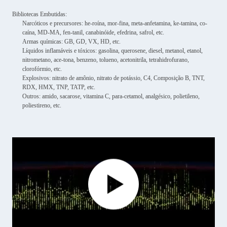
Bibliotecas Embutidas:
Narcóticos e precursores: he-roína, mor-fina, meta-anfetamina, ke-tamina, co-
caína, MD-MA, fen-tanil, canabinóide, efedrina, safrol, etc.
Armas químicas: GB, GD, VX, HD, etc.
Líquidos inflamáveis e tóxicos: gasolina, querosene, diesel, metanol, etanol,
nitrometano, ace-tona, benzeno, tolueno, acetonitrila, tetrahidrofurano,
clorofórmio, etc.
Explosivos: nitrato de amônio, nitrato de potássio, C4, Composição B, TNT,
RDX, HMX, TNP, TATP, etc.
Outros: amido, sacarose, vitamina C, para-cetamol, analgésico, polietileno,
poliestireno, etc.