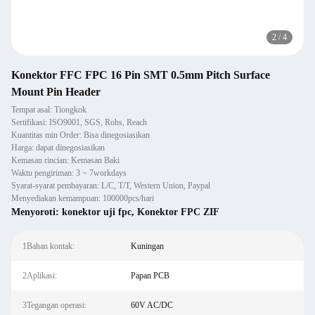
2
/
4
Konektor FFC FPC 16 Pin SMT 0.5mm Pitch Surface
Mount Pin Header
Tempat asal: Tiongkok
Sertifikasi: ISO9001, SGS, Rohs, Reach
Kuantitas min Order: Bisa dinegosiasikan
Harga: dapat dinegosiasikan
Kemasan rincian: Kemasan Baki
Waktu pengiriman: 3 ~ 7workdays
Syarat-syarat pembayaran: L/C, T/T, Western Union, Paypal
Menyediakan kemampuan: 100000pcs/hari
Menyoroti:
konektor uji fpc
,
Konektor FPC ZIF
1Bahan kontak:
Kuningan
2Aplikasi:
Papan PCB
3Tegangan operasi:
60V AC/DC