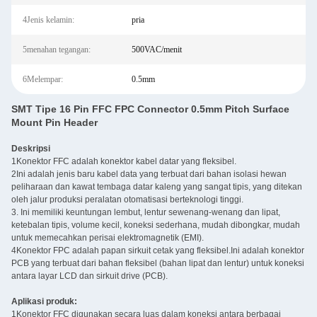
4Jenis kelamin:
pria
5menahan tegangan:
500VAC/menit
6Melempar:
0.5mm
SMT Tipe 16 Pin FFC FPC Connector 0.5mm Pitch Surface
Mount Pin Header
Deskripsi
1Konektor FFC adalah konektor kabel datar yang fleksibel.
2Ini adalah jenis baru kabel data yang terbuat dari bahan isolasi hewan
peliharaan dan kawat tembaga datar kaleng yang sangat tipis, yang ditekan
oleh jalur produksi peralatan otomatisasi berteknologi tinggi.
3. Ini memiliki keuntungan lembut, lentur sewenang-wenang dan lipat,
ketebalan tipis, volume kecil, koneksi sederhana, mudah dibongkar, mudah
untuk memecahkan perisai elektromagnetik (EMI).
4Konektor FPC adalah papan sirkuit cetak yang fleksibel.Ini adalah konektor
PCB yang terbuat dari bahan fleksibel (bahan lipat dan lentur) untuk koneksi
antara layar LCD dan sirkuit drive (PCB).
Aplikasi produk:
1Konektor FFC digunakan secara luas dalam koneksi antara berbagai