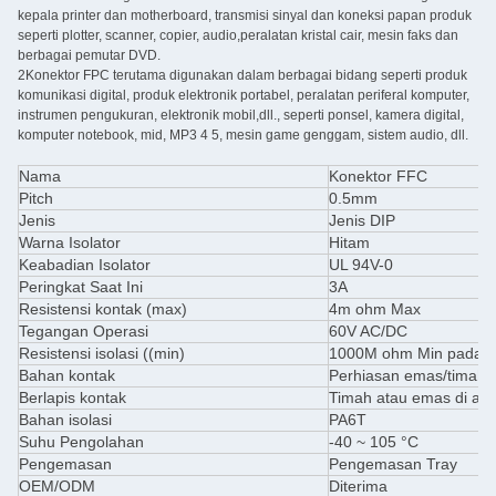
kepala printer dan motherboard, transmisi sinyal dan koneksi papan produk
seperti plotter, scanner, copier, audio,peralatan kristal cair, mesin faks dan
berbagai pemutar DVD.
2Konektor FPC terutama digunakan dalam berbagai bidang seperti produk
komunikasi digital, produk elektronik portabel, peralatan periferal komputer,
instrumen pengukuran, elektronik mobil,dll., seperti ponsel, kamera digital,
komputer notebook, mid, MP3 4 5, mesin game genggam, sistem audio, dll.
Nama
Konektor FFC
Pitch
0.5mm
Jenis
Jenis DIP
Warna Isolator
Hitam
Keabadian Isolator
UL 94V-0
Peringkat Saat Ini
3A
Resistensi kontak (max)
4m ohm Max
Tegangan Operasi
60V AC/DC
Resistensi isolasi ((min)
1000M ohm Min pada 
Bahan kontak
Perhiasan emas/timah
Berlapis kontak
Timah atau emas di atas
Bahan isolasi
PA6T
Suhu Pengolahan
-40 ~ 105 °C
Pengemasan
Pengemasan Tray
OEM/ODM
Diterima