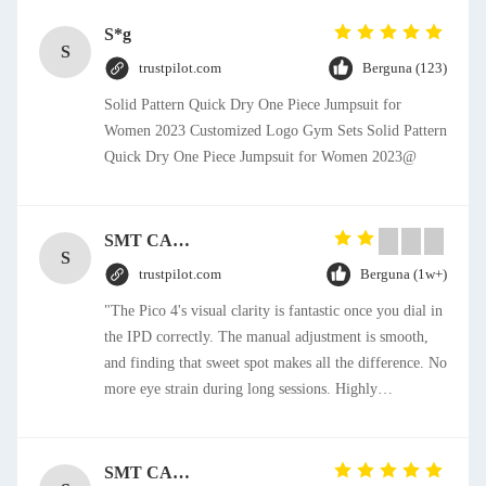
S*g
S
trustpilot.com
Berguna (123)
Solid Pattern Quick Dry One Piece Jumpsuit for
Women 2023 Customized Logo Gym Sets Solid Pattern
Quick Dry One Piece Jumpsuit for Women 2023@
SMT CAP Type Box Header Connector 1.27mm Pitch Gold Flash Contact Plating
S
trustpilot.com
Berguna (1w+)
"The Pico 4's visual clarity is fantastic once you dial in
the IPD correctly. The manual adjustment is smooth,
and finding that sweet spot makes all the difference. No
more eye strain during long sessions. Highly
recommend taking the time to set it up properly!""The
Pico 4's visual clarity is fantastic once you dial in the
IPD correctly. The manual adjustment is smooth, and
SMT CAP Type Box Header Connector 1.27mm Pitch Gold Flash Contact Plating