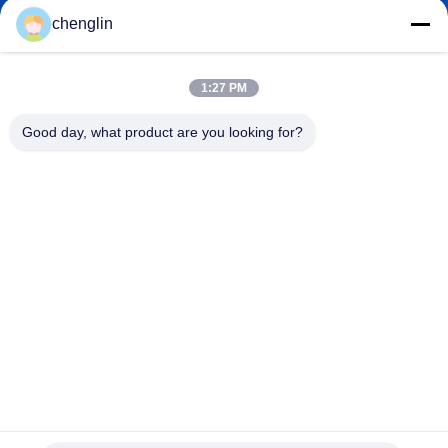
chenglin
1:27 PM
0086-731-861329934568
전화기
Good day, what product are you looking for?
Beijing Silk Road Enterprise Management
Services Co.,LTD
Beijing Silk Road Enterprise Management Services Co.,LTD