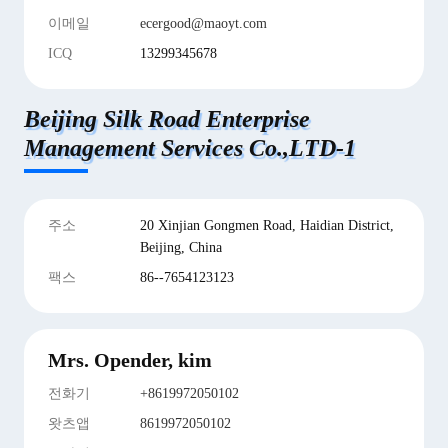
이메일
ecergood@maoyt.com
ICQ
13299345678
Beijing Silk Road Enterprise
Management Services Co.,LTD-1
주소
20 Xinjian Gongmen Road, Haidian District,
Beijing, China
팩스
86--7654123123
Mrs. Opender, kim
전화기
+8619972050102
왓츠앱
8619972050102