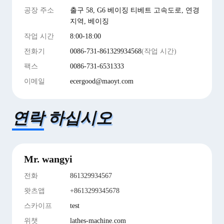
공장 주소
출구 58, G6 베이징 티베트 고속도로, 연경
지역, 베이징
작업 시간
8:00-18:00
전화기
0086-731-861329934568
(작업 시간)
팩스
0086-731-6531333
이메일
ecergood@maoyt.com
연락 하십시오
Mr. wangyi
전화
861329934567
왓츠앱
+8613299345678
스카이프
test
위챗
lathes-machine.com