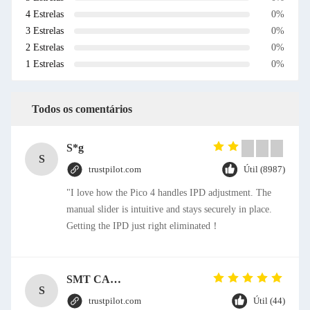
4 Estrelas
0%
3 Estrelas
0%
2 Estrelas
0%
1 Estrelas
0%
Todos os comentários
S*g
S
trustpilot.com
Útil (8987)
"I love how the Pico 4 handles IPD adjustment. The
manual slider is intuitive and stays securely in place.
Getting the IPD just right eliminated！
SMT CAP Type Box Header Connector 1.27mm Pitch Gold Flash Contact Plating
S
trustpilot.com
Útil (44)