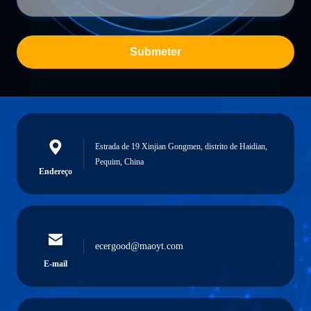
Submeter
Estrada de 19 Xinjian Gongmen, distrito de Haidian,
Pequim, China
Endereço
ecergood@maoyt.com
E-mail