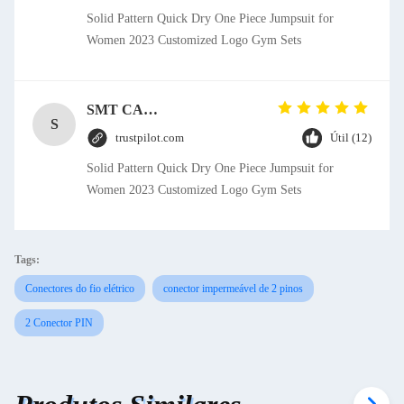
Solid Pattern Quick Dry One Piece Jumpsuit for
Women 2023 Customized Logo Gym Sets
SMT CAP Type Box Header Connector 1.27mm Pitch Gold Flash Contact Plating
S
trustpilot.com
Útil (12)
Solid Pattern Quick Dry One Piece Jumpsuit for
Women 2023 Customized Logo Gym Sets
Tags:
Conectores do fio elétrico
conector impermeável de 2 pinos
2 Conector PIN