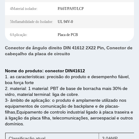
4Material isolador:
PA6T/PA9T/LCP
5Inflamabilidade do Isolador:
UL 94V-0
6Aplicação:
Placa de PCB
Conector de ângulo direito DIN 41612 2X22 Pin, Conector de
cabeçalho da placa de circuito
Nome do produto: conector DIN41612
1. as características: precisão do produto e desempenho fiável,
boa força forte
2. material: 1 material: PBT de base de borracha mais 30% de
vidro, material terminal: liga de cobre.
3- âmbito de aplicação: o produto é amplamente utilizado nos
equipamentos de comunicação de backplane e de placas-
filhas,Equipamento de controlo industrial ligado à placa traseira e
à ligação da placa filha, telecomunicações, aeroespacial e outros
domínios.
Classificação atual
3.0AMP