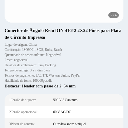
2
/
4
Conector de Ângulo Reto DIN 41612 2X22 Pinos para Placa
de Circuito Impresso
Lugar de origem: China
Certificação: ISO9001, SGS, Rohs, Reach
Quantidade de ordem mínima: Negociável
Preço: negociável
Detalhes da embalagem: Tray Packing
Tempo de entrega: 3 a 7 dias úteis
Termos de pagamento: L/C, T/T, Western Union, PayPal
Habilidade da fonte: 100000pcs/dia
Destacar:
Header com passo de 2
,
54 mm
1Tensão de suporte:
500 V AC/minuto
2Tensão operacional:
60 V AC/DC
3Placar de contato:
Ouro/lata sobre o níquel