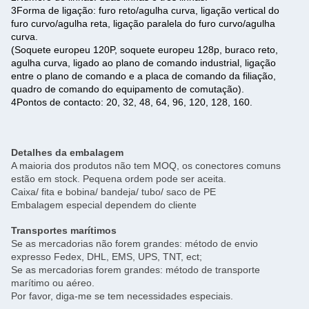
3Forma de ligação: furo reto/agulha curva, ligação vertical do
furo curvo/agulha reta, ligação paralela do furo curvo/agulha
curva.
(Soquete europeu 120P, soquete europeu 128p, buraco reto,
agulha curva, ligado ao plano de comando industrial, ligação
entre o plano de comando e a placa de comando da filiação,
quadro de comando do equipamento de comutação).
4Pontos de contacto: 20, 32, 48, 64, 96, 120, 128, 160.
Detalhes da embalagem
A maioria dos produtos não tem MOQ, os conectores comuns
estão em stock. Pequena ordem pode ser aceita.
Caixa/ fita e bobina/ bandeja/ tubo/ saco de PE
Embalagem especial dependem do cliente
Transportes marítimos
Se as mercadorias não forem grandes: método de envio
expresso Fedex, DHL, EMS, UPS, TNT, ect;
Se as mercadorias forem grandes: método de transporte
marítimo ou aéreo.
Por favor, diga-me se tem necessidades especiais.