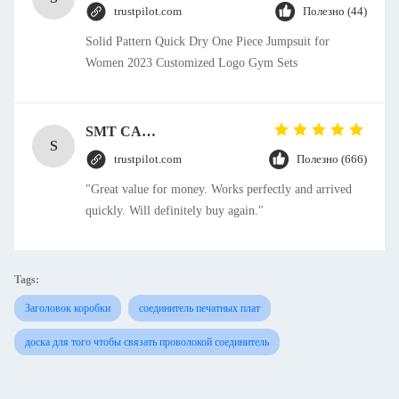
trustpilot.com
Полезно (44)
Solid Pattern Quick Dry One Piece Jumpsuit for
Women 2023 Customized Logo Gym Sets
SMT CAP Type Box Header Connector 1.27mm Pitch Gold Flash Contact Plating
S
trustpilot.com
Полезно (666)
"Great value for money. Works perfectly and arrived
quickly. Will definitely buy again."
Tags:
Заголовок коробки
соединитель печатных плат
доска для того чтобы связать проволокой соединитель