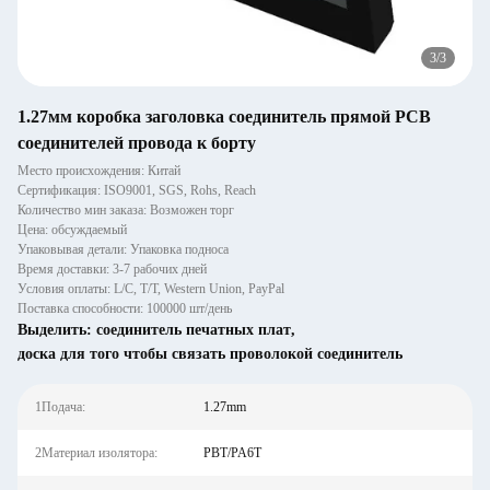
3
/
3
1.27мм коробка заголовка соединитель прямой PCB
соединителей провода к борту
Место происхождения: Китай
Сертификация: ISO9001, SGS, Rohs, Reach
Количество мин заказа: Возможен торг
Цена: обсуждаемый
Упаковывая детали: Упаковка подноса
Время доставки: 3-7 рабочих дней
Условия оплаты: L/C, T/T, Western Union, PayPal
Поставка способности: 100000 шт/день
Выделить:
соединитель печатных плат
,
доска для того чтобы связать проволокой соединитель
1Подача:
1.27mm
2Материал изолятора:
PBT/PA6T