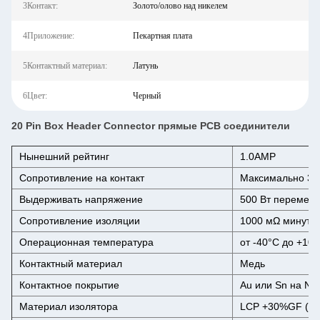
3Контакт:
Золото/олово над никелем
4Приложение:
Пекартная плата
5Контактный материал:
Латунь
6Цвет:
Черный
20 Pin Box Header Connector прямые PCB соединители
Нынешний рейтинг
1.0AMP
Сопротивление на контакт
Максимально 3
Выдерживать напряжение
500 Вт переменн
Сопротивление изоляции
1000 мΩ минут
Операционная температура
от -40°C до +10
Контактный материал
Медь
Контактное покрытие
Au или Sn на Ni
Материал изолятора
LCP +30%GF (( U