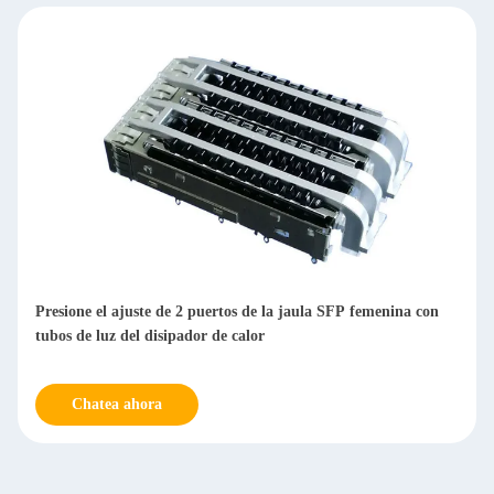
recommend taking the time to set it up properly!""The
Pico 4's visual clarity is fantastic once you dial in the
IPD correctly. The manual adjustment is smooth, and
finding that sweet spot makes all the difference. No
more eye strain during long sessions. Highly r
Presione el ajuste de 2 puertos de la jaula SFP femenina con
tubos de luz del disipador de calor
Chatea ahora