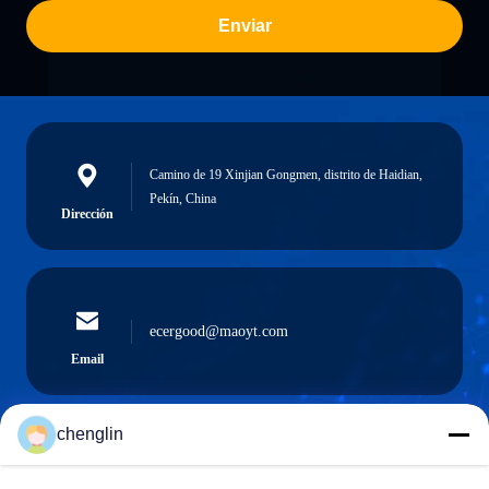
Enviar
Camino de 19 Xinjian Gongmen, distrito de Haidian,
Pekín, China
Dirección
ecergood@maoyt.com
Email
chenglin
0086-731-861329934568