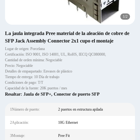
1
/
2
La jaula integrada Pree material de la aleación de cobre de
SFP Jack Assembly Connector 2x1 cupo el montaje
Lugar de origen: Porcelana
Certificación: ISO 9001, ISO 14001, UL, RoHS, IECQ QC080000,
Cantidad de orden mínima: Negociable
Precio: Negociable
Detalles de empaquetado: Envases de plástico
Tiempo de entrega: 10 Día de trabajo
Condiciones de pago: T/T
Capacidad de la fuente: 20K puertos / mes
Resaltar:
Jaula de SFP+
,
Conector de puerto SFP
1Número de puerto:
2 puertos en estructura apilada
2Aplicación:
10G Ethernet
3Montaje:
Pree Fit