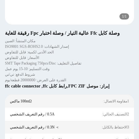
1
/
1
وصلة كابل Ffc عالية التيار / وصلة اختبار Fpc رقيقة للغاية
مكان المنشأ: الصين
إصدار الشهادات: ISO9001 SGS-ROHS2.0
الحد الأدنى لكمية: قابل للتفاوض
الأسعار: قابل للتفاوض
تفاصيل التغليف: SMT Tape Packaging 750pcs/Disc
وقت التسليم: 10-15 يوم عمل
شروط الدفع: تي/تي
القدرة على العرض: 20000000 قطعة/يوم
إبراز:
موصل FPC ZIF,رابط كابل ffc
,
ffc cable connector
1مقاومة الاتصال:
100mΩ ماكس
2التصنيف الحالي:
0.5A / رقم التعريف الشخصي
3الاحتفاظ بالكابل:
＞ 0.3N / رقم التعريف الشخصي