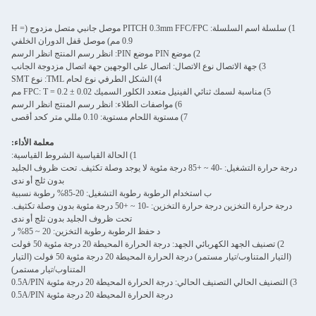
1) سلسلة اسم السلسلة: PITCH 0.3mm FFC/FPC موصل جانبي متصل مزدوج (H =
0.9 مم) موصل قفل الدوران الخلفي
2) موضع PIN موضع PIN: انظر رسم المنتج انظر الرسم
3) جهة الاتصال نوع الاتصال: اتصال على الوجهين جهة اتصال مزدوجة الجانب
4) الشكل الطرفي نوع لحام TML: نوع SMT
5) مناسبة لسمك ثنائي الفينيل متعدد الكلور السميك FPC: T = 0.2 ± 0.02 مم
6) مواصفات الطلاء: انظر رسم المنتج انظر الرسم
7) مستوية اللحام مستوية: 0.10 مللي متر كحد أقصى
معلمة الأداء:
1) الحالة القياسية الشروط القياسية:
درجة حرارة التشغيل: -40 ~ +85 درجة مئوية لا يوجد وصلة تكثيف. تحت ظروف الجليد
بدون ثلج أو ندى
ب استخدام الرطوبة رطوبة التشغيل: 20-85% رطوبة نسبية
درجة حرارة التخزين درجة حرارة التخزين: -10 ~ +50 درجة مئوية بدون وصلة تكثيف.
تحت ظروف الجليد بدون ثلج أو ندى
د حفظ الرطوبة رطوبة التخزين: 20 ~ 85% ر
2) تصنيف الجهد الكهربائي الجهد: درجة الحرارة المحيطة 20 درجة مئوية 50 فولت
(التيار المتناوب/تيار مستمر) درجة الحرارة المحيطة 20 درجة مئوية 50 فولت (التيار
المتناوب/تيار مستمر)
3) التصنيف الحالي التصنيف الحالي: درجة الحرارة المحيطة 20 درجة مئوية 0.5A/PIN
درجة الحرارة المحيطة 20 درجة مئوية 0.5A/PIN