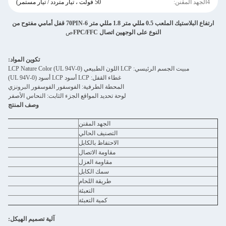
4الجهد المقنن:
50 فولت ، تيار متردد / تيار مستمر)
ارتفاع البلاستيك الملعب 0.5 مللي متر 1.8 مللي متر 6-70PIN قفل أمامي مفتوح من
النوع على الوجهين اتصال FPC/FFC
ص
تكوين المواد:
مبيت الجسم الرئيسي: LCP اللون الطبيعي LCP Nature Color (UL 94V-0)
غطاء القفل: LCP أسود LCP أسود (UL 94V-0)
المحطة الطرفية: الفوسفور الفوسفور البرونزي
لوحة تحديد المواقع الجزء الثابت: النحاس الأصفر
وصف المنتج
الجهد المقنن
التصنيف الحالي
الاحتفاظ بالكابل
مقاومة الاتصال
مقاومة العزل
سمك الكابل
طريقة اللحام
التعبئة
كمية التعبئة
آلية تصميم الهيكل: