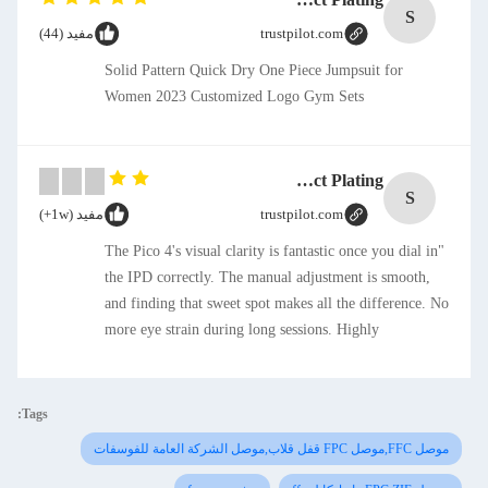
S
trustpilot.com
مفيد (44)
Solid Pattern Quick Dry One Piece Jumpsuit for
Women 2023 Customized Logo Gym Sets
SMT CAP Type Box Header Connector 1.27mm Pitch Gold Flash Contact Plating
S
trustpilot.com
مفيد (1w+)
"The Pico 4's visual clarity is fantastic once you dial in
the IPD correctly. The manual adjustment is smooth,
and finding that sweet spot makes all the difference. No
more eye strain during long sessions. Highly
recommend taking the time to set it up properly!""The
Pico 4's visual clarity is fantastic once you dial in the
IPD correctly. The manual adjustment is smooth, and
Tags:
finding that sweet spot makes all the difference. No
موصل FFC,موصل FPC قفل قلاب,موصل الشركة العامة للفوسفات
more eye strain during long sessions. Highly
recommend taking the time to set it up properly!""The