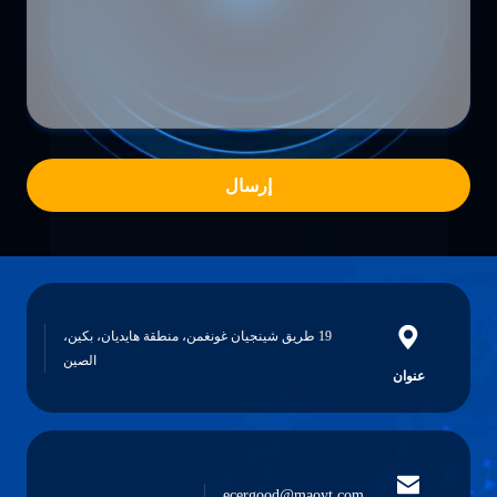
إرسال
19 طريق شينجيان غونغمن، منطقة هايديان، بكين،
الصين
عنوان
ecergood@maoyt.com