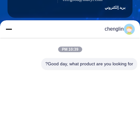
بريد إلكتروني
chenglin
0086-731-861329934568
هاتف
10:39 PM
Good day, what product are you looking for?
Beijing Silk Road Enterprise Management
Services Co.,LTD