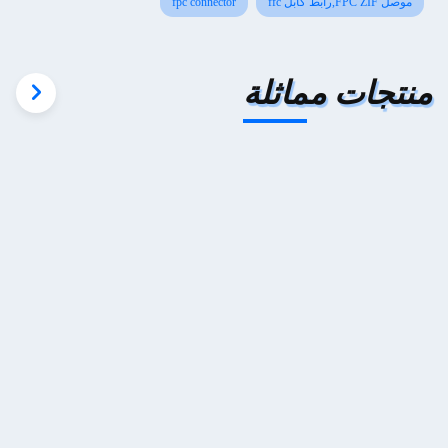
موصل FPC ZIF,رابط كابل ffc
fpc connector
Pico 4's visual clarity is fantastic once you dial in the
IPD correctly. The manual adjustment is smooth, and
finding that sweet spot makes all the difference. No
منتجات مماثلة
more eye strain during long sessions. Highly
recommend taking the time to set it up properly!""The
Pico 4's visual clarity is fantastic once you dial in the
IPD correctly. The manual adjustment is smooth, and
finding that sweet spot makes all the difference. No
more eye strain during long sessions. Highly r