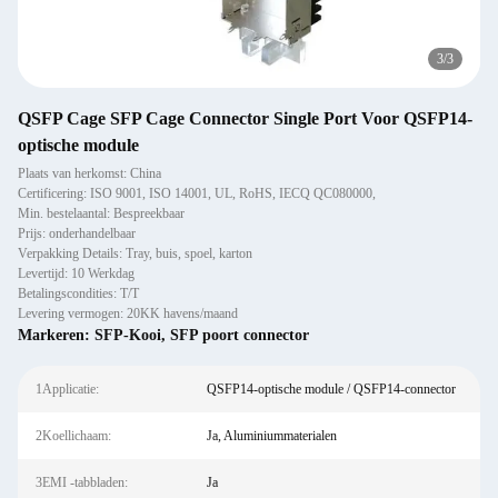
3
/
3
QSFP Cage SFP Cage Connector Single Port Voor QSFP14-
optische module
Plaats van herkomst: China
Certificering: ISO 9001, ISO 14001, UL, RoHS, IECQ QC080000,
Min. bestelaantal: Bespreekbaar
Prijs: onderhandelbaar
Verpakking Details: Tray, buis, spoel, karton
Levertijd: 10 Werkdag
Betalingscondities: T/T
Levering vermogen: 20KK havens/maand
Markeren:
SFP-Kooi
,
SFP poort connector
1Applicatie:
QSFP14-optische module / QSFP14-connector
2Koellichaam:
Ja, Aluminiummaterialen
3EMI -tabbladen:
Ja