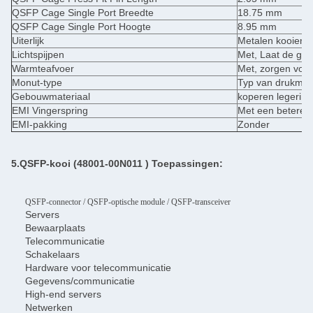
QSFP Cage Single Port Breedte
18.75 mm
QSFP Cage Single Port Hoogte
8.95 mm
Uiterlijk
Metalen kooien 
Lichtspijpen
Met, Laat de gebr
Warmteafvoer
Met, zorgen voo
Monut-type
Typ van drukmati
Gebouwmateriaal
koperen legering
EMI Vingerspring
Met een betere 
EMI-pakking
Zonder
5.QSFP-kooi (48001-00N011
) Toepassingen:
QSFP-connector / QSFP-optische module / QSFP-transceiver
Servers
Bewaarplaats
Telecommunicatie
Schakelaars
Hardware voor telecommunicatie
Gegevens/communicatie
High-end servers
Netwerken