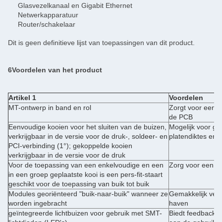
Glasvezelkanaal en Gigabit Ethernet
Netwerkapparatuur
Router/schakelaar
Dit is geen definitieve lijst van toepassingen van dit product.
6Voordelen van het product
Artikel 1
Voordelen
MT-ontwerp in band en rol
Zorgt voor een g
de PCB
Eenvoudige kooien voor het sluiten van de buizen,
Mogelijk voor ge
verkrijgbaar in de versie voor de druk-, soldeer- en
platendiktes en
PCI-verbinding (1°); gekoppelde kooien
verkrijgbaar in de versie voor de druk
Voor de toepassing van een enkelvoudige en een
Zorg voor een o
in een groep geplaatste kooi is een pers-fit-staart
geschikt voor de toepassing van buik tot buik
Modules georiënteerd "buik-naar-buik" wanneer ze
Gemakkelijk verw
worden ingebracht
haven
geïntegreerde lichtbuizen voor gebruik met SMT-
Biedt feedback o