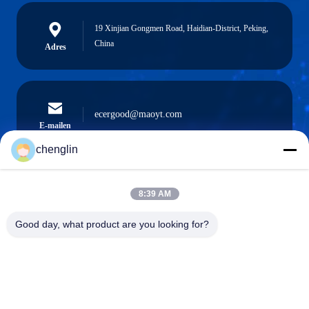
19 Xinjian Gongmen Road, Haidian-District, Peking,
China
Adres
ecergood@maoyt.com
E-mailen
chenglin
0086-731-861329934568
8:39 AM
Telefoon
Good day, what product are you looking for?
Beijing Silk Road Enterprise Management