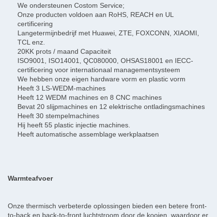
We ondersteunen Costom Service;
Onze producten voldoen aan RoHS, REACH en UL
certificering
Langetermijnbedrijf met Huawei, ZTE, FOXCONN, XIAOMI,
TCL enz.
20KK prots / maand Capaciteit
ISO9001, ISO14001, QC080000, OHSAS18001 en IECC-
certificering voor internationaal managementsysteem
We hebben onze eigen hardware vorm en plastic vorm
Heeft 3 LS-WEDM-machines
Heeft 12 WEDM machines en 8 CNC machines
Bevat 20 slijpmachines en 12 elektrische ontladingsmachines
Heeft 30 stempelmachines
Hij heeft 55 plastic injectie machines.
Heeft automatische assemblage werkplaatsen
Warmteafvoer
Onze thermisch verbeterde oplossingen bieden een betere front-
to-back en back-to-front luchtstroom door de kooien, waardoor er