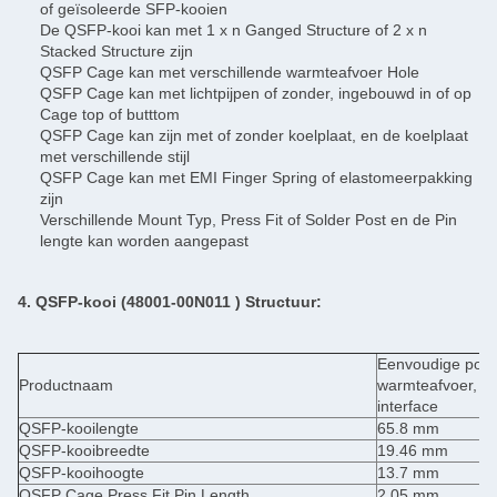
of geïsoleerde SFP-kooien
De QSFP-kooi kan met 1 x n Ganged Structure of 2 x n
Stacked Structure zijn
QSFP Cage kan met verschillende warmteafvoer Hole
QSFP Cage kan met lichtpijpen of zonder, ingebouwd in of op
Cage top of butttom
QSFP Cage kan zijn met of zonder koelplaat, en de koelplaat
met verschillende stijl
QSFP Cage kan met EMI Finger Spring of elastomeerpakking
zijn
Verschillende Mount Typ, Press Fit of Solder Post en de Pin
lengte kan worden aangepast
4. QSFP-kooi (48001-00N011
) Structuur:
Eenvoudige poo
Productnaam
warmteafvoer, li
interface
QSFP-kooilengte
65.8 mm
QSFP-kooibreedte
19.46 mm
QSFP-kooihoogte
13.7 mm
QSFP Cage Press Fit Pin Length
2.05 mm