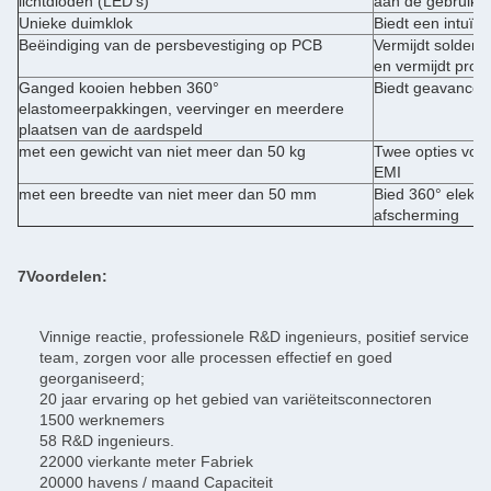
lichtdioden (LED's)
aan de gebruike
Unieke duimklok
Biedt een intuïti
Beëindiging van de persbevestiging op PCB
Vermijdt soldere
en vermijdt pro
Ganged kooien hebben 360°
Biedt geavancee
elastomeerpakkingen, veervinger en meerdere
plaatsen van de aardspeld
met een gewicht van niet meer dan 50 kg
Twee opties voo
EMI
met een breedte van niet meer dan 50 mm
Bied 360° elektr
afscherming
7Voordelen:
Vinnige reactie, professionele R&D ingenieurs, positief service
team, zorgen voor alle processen effectief en goed
georganiseerd;
20 jaar ervaring op het gebied van variëteitsconnectoren
1500 werknemers
58 R&D ingenieurs.
22000 vierkante meter Fabriek
20000 havens / maand Capaciteit