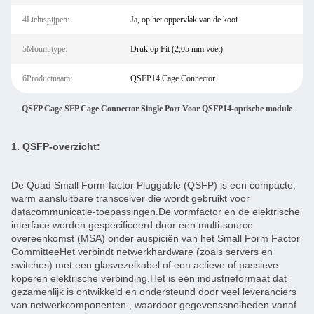
4Lichtspijpen:
Ja, op het oppervlak van de kooi
5Mount type:
Druk op Fit (2,05 mm voet)
6Productnaam:
QSFP14 Cage Connector
QSFP Cage SFP Cage Connector Single Port Voor QSFP14-optische module
1. QSFP-overzicht:
De Quad Small Form-factor Pluggable (QSFP) is een compacte,
warm aansluitbare transceiver die wordt gebruikt voor
datacommunicatie-toepassingen.De vormfactor en de elektrische
interface worden gespecificeerd door een multi-source
overeenkomst (MSA) onder auspiciën van het Small Form Factor
CommitteeHet verbindt netwerkhardware (zoals servers en
switches) met een glasvezelkabel of een actieve of passieve
koperen elektrische verbinding.Het is een industrieformaat dat
gezamenlijk is ontwikkeld en ondersteund door veel leveranciers
van netwerkcomponenten., waardoor gegevenssnelheden vanaf