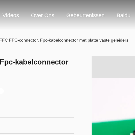
Videos
Over Ons
Gebeurtenissen
Baidu
 FFC FPC-connector, Fpc-kabelconnector met platte vaste geleiders
 Fpc-kabelconnector