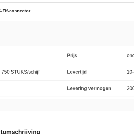
-Zif-connector
Prijs
on
 750 STUKS/schijf
Levertijd
10
Levering vermogen
200
tomschrijving