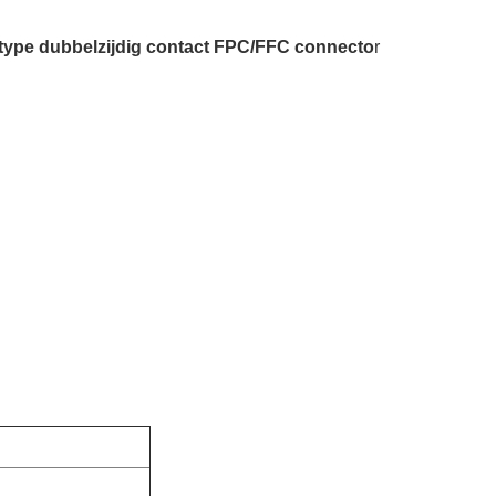
 type dubbelzijdig contact FPC/FFC connecto
r