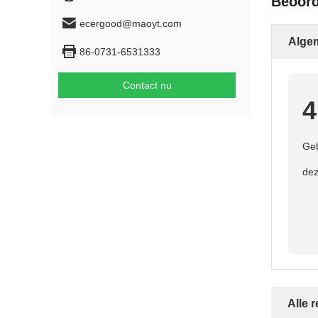
Beoord
ecergood@maoyt.com
Algem
86-0731-6531333
Contact nu
4
Geb
dez
Alle 