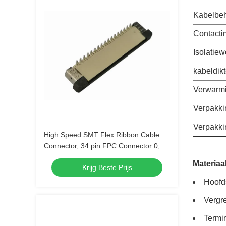
Kabelbe
Contacti
Isolatie
kabeldik
Verwarm
Verpakki
Verpakki
High Speed SMT Flex Ribbon Cable
Connector, 34 pin FPC Connector 0,5
mm
Materiaa
Krijg Beste Prijs
Hoofds
Vergr
Termin