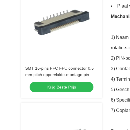
Plaat 
Mechanis
1) Naam
rotatie-s
2) PIN-po
SMT 16-pins FFC FPC connector 0,5
3) Contac
mm pitch oppervlakte-montage pin
4) Termi
header
Krijg Beste Prijs
5) Gesch
6) Specif
7) Coplan