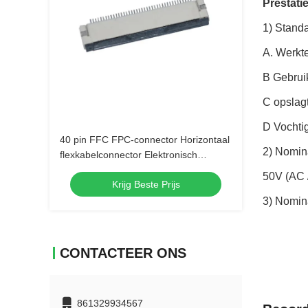
Prestati
1) Stand
A. Werkt
B Gebrui
C opslag
D Vochti
40 pin FFC FPC-connector Horizontaal
2) Nomin
flexkabelconnector Elektronisch
onderdeel
50V (AC 
Krijg Beste Prijs
3) Nomin
CONTACTEER ONS
861329934567