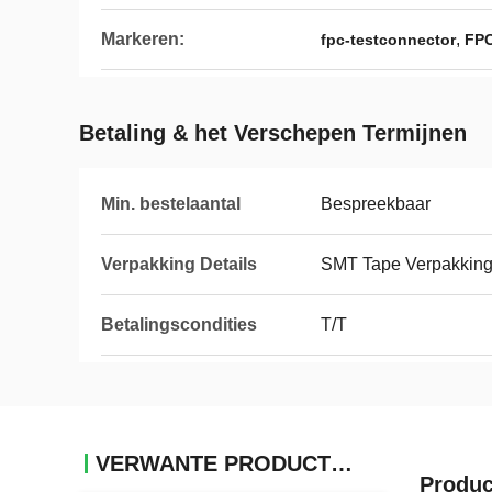
Markeren:
,
fpc-testconnector
FPC
Betaling & het Verschepen Termijnen
Min. bestelaantal
Bespreekbaar
Verpakking Details
SMT Tape Verpakking
Betalingscondities
T/T
VERWANTE PRODUCTEN
Produc