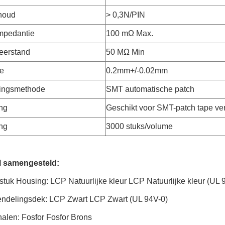
houd
> 0,3N/PIN
mpedantie
100 mΩ Max.
weerstand
50 MΩ Min
te
0.2mm+/-0.02mm
ingsmethode
SMT automatische patch
ng
Geschikt voor SMT-patch tape ve
ng
3000 stuks/volume
l samengesteld:
tuk Housing: LCP Natuurlijke kleur LCP Natuurlijke kleur (UL 
endelingsdek: LCP Zwart LCP Zwart (UL 94V-0)
alen: Fosfor Fosfor Brons