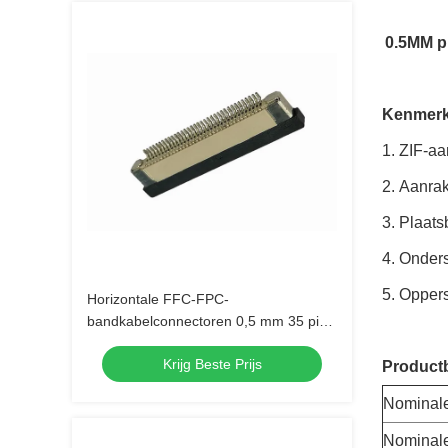
0.5MM pi
Kenmerk
ZIF-aa
Aanrak
Plaat
Onders
Oppers
Horizontale FFC-FPC-
bandkabelconnectoren 0,5 mm 35 pin
voor LCD-module
Krijg Beste Prijs
Productb
Nominal
Nominale