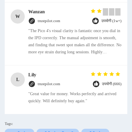
Wanzan
W
trustpilot.com
उपयोगी (1w+)
"The Pico 4's visual clarity is fantastic once you dial in
the IPD correctly. The manual adjustment is smooth,
and finding that sweet spot makes all the difference. No
more eye strain during long sessions. Highly
recommend taking the time to set it up properly!""The
Pico 4's visual clarity is fantastic once you dial in the
IPD correctly. The manual adjustment is smooth, and
Lily
L
finding that sweet spot makes all the difference. No
trustpilot.com
उपयोगी (666)
more eye strain during long sessions. Highly
"Great value for money. Works perfectly and arrived
recommend taking the time to set it up properly!""The
quickly. Will definitely buy again."
Pico 4's visual clarity is fantastic once you dial in the
IPD correctly. The manual adjustment is smooth, and
finding that sweet spot makes all the difference. No
more eye strain during long sessions. Highly
Tags:
recommend taking the time to set it up properly!""The