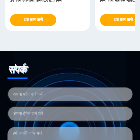
34 पिन एफपीसी कनेक्टर 0.5 मिमी
मिमी पिच सरफेस माउंट पि
अब बात करो
अब बात करो
संपर्क