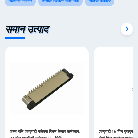
एफएफसी कनेक्टर
एफपीसी कनेक्टर फ्लिप लॉक
एफपीसी कनेक्टर
Pico 4's visual clarity is fantastic once you dial in the
IPD correctly. The manual adjustment is smooth, and
finding that sweet spot makes all the difference. No
समान उत्पाद
more eye strain during long sessions. Highly r
उच्च गति एसएमटी फ्लेक्स रिबन केबल कनेक्टर,
एसएमटी 16 पिन एफएफसी 