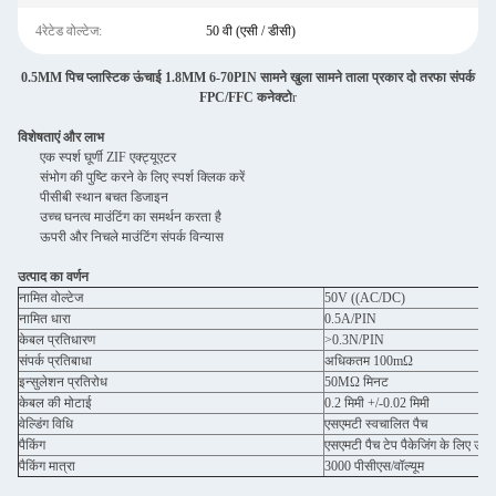
4रेटेड वोल्टेज:
50 वी (एसी / डीसी)
0.5MM पिच प्लास्टिक ऊंचाई 1.8MM 6-70PIN सामने खुला सामने ताला प्रकार दो तरफा संपर्क
FPC/FFC कनेक्टो
r
विशेषताएं और लाभ
एक स्पर्श घूर्णी ZIF एक्ट्यूएटर
संभोग की पुष्टि करने के लिए स्पर्श क्लिक करें
पीसीबी स्थान बचत डिजाइन
उच्च घनत्व माउंटिंग का समर्थन करता है
ऊपरी और निचले माउंटिंग संपर्क विन्यास
उत्पाद का वर्णन
नामित वोल्टेज
50V ((AC/DC)
नामित धारा
0.5A/PIN
केबल प्रतिधारण
>0.3N/PIN
संपर्क प्रतिबाधा
अधिकतम 100mΩ
इन्सुलेशन प्रतिरोध
50MΩ मिनट
केबल की मोटाई
0.2 मिमी +/-0.02 मिमी
वेल्डिंग विधि
एसएमटी स्वचालित पैच
पैकिंग
एसएमटी पैच टेप पैकेजिंग के लिए उपयु
पैकिंग मात्रा
3000 पीसीएस/वॉल्यूम