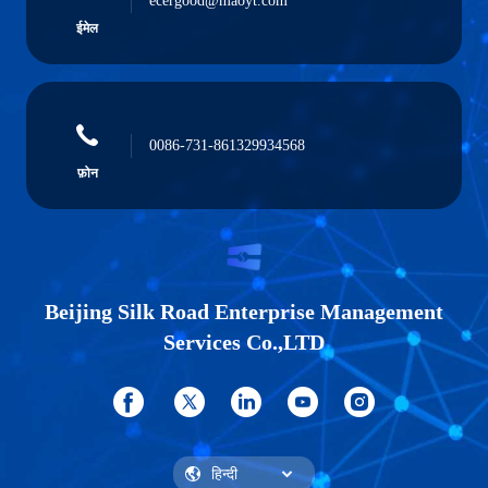
ecergood@maoyt.com
ईमेल
0086-731-861329934568
फ़ोन
Beijing Silk Road Enterprise Management
Services Co.,LTD