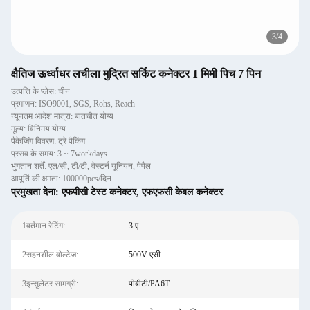
3
/
4
क्षैतिज ऊर्ध्वाधर लचीला मुद्रित सर्किट कनेक्टर 1 मिमी पिच 7 पिन
उत्पत्ति के प्लेस: चीन
प्रमाणन: ISO9001, SGS, Rohs, Reach
न्यूनतम आदेश मात्रा: बातचीत योग्य
मूल्य: विनिमय योग्य
पैकेजिंग विवरण: ट्रे पैकिंग
प्रसव के समय: 3 ~ 7workdays
भुगतान शर्तें: एल/सी, टी/टी, वेस्टर्न यूनियन, पेपैल
आपूर्ति की क्षमता: 100000pcs/दिन
प्रमुखता देना:
एफपीसी टेस्ट कनेक्टर
,
एफएफसी केबल कनेक्टर
1वर्तमान रेटिंग:
3 ए
2सहनशील वोल्टेज:
500V एसी
3इन्सुलेटर सामग्री:
पीबीटी/PA6T