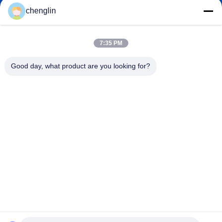
chenglin
0086-731-861329934568
फ़ोन
7:35 PM
Good day, what product are you looking for?
Beijing Silk Road Enterprise Management
Services Co.,LTD
Beijing Silk Road Enterprise Management Services Co.,LTD