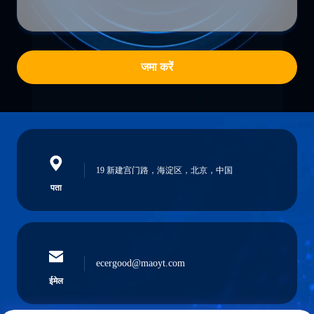
जमा करें
19 新建宫门路，海淀区，北京，中国
पता
ecergood@maoyt.com
ईमेल