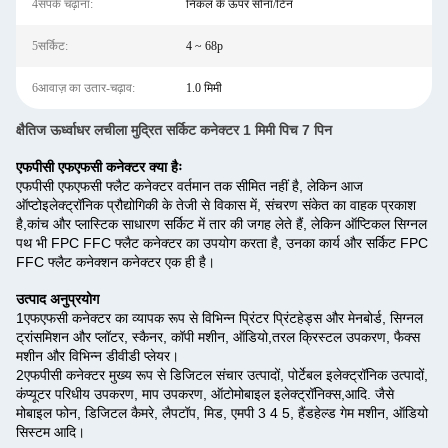
4संपर्क चढ़ाना:
निकल के ऊपर सोना/टिन
5सर्किट:
4 ~ 68p
6आवाज़ का उतार-चढ़ाव:
1.0 मिमी
क्षैतिज ऊर्ध्वाधर लचीला मुद्रित सर्किट कनेक्टर 1 मिमी पिच 7 पिन
एफपीसी एफएफसी कनेक्टर क्या हैः
एफपीसी एफएफसी फ्लैट कनेक्टर वर्तमान तक सीमित नहीं है, लेकिन आज
ऑप्टोइलेक्ट्रॉनिक प्रौद्योगिकी के तेजी से विकास में, संचरण संकेत का वाहक प्रकाश
है,कांच और प्लास्टिक साधारण सर्किट में तार की जगह लेते हैं, लेकिन ऑप्टिकल सिग्नल
पथ भी FPC FFC फ्लैट कनेक्टर का उपयोग करता है, उनका कार्य और सर्किट FPC
FFC फ्लैट कनेक्शन कनेक्टर एक ही है।
उत्पाद अनुप्रयोग
1एफएफसी कनेक्टर का व्यापक रूप से विभिन्न प्रिंटर प्रिंटहेड्स और मेनबोर्ड, सिग्नल
ट्रांसमिशन और प्लॉटर, स्कैनर, कॉपी मशीन, ऑडियो,तरल क्रिस्टल उपकरण, फैक्स
मशीन और विभिन्न डीवीडी प्लेयर।
2एफपीसी कनेक्टर मुख्य रूप से डिजिटल संचार उत्पादों, पोर्टेबल इलेक्ट्रॉनिक उत्पादों,
कंप्यूटर परिधीय उपकरण, माप उपकरण, ऑटोमोबाइल इलेक्ट्रॉनिक्स,आदि. जैसे
मोबाइल फोन, डिजिटल कैमरे, लैपटॉप, मिड, एमपी 3 4 5, हैंडहेल्ड गेम मशीन, ऑडियो
सिस्टम आदि।