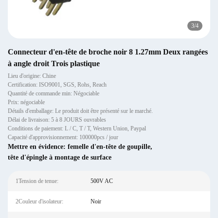
3
/
4
Connecteur d'en-tête de broche noir 8 1.27mm Deux rangées
à angle droit Trois plastique
Lieu d'origine: Chine
Certification: ISO9001, SGS, Rohs, Reach
Quantité de commande min: Négociable
Prix: négociable
Détails d'emballage: Le produit doit être présenté sur le marché.
Délai de livraison: 5 à 8 JOURS ouvrables
Conditions de paiement: L / C, T / T, Western Union, Paypal
Capacité d'approvisionnement: 100000pcs / jour
Mettre en évidence:
femelle d'en-tête de goupille
,
tête d'épingle à montage de surface
1Tension de tenue:
500V AC
2Couleur d'isolateur:
Noir