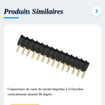
finding that sweet spot makes all the difference. No
Produits Similaires
more eye strain during long sessions. Highly r
Connecteurs de carte de circuit imprimé à 14 broches
verticalement montés 90 degrés