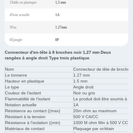
3Taille en plastique:
1,5 mm
4Note actuelle:
1A
5Pas:
1.27mm
6Épingle:
8P
Connecteur d'en-tête à 8 broches noir 1,27 mm Deux
rangées à angle droit Type trois plastique
Nom
Connecteur de tête de broche/
Le tonnerre
1.27 mm
Hauteur en plastique
1.5 mm
Le type
Angle droit
Couleur de l'isolant
Noir ou gris
Flammabilité de l'isolant
Le produit doit être soumis à un
Notation actuelle
1A
Résistance au contact ((max)
20m ohm au maximum
Résistant à la tension
500 V CA/CC
Résistance à l'isolation ((min)
1000 M ohm Min à 500 V CC
Matériaux de contact
Plaquage par or/étain