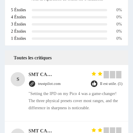
5 Étoiles
0%
4 Étoiles
0%
3 Étoiles
0%
2 Étoiles
0%
1 Étoiles
0%
Toutes les critiques
SMT CAP Type Box Header Connector 1.27mm Pitch Gold Flash Contact Plating
S
trustpilot.com
Il est utile. (1)
"Setting the IPD on my Pico 4 was a game-changer!
The three physical presets cover most ranges, and the
difference in sharpness is noticeable.
SMT CAP Type Box Header Connector 1.27mm Pitch Gold Flash Contact Plating