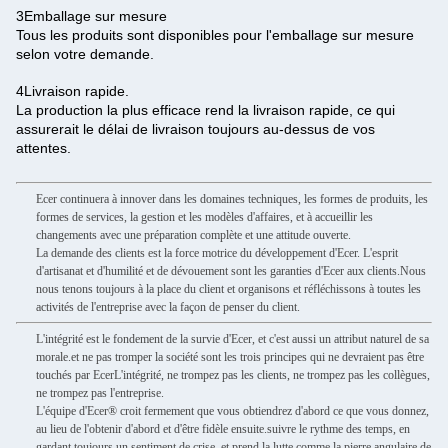
3Emballage sur mesure
Tous les produits sont disponibles pour l'emballage sur mesure
selon votre demande.
4Livraison rapide.
La production la plus efficace rend la livraison rapide, ce qui
assurerait le délai de livraison toujours au-dessus de vos
attentes.
Ecer continuera à innover dans les domaines techniques, les formes de produits, les
formes de services, la gestion et les modèles d'affaires, et à accueillir les
changements avec une préparation complète et une attitude ouverte.
La demande des clients est la force motrice du développement d'Ecer. L'esprit
d'artisanat et d'humilité et de dévouement sont les garanties d'Ecer aux clients.Nous
nous tenons toujours à la place du client et organisons et réfléchissons à toutes les
activités de l'entreprise avec la façon de penser du client.
L'intégrité est le fondement de la survie d'Ecer, et c'est aussi un attribut naturel de sa
morale.et ne pas tromper la société sont les trois principes qui ne devraient pas être
touchés par EcerL'intégrité, ne trompez pas les clients, ne trompez pas les collègues,
ne trompez pas l'entreprise.
L'équipe d'Ecer® croit fermement que vous obtiendrez d'abord ce que vous donnez,
au lieu de l'obtenir d'abord et d'être fidèle ensuite.suivre le rythme des temps, en
gardant toujours un sentiment de crise, et prend la lutte comme la pierre angulaire de