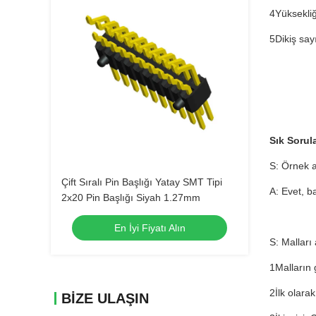
4Yüksekli
5Dikiş sayı
Sık Sorul
S: Örnek a
Çift Sıralı Pin Başlığı Yatay SMT Tipi
A: Evet, b
2x20 Pin Başlığı Siyah 1.27mm
En İyi Fiyatı Alın
S: Malları 
1Malların 
2İlk olara
BIZE ULAŞIN