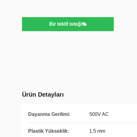
Bir teklif isteği
Ürün Detayları
Dayanma Gerilimi:
500V AC
Plastik Yükseklik:
1.5 mm