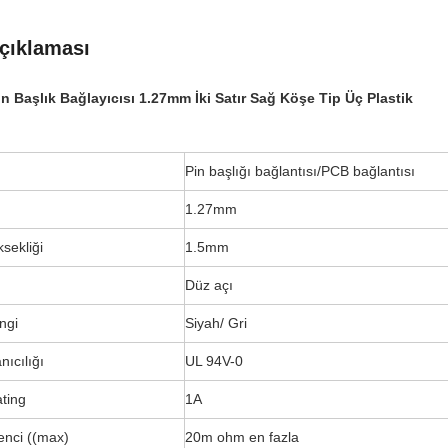
çıklaması
in Başlık Bağlayıcısı 1.27mm İki Satır Sağ Köşe Tip Üç Plastik
Pin başlığı bağlantısı/PCB bağlantısı
1.27mm
ksekliği
1.5mm
Düz açı
engi
Siyah/ Gri
nıcılığı
UL 94V-0
ting
1A
enci ((max)
20m ohm en fazla