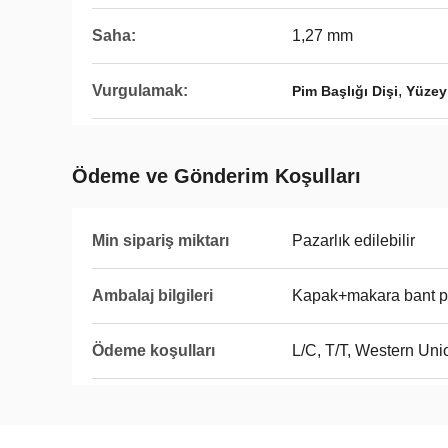
Saha:
1,27 mm
Vurgulamak:
,
Pim Başlığı Dişi
Yüzey 
Ödeme ve Gönderim Koşulları
Min sipariş miktarı
Pazarlık edilebilir
Ambalaj bilgileri
Kapak+makara bant p
Ödeme koşulları
L/C, T/T, Western Uni