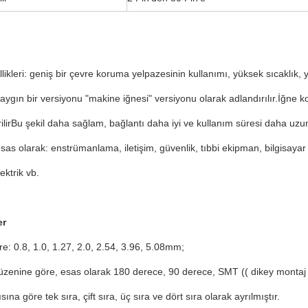
likleri: geniş bir çevre koruma yelpazesinin kullanımı, yüksek sıcaklık,
aygın bir versiyonu "makine iğnesi" versiyonu olarak adlandırılır.İğne 
rilirBu şekil daha sağlam, bağlantı daha iyi ve kullanım süresi daha uzu
sas olarak: enstrümanlama, iletişim, güvenlik, tıbbi ekipman, bilgisayar 
ektrik vb.
er
e: 0.8, 1.0, 1.27, 2.0, 2.54, 3.96, 5.08mm;
zenine göre, esas olarak 180 derece, 90 derece, SMT (( dikey montaj S
sına göre tek sıra, çift sıra, üç sıra ve dört sıra olarak ayrılmıştır.