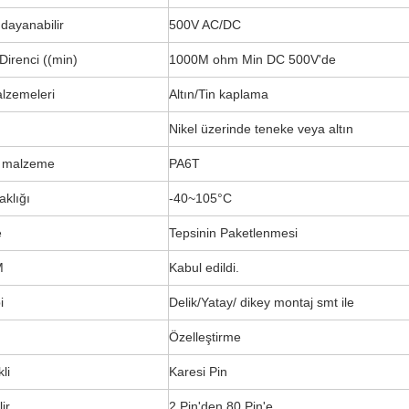
dayanabilir
500V AC/DC
Direnci ((min)
1000M ohm Min DC 500V'de
alzemeleri
Altın/Tin kaplama
Nikel üzerinde teneke veya altın
ci malzeme
PA6T
aklığı
-40~105°C
e
Tepsinin Paketlenmesi
M
Kabul edildi.
i
Delik/Yatay/ dikey montaj smt ile
Özelleştirme
kli
Karesi Pin
lir
2 Pin'den 80 Pin'e