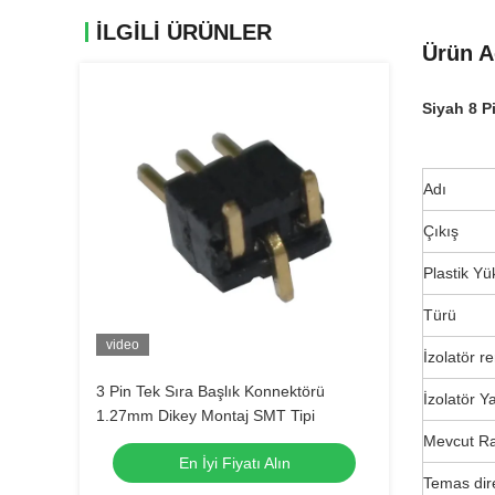
ILGILI ÜRÜNLER
Ürün A
Siyah 8 P
Adı
Çıkış
Plastik Yü
Türü
video
İzolatör r
3 Pin Tek Sıra Başlık Konnektörü
İzolatör Ya
1.27mm Dikey Montaj SMT Tipi
Mevcut Ra
En İyi Fiyatı Alın
Temas dir