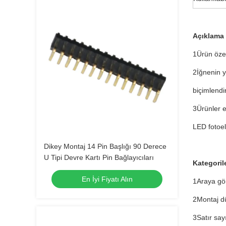
Açıklama
1Ürün özel
2İğnenin y
biçimlendi
3Ürünler e
LED fotoel
Dikey Montaj 14 Pin Başlığı 90 Derece
U Tipi Devre Kartı Pin Bağlayıcıları
Kategoril
En İyi Fiyatı Alın
1Araya gör
2Montaj dü
3Satır sayı