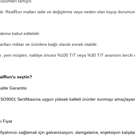
Çözümleri tartışın.
k: RealRun malları iade ve değiştirme veya neden olan kayıp durumunda
deme kabul edilebilir:
tları miktar ve ürünlere bağlı olarak esnek olabilir.
e, yeni müşteri, nakliye öncesi %100 T/T veya %30 T/T avansını tercih 
alRun'u seçtin?
lite Garantisi
SO9001 Sertifikasına uygun yüksek kaliteli ürünler sunmayı amaçlayan K
i Fiyat
fiyatımızı sağlamak için galvanizasyon, damgalama, enjeksiyon kalıplam