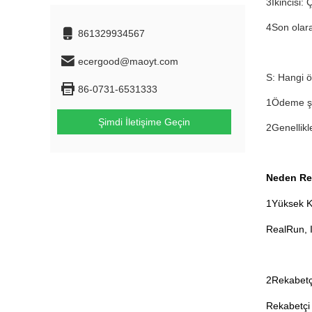
3İkincisi: 
4Son olara
861329934567
ecergood@maoyt.com
S: Hangi ö
86-0731-6531333
1Ödeme şar
Şimdi İletişime Geçin
2Genellikl
Neden Re
1Yüksek Ka
RealRun, I
2Rekabetç
Rekabetçi 