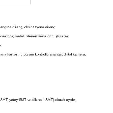
 yangına direnç, oksidasyona direnç.
konektörü, metali istenen şekle dönüştürerek
n.
ana kartları, program kontrollü anahtar, dijital kamera,
MT, yatay SMT ve dik açılı SMT) olarak ayrılır;