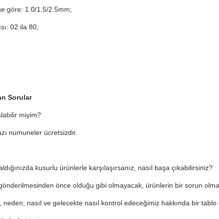
ğe göre: 1.0/1.5/2.5mm;
sı: 02 ila 80;
an Sorular
labilir miyim?
azı numuneler ücretsizdir.
aldığınızda kusurlu ürünlerle karşılaşırsanız, nasıl başa çıkabilirsiniz?
gönderilmesinden önce olduğu gibi olmayacak, ürünlerin bir sorun olmad
k, neden, nasıl ve gelecekte nasıl kontrol edeceğimiz hakkında bir tablo