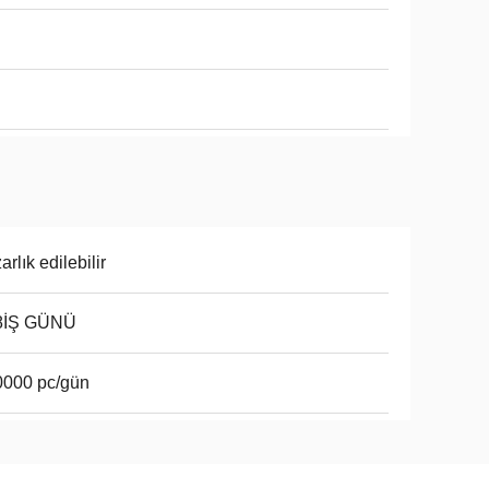
arlık edilebilir
8İŞ GÜNÜ
0000 pc/gün