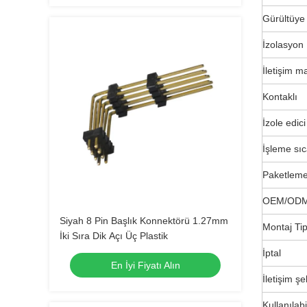
Gürültüye 
İzolasyon 
İletişim m
Kontaklı
İzole edi
İşleme sıc
Paketlem
OEM/OD
Siyah 8 Pin Başlık Konnektörü 1.27mm
Montaj Tip
İki Sıra Dik Açı Üç Plastik
İptal
En İyi Fiyatı Alın
İletişim şe
Kullanılabi