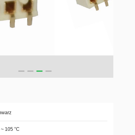
hwarz
 ~ 105 °C