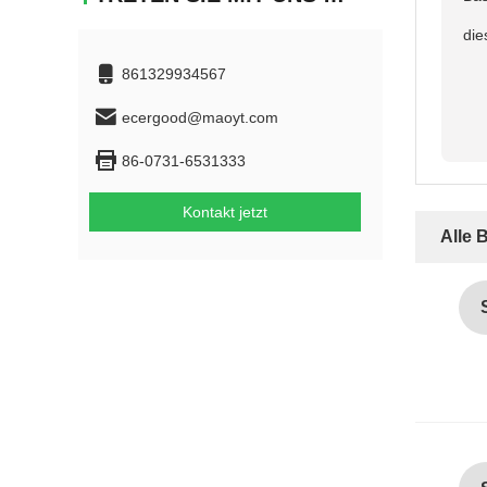
die
861329934567
ecergood@maoyt.com
86-0731-6531333
Kontakt jetzt
Alle 