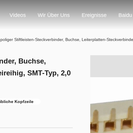
Videos
Wir Über Uns
Ereignisse
Baidu
poliger Stiftleisten-Steckverbinder, Buchse, Leiterplatten-Steckverbin
inder, Buchse,
ireihig, SMT-Typ, 2,0
bliche Kopfzeile