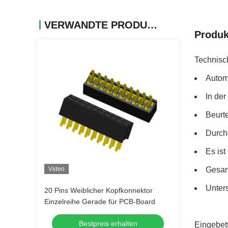
VERWANDTE PRODUKTE
Produk
Technisc
Autom
In der
Beurt
Durch
Es ist
Video
Gesam
Unter
20 Pins Weiblicher Kopfkonnektor
Einzelreihe Gerade für PCB-Board
Bestpreis erhalten
Eingebett