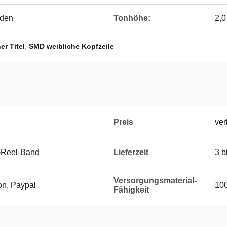
nden
Tonhöhe:
2,
,
er Titel
SMD weibliche Kopfzeile
Preis
ver
+Reel-Band
Lieferzeit
3 b
Versorgungsmaterial-
on, Paypal
100
Fähigkeit