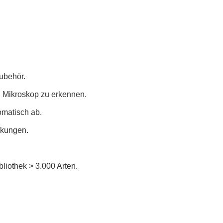
ubehör.
en Mikroskop zu erkennen.
omatisch ab.
ckungen.
iothek > 3.000 Arten.