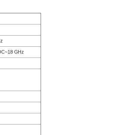
Hz
l DC~18 GHz