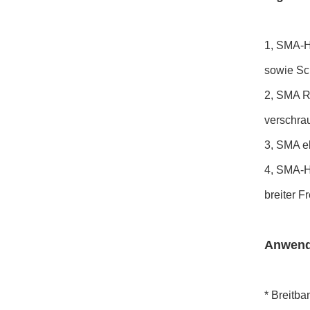
1, SMA-H
sowie Sch
2, SMA R
verschra
3, SMA el
4, SMA-H
breiter 
Anwend
* Breitba