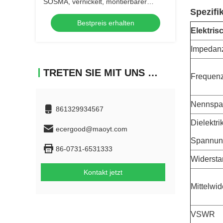
SOSMA, vernickelt, montierbarer
Spezifi
Stecker, Hochfrequenz
Bestpreis erhalten
Elektris
Impedan
TRETEN SIE MIT UNS IN VERBINDUNG
Frequenz
Nennspa
861329934567
Dielektri
ecergood@maoyt.com
Spannun
86-0731-6531333
Widersta
Kontakt jetzt
Mittelwi
VSWR