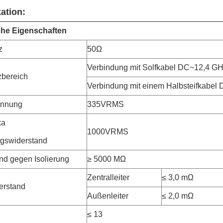
kation:
che Eigenschaften
z
50Ω
Verbindung mit Solfkabel DC~12,4 G
bereich
Verbindung mit einem Halbsteifkabe
nnung
335VRMS
ka
1000VRMS
gswiderstand
nd gegen Isolierung
≥ 5000 MΩ
Zentralleiter
≤ 3,0 mΩ
derstand
Außenleiter
≤ 2,0 mΩ
≤ 13