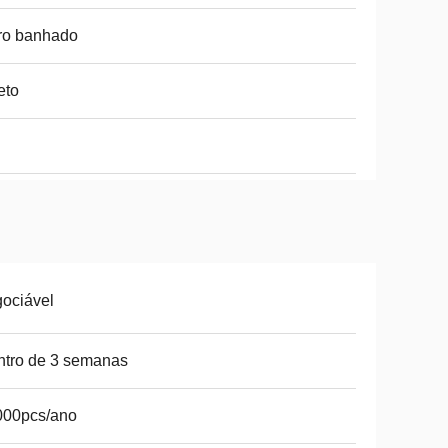
ro banhado
eto
ociável
tro de 3 semanas
000pcs/ano