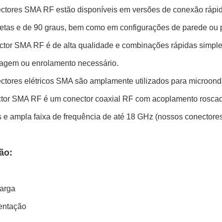
ctores SMA RF estão disponíveis em versões de conexão rápida
retas e de 90 graus, bem como em configurações de parede ou p
ector SMA RF é de alta qualidade e combinações rápidas simpl
agem ou enrolamento necessário.
tores elétricos SMA são amplamente utilizados para microondas
tor SMA RF é um conector coaxial RF com acoplamento roscado
s e ampla faixa de frequência de até 18 GHz (nossos conecto
ão:
larga
mentação