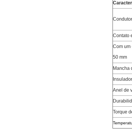
Caracter
Condutor
Contato e
Com um d
50 mm
Mancha 
Insulado
Anel de 
Durabili
Torque d
Temperatu