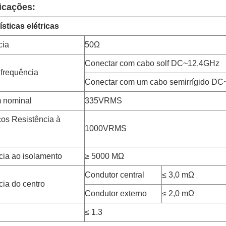
icações:
ísticas elétricas
cia
50Ω
Conectar com cabo solf DC~12,4GHz
 frequência
Conectar com um cabo semirrígido D
 nominal
335VRMS
cos Resistência à
1000VRMS
cia ao isolamento
≥ 5000 MΩ
Condutor central
≤ 3,0 mΩ
cia do centro
Condutor externo
≤ 2,0 mΩ
≤ 1.3