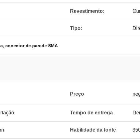
Revestimento:
Ou
Tipo:
Dir
,
ma
conector de parede SMA
Preço
neg
rtação
Tempo de entrega
Den
on
Habilidade da fonte
35