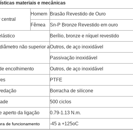
ísticas materiais e mecânicas
Homem
Brasão Revestido de Ouro
 central
Fêmea
Sn-P Bronze Revestido em ouro
lástico
Berílio, bronze e níquel revestido
iâmetro não superior a
Outros, de aço inoxidável
Passivação inoxidável
de encolhimento
Outros, de aço inoxidável
res
PTFE
vedação
Borracha de silicone
dade
500 ciclos
e aperto da ligação
0.79-1.13 N.m.
-45 a +125oC
ra de funcionamento