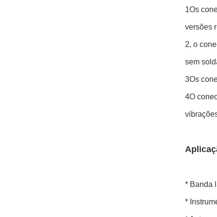
1Os cone
versões 
2, o con
sem sold
3Os conec
4O conec
vibraçõe
Aplicaç
* Banda 
* Instru