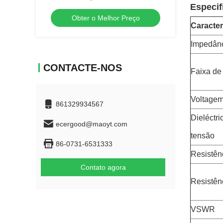
Especif
Montagem Alta Frequência
Obter o Melhor Preço
Caracter
Impedân
CONTACTE-NOS
Faixa de
Voltagem
861329934567
Dieléctri
ecergood@maoyt.com
tensão
86-0731-6531333
Resistên
Contato agora
Resistên
VSWR