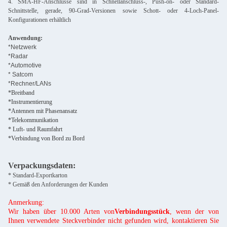
4. SMA-HF-Anschlüsse sind in Schnellanschluss-, Push-on- oder Standard-
Schnittstelle, gerade, 90-Grad-Versionen sowie Schott- oder 4-Loch-Panel-
Konfigurationen erhältlich
Anwendung:
*Netzwerk
*Radar
*Automotive
* Satcom
*Rechner/LANs
*Breitband
*Instrumentierung
*Antennen mit Phasenansatz
*Telekommunikation
* Luft- und Raumfahrt
*Verbindung von Bord zu Bord
Verpackungsdaten:
* Standard-Exportkarton
* Gemäß den Anforderungen der Kunden
Anmerkung:
Wir haben über 10.000 Arten von
Verbindungsstück
, wenn der von
Ihnen verwendete Steckverbinder nicht gefunden wird, kontaktieren Sie