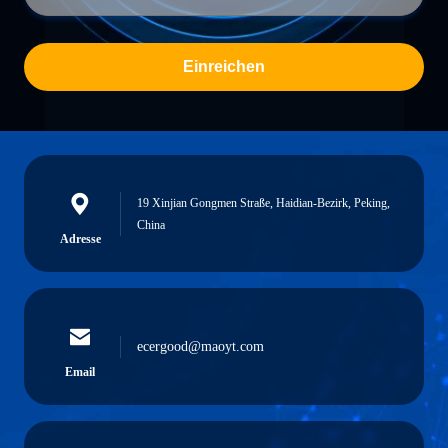
Einreichen
19 Xinjian Gongmen Straße, Haidian-Bezirk, Peking,
China
Adresse
ecergood@maoyt.com
Email