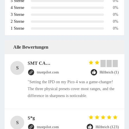
5 Sterne
0%
4 Sterne
0%
3 Sterne
0%
2 Sterne
0%
1 Sterne
0%
Alle Bewertungen
SMT CAP Type Box Header Connector 1.27mm Pitch Gold Flash Contact Plating
S
trustpilot.com
Hilfreich (1)
"Setting the IPD on my Pico 4 was a game-changer!
The three physical presets cover most ranges, and the
difference in sharpness is noticeable.
S*g
S
trustpilot.com
Hilfreich (123)