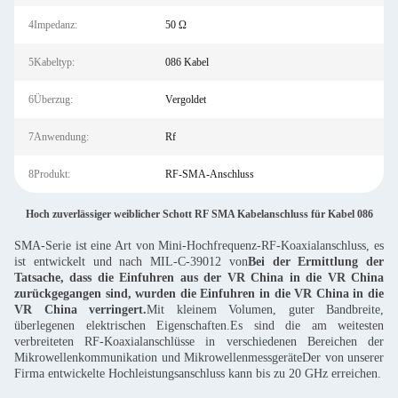
4Impedanz:
50 Ω
5Kabeltyp:
086 Kabel
6Überzug:
Vergoldet
7Anwendung:
Rf
8Produkt:
RF-SMA-Anschluss
Hoch zuverlässiger weiblicher Schott RF SMA Kabelanschluss für Kabel 086
SMA-Serie ist eine Art von Mini-Hochfrequenz-RF-Koaxialanschluss, es
ist entwickelt und nach MIL-C-39012 von
Bei der Ermittlung der
Tatsache, dass die Einfuhren aus der VR China in die VR China
zurückgegangen sind, wurden die Einfuhren in die VR China in die
VR China verringert.
Mit kleinem Volumen, guter Bandbreite,
überlegenen elektrischen Eigenschaften.Es sind die am weitesten
verbreiteten RF-Koaxialanschlüsse in verschiedenen Bereichen der
Mikrowellenkommunikation und MikrowellenmessgeräteDer von unserer
Firma entwickelte Hochleistungsanschluss kann bis zu 20 GHz erreichen.