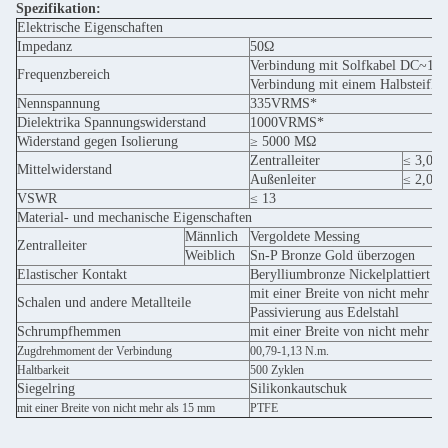
Spezifikation:
Elektrische Eigenschaften
Impedanz
50Ω
Verbindung mit Solfkabel DC~12
Frequenzbereich
Verbindung mit einem Halbsteifk
Nennspannung
335VRMS*
Dielektrika Spannungswiderstand
1000VRMS*
Widerstand gegen Isolierung
≥ 5000 MΩ
Zentralleiter
≤ 3,0 
Mittelwiderstand
Außenleiter
≤ 2,0 
VSWR
≤ 13
Material- und mechanische Eigenschaften
Männlich
Vergoldete Messing
Zentralleiter
Weiblich
Sn-P Bronze Gold überzogen
Elastischer Kontakt
Berylliumbronze Nickelplattiert
mit einer Breite von nicht mehr a
Schalen und andere Metallteile
Passivierung aus Edelstahl
Schrumpfhemmen
mit einer Breite von nicht mehr a
Zugdrehmoment der Verbindung
00,79-1,13 N.m.
Haltbarkeit
500 Zyklen
Siegelring
Silikonkautschuk
mit einer Breite von nicht mehr als 15 mm
PTFE