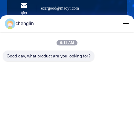
ecergood@maoyt.com
ईमेल
chenglin
0086-731-861329934568
9:11 AM
फ़ोन
Good day, what product are you looking for?
Beijing Silk Road Enterprise Management
Services Co.,LTD