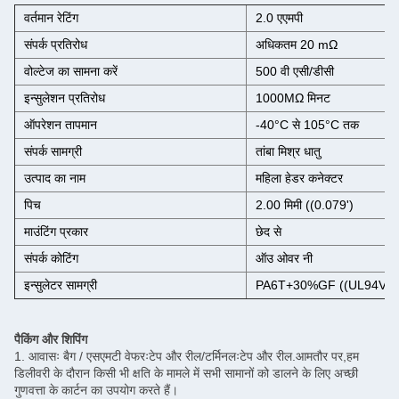
वर्तमान रेटिंग
2.0 एएमपी
संपर्क प्रतिरोध
अधिकतम 20 mΩ
वोल्टेज का सामना करें
500 वी एसी/डीसी
इन्सुलेशन प्रतिरोध
1000MΩ मिनट
ऑपरेशन तापमान
-40°C से 105°C तक
संपर्क सामग्री
तांबा मिश्र धातु
उत्पाद का नाम
महिला हेडर कनेक्टर
पिच
2.00 मिमी ((0.079')
माउंटिंग प्रकार
छेद से
संपर्क कोटिंग
ऑउ ओवर नी
इन्सुलेटर सामग्री
PA6T+30%GF ((UL94V-0
पैकिंग और शिपिंग
1. आवासः बैग / एसएमटी वेफरःटेप और रील/टर्मिनलःटेप और रील.आमतौर पर,हम
डिलीवरी के दौरान किसी भी क्षति के मामले में सभी सामानों को डालने के लिए अच्छी
गुणवत्ता के कार्टन का उपयोग करते हैं।