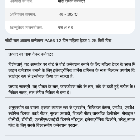
4उत्पादों का नाम:
मादा प्रधान कनेक्टर
5परिचालन तापमान:
-40 ~ 105 ℃
6इन्सुलेटर ज्वलनशीलता:
उल 94V-0
सीधी तार आवास कनेक्टर PA66 12 पिन महिला हेडर 1.25 मिमी पिच
उत्पाद का नामः वेफर कनेक्टर
विशेषताएं: यह आमतौर पर बोर्ड से बोर्ड कनेक्शन बनाने के लिए महिला हेडर के साथ मिल
लाइन कनेक्शन बनाने के लिए इलेक्ट्रॉनिक हार्नेस टर्मिनल के साथ मिलकर उपयोग किया जा
स्वतंत्र रूप से इस्तेमाल किया जा सकता है.
उत्पाद सामग्री: यह पीतल के तार, फास्फोरस तांबे के तार, तांबे से ढकी हुई स्टील के तार,
निकेल सतह, तल लेपित निकेल से बना है।
अनुप्रयोग का दायरा: इसका व्यापक रूप से प्रदर्शन, डिजिटल कैमरा, एमपी3, एमपी4, पीडी
स्टोरेज डिस्क, कार्ड रीडर, सुरक्षा उत्पादों, बिजली मीटर,ताररहित टेलीफोन, मोबाइल फोन
वीसीडी, डीवीडी, एलसीएम/एलईडी डिस्प्ले मॉड्यूल, इलेक्ट्रॉनिक खिलौने, घरेलू उपकरण
प्लेट के लिए सबसे विश्वसनीय कनेक्शन प्रदान.