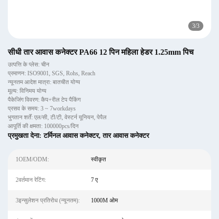
3
/
3
सीधी तार आवास कनेक्टर PA66 12 पिन महिला हेडर 1.25mm पिच
उत्पत्ति के प्लेस: चीन
प्रमाणन: ISO9001, SGS, Rohs, Reach
न्यूनतम आदेश मात्रा: बातचीत योग्य
मूल्य: विनिमय योग्य
पैकेजिंग विवरण: कैप+रील टेप पैकिंग
प्रसव के समय: 3 ~ 7workdays
भुगतान शर्तें: एल/सी, टी/टी, वेस्टर्न यूनियन, पेपैल
आपूर्ति की क्षमता: 100000pcs/दिन
प्रमुखता देना:
टर्मिनल आवास कनेक्टर
,
तार आवास कनेक्टर
1OEM/ODM:
स्वीकृत
2वर्तमान रेटिंग:
7 ए
3इन्सुलेशन प्रतिरोध (न्यूनतम):
1000M ओम