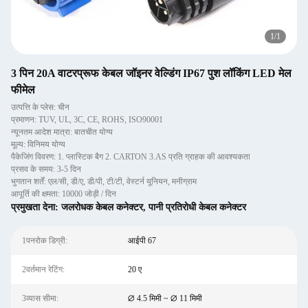
1
/
1
3 पिन 20A वाटरप्रूफ केबल जॉइनर वेल्डिंग IP67 पुश लॉकिंग LED मेल
फीमेल
उत्पत्ति के प्लेस: चीन
प्रमाणन: TUV, UL, 3C, CE, ROHS, ISO90001
न्यूनतम आदेश मात्रा: बातचीत योग्य
मूल्य: विनिमय योग्य
पैकेजिंग विवरण: 1. प्लास्टिक बैग 2. CARTON 3.AS प्रति ग्राहक की आवश्यकता
प्रसव के समय: 3-5 दिन
भुगतान शर्तें: एल/सी, डी/ए, डी/पी, टी/टी, वेस्टर्न यूनियन, मनीग्राम
आपूर्ति की क्षमता: 10000 जोड़ी / दिन
प्रमुखता देना:
जलरोधक केबल कनेक्टर
,
पानी प्रतिरोधी केबल कनेक्टर
1पनरोक डिग्री:
आईपी ​​67
2वर्तमान रेटिंग:
20 ए
3व्यास सीमा:
∅ 4.5 मिमी ~ ∅ 11 मिमी