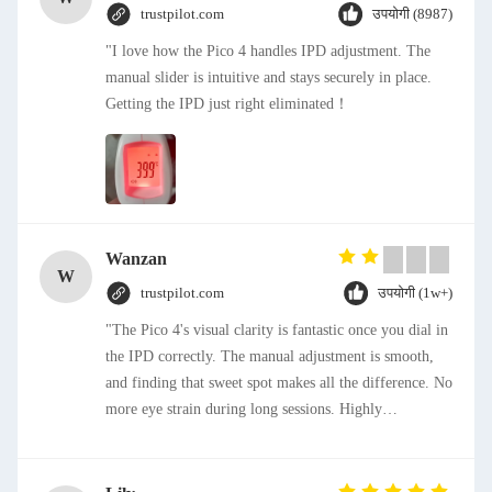
trustpilot.com
उपयोगी (8987)
"I love how the Pico 4 handles IPD adjustment. The
manual slider is intuitive and stays securely in place.
Getting the IPD just right eliminated！
Wanzan
W
trustpilot.com
उपयोगी (1w+)
"The Pico 4's visual clarity is fantastic once you dial in
the IPD correctly. The manual adjustment is smooth,
and finding that sweet spot makes all the difference. No
more eye strain during long sessions. Highly
recommend taking the time to set it up properly!""The
Pico 4's visual clarity is fantastic once you dial in the
IPD correctly. The manual adjustment is smooth, and