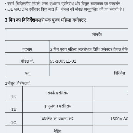
• स्वर्ण-चिकित्सीय संपर्क, उच्च संक्षारण प्रतिरोध और विद्युत चालकता का प्रदर्शन।
• OEM/ODM स्वीकार किए जाते हैं। केबल की लंबाई अनुकूलित की जा सकती है।
3 पिन का विनिर्देश
जलरोधक पुरुष महिला कनेक्टर
विनिर्देश
पदनाम
3 पिन पुरुष महिला जलरोधक तिथि कनेक्टर केबल वेल्डिंग
मॉडल नं.
53-100311-01
पद
विनिर्देश
1विद्युत विशेषताएं
संपर्क प्रतिरोध
10
1 ए
इन्सुलेशन प्रतिरोध
1
1B
वोल्टेज का सामना करें
1500V AC कोई
1C
रेटिंग