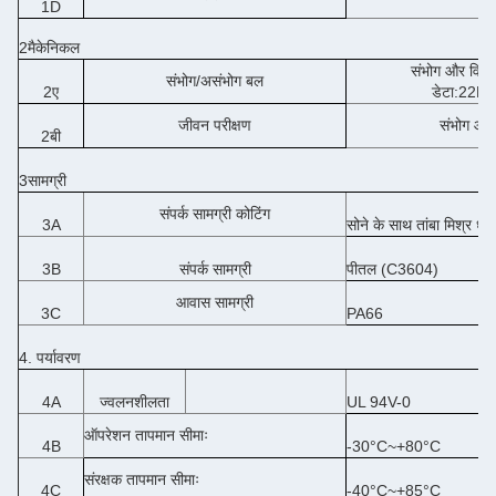
1D
2मैकेनिकल
संभोग और विच्
संभोग/असंभोग बल
2ए
डेटा:22N
जीवन परीक्षण
संभोग और
2बी
3सामग्री
संपर्क सामग्री कोटिंग
3A
सोने के साथ तांबा मिश्र धात
3B
संपर्क सामग्री
पीतल (C3604)
आवास सामग्री
3C
PA66
4. पर्यावरण
4A
ज्वलनशीलता
UL 94V-0
ऑपरेशन तापमान सीमाः
4B
-30°C~+80°C
संरक्षक तापमान सीमाः
4C
-40°C~+85°C