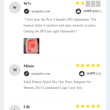
W*s
W
trustpilot.com
उपयोगी (8987)
"I love how the Pico 4 handles IPD adjustment. The
manual slider is intuitive and stays securely in place.
Getting the IPD just right eliminated！
Mixue
M
trustpilot.com
उपयोगी (12)
Solid Pattern Quick Dry One Piece Jumpsuit for
Women 2023 Customized Logo Gym Sets
Lily