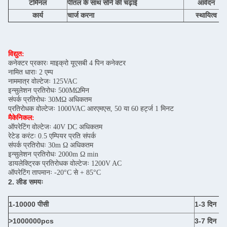
टर्मिनल
पीतल के साथ सोने की चढ़ाई
आवेदन
कार्य
चार्ज करना
स्थायित्व
विद्युत:
कनेक्टर प्रकारः माइक्रो यूएसबी 4 पिन कनेक्टर
नामित धाराः 2 एम्प
नाममात्र वोल्टेजः 125VAC
इन्सुलेशन प्रतिरोधः 500MΩमिन
संपर्क प्रतिरोधः 30MΩ अधिकतम
प्रतिरोधक वोल्टेजः 1000VAC आरएमएस, 50 या 60 हर्ट्ज 1 मिनट
मैकेनिकल:
ऑपरेटिंग वोल्टेजः 40V DC अधिकतम
रेटेड करंटः 0.5 एम्पियर प्रति संपर्क
संपर्क प्रतिरोधः 30m Ω अधिकतम
इन्सुलेशन प्रतिरोधः 2000m Ω min
डायलेक्ट्रिक प्रतिरोधक वोल्टेजः 1200V AC
ऑपरेटिंग तापमानः -20°C से + 85°C
2. लीड समयः
1-10000 पीसी
1-3 दिन
>1000000pcs
3-7 दिन