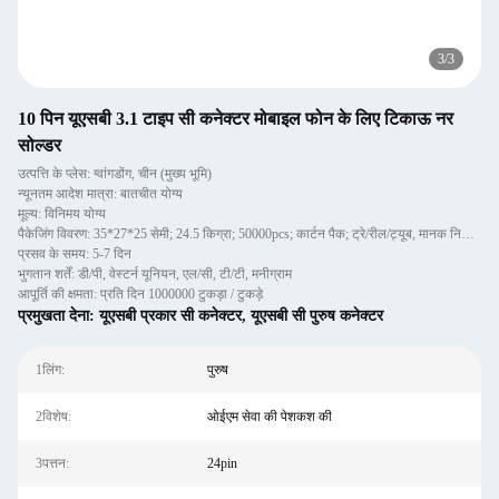
3
/
3
10 पिन यूएसबी 3.1 टाइप सी कनेक्टर मोबाइल फोन के लिए टिकाऊ नर
सोल्डर
उत्पत्ति के प्लेस: ग्वांगडोंग, चीन (मुख्य भूमि)
न्यूनतम आदेश मात्रा: बातचीत योग्य
मूल्य: विनिमय योग्य
पैकेजिंग विवरण: 35*27*25 सेमी; 24.5 किग्रा; 50000pcs; कार्टन पैक; ट्रे/रील/ट्यूब, मानक निर्यात पैकिंग
प्रसव के समय: 5-7 दिन
भुगतान शर्तें: डी/पी, वेस्टर्न यूनियन, एल/सी, टी/टी, मनीग्राम
आपूर्ति की क्षमता: प्रति दिन 1000000 टुकड़ा / टुकड़े
प्रमुखता देना:
यूएसबी प्रकार सी कनेक्टर
,
यूएसबी सी पुरुष कनेक्टर
1लिंग:
पुरुष
2विशेष:
ओईएम सेवा की पेशकश की
3पत्तन:
24pin