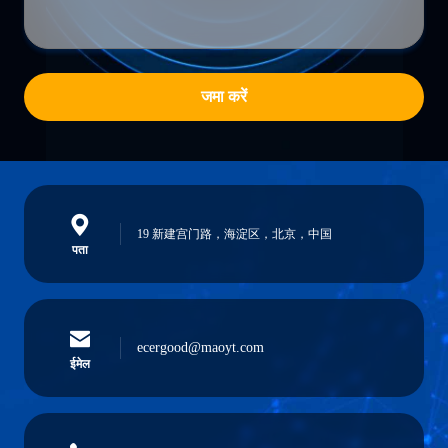
जमा करें
19 新建宫门路，海淀区，北京，中国
पता
ecergood@maoyt.com
ईमेल