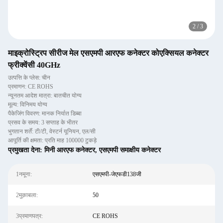
2
/
3
माइक्रोस्ट्रिप सीरीज मेल एसएमपी आरएफ कनेक्टर कोएक्सियल कनेक्टर
फ्रीक्वेंसी 40GHz
उत्पत्ति के प्लेस: चीन
प्रमाणन: CE ROHS
न्यूनतम आदेश मात्रा: बातचीत योग्य
मूल्य: विनिमय योग्य
पैकेजिंग विवरण: मानक निर्यात डिब्बा
प्रसव के समय: 3 सप्ताह के भीतर
भुगतान शर्तें: टी/टी, वेस्टर्न यूनियन, एल/सी
आपूर्ति की क्षमता: प्रति माह 100000 टुकड़े
प्रमुखता देना:
मिनी आरएफ कनेक्टर
,
एसएमपी समाक्षीय कनेक्टर
1नमूना:
एसएमपी-जेएफडी138जी
2मुक़ाबला:
50
3प्रमाणपत्र:
CE ROHS