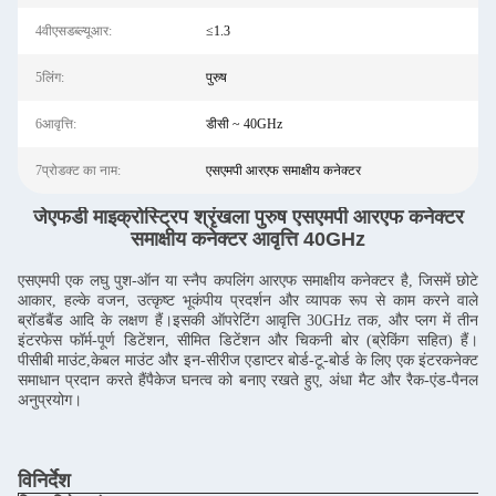
4वीएसडब्ल्यूआर:
≤1.3
5लिंग:
पुरुष
6आवृत्ति:
डीसी ~ 40GHz
7प्रोडक्ट का नाम:
एसएमपी आरएफ समाक्षीय कनेक्टर
जेएफडी माइक्रोस्ट्रिप श्रृंखला पुरुष एसएमपी आरएफ कनेक्टर
समाक्षीय कनेक्टर आवृत्ति 40GHz
एसएमपी एक लघु पुश-ऑन या स्नैप कपलिंग आरएफ समाक्षीय कनेक्टर है, जिसमें छोटे
आकार, हल्के वजन, उत्कृष्ट भूकंपीय प्रदर्शन और व्यापक रूप से काम करने वाले
ब्रॉडबैंड आदि के लक्षण हैं।इसकी ऑपरेटिंग आवृत्ति 30GHz तक, और प्लग में तीन
इंटरफेस फॉर्म-पूर्ण डिटेंशन, सीमित डिटेंशन और चिकनी बोर (ब्रेकिंग सहित) हैं।
पीसीबी माउंट,केबल माउंट और इन-सीरीज एडाप्टर बोर्ड-टू-बोर्ड के लिए एक इंटरकनेक्ट
समाधान प्रदान करते हैंपैकेज घनत्व को बनाए रखते हुए, अंधा मैट और रैक-एंड-पैनल
अनुप्रयोग।
विनिर्देश