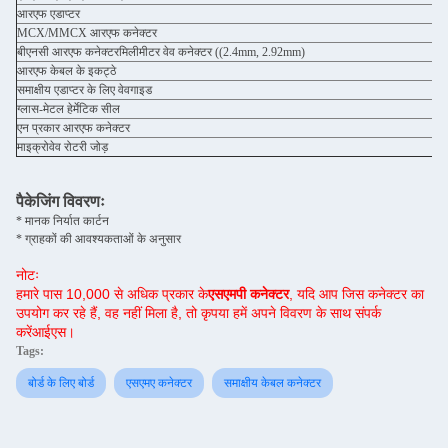
आरएफ एडाप्टर
MCX/MMCX आरएफ कनेक्टर
बीएनसी आरएफ कनेक्टरमिलीमीटर वेव कनेक्टर ((2.4mm, 2.92mm)
आरएफ केबल के इकट्ठे
समाक्षीय एडाप्टर के लिए वेवगाइड
ग्लास-मेटल हेर्मेटिक सील
एन प्रकार आरएफ कनेक्टर
माइक्रोवेव रोटरी जोड़
पैकेजिंग विवरणः
* मानक निर्यात कार्टन
* ग्राहकों की आवश्यकताओं के अनुसार
नोटः
हमारे पास 10,000 से अधिक प्रकार के
एसएमपी कनेक्टर
, यदि आप जिस कनेक्टर का
उपयोग कर रहे हैं, वह नहीं मिला है, तो कृपया हमें अपने विवरण के साथ संपर्क
करें
आईएस।
Tags:
बोर्ड के लिए बोर्ड
एसएमए कनेक्टर
समाक्षीय केबल कनेक्टर