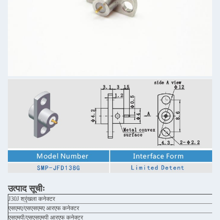
उत्पाद सूचीः
J30J श्रृंखला कनेक्टर
एसएमए/एसएसएमए आरएफ कनेक्टर
एसएमपी/एसएसएमपी आरएफ कनेक्टर