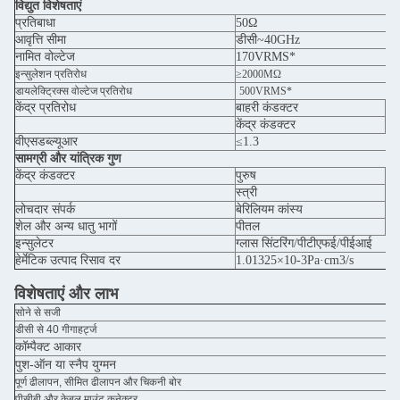
विद्युत विशेषताएं
प्रतिबाधा
50Ω
आवृत्ति सीमा
डीसी~40GHz
नामित वोल्टेज
170VRMS*
इन्सुलेशन प्रतिरोध
≥2000MΩ
डायलेक्ट्रिक्स वोल्टेज प्रतिरोध
500VRMS*
केंद्र प्रतिरोध
बाहरी कंडक्टर
सा
केंद्र कंडक्टर
सा
वीएसडब्ल्यूआर
≤1.3
सामग्री और यांत्रिक गुण
केंद्र कंडक्टर
पुरुष
एसए
स्त्री
बेर
लोचदार संपर्क
बेरिलियम कांस्य
सो
शेल और अन्य धातु भागों
पीतल
सोन
इन्सुलेटर
ग्लास सिंटरिंग/पीटीएफई/पीईआई
हेर्मेटिक उत्पाद रिसाव दर
1.01325×10-3Pa·cm3/s
विशेषताएं और लाभ
सोने से सजी
डीसी से 40 गीगाहर्ट्ज
कॉम्पैक्ट आकार
पुश-ऑन या स्नैप युग्मन
पूर्ण ढीलापन, सीमित ढीलापन और चिकनी बोर
पीसीबी और केबल माउंट कनेक्टर