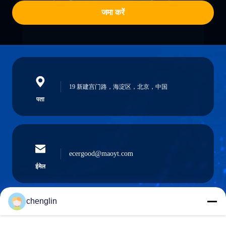
जमा करें
19 新建宫门路，海淀区，北京，中国
पता
ecergood@maoyt.com
ईमेल
chenglin
0086-731-861329934568