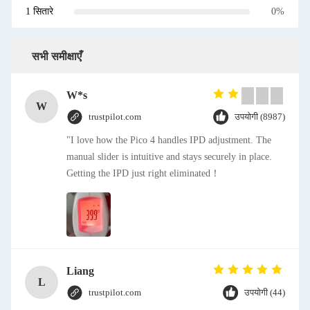
1 सितारे
0%
सभी समीक्षाएँ
W*s
W
trustpilot.com
उपयोगी (8987)
"I love how the Pico 4 handles IPD adjustment. The
manual slider is intuitive and stays securely in place.
Getting the IPD just right eliminated！
Liang
L
trustpilot.com
उपयोगी (44)