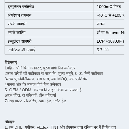
इन्सुलेशन प्रतिरोध
1000mΩ मिनट
ऑपरेशन तापमान
-40°C से +105°C
संपर्क सामग्री
पीतल
संपर्क कोटिंग
औ या Sn over Ni
इन्सुलेटर सामग्री
LCP +30%GF ((U
प्लास्टिक की ऊंचाई
5.7 मिमी
विशेषताएं
1महिला पोगो पिन कनेक्टर, पुरुष पोगो पिन कनेक्टर
2उच्च श्रेणी की सटीकता के साथ निः शुल्क नमूने, 0.01 मिमी सटीकता
3उच्च पुनर्नवीनीकरण, बड़ा धारा, कम MOQ, कम प्रतिरोध
4मानक और गैर मानक पोगो पिन कनेक्टर
5. OEM / ODM, कस्टम डिजाइन किया जा सकता है
6एक पंक्ति, दो पंक्तियाँ, तीन पंक्तियाँ
7सतह माउंट सोल्डरिंग, डबल हेड, फ्लैट हेड
नौवहन:
1. हम DHL, यूपीएस, FEdex, TNT और ईएमएस द्वारा दुनिया भर में शिपिंग कर