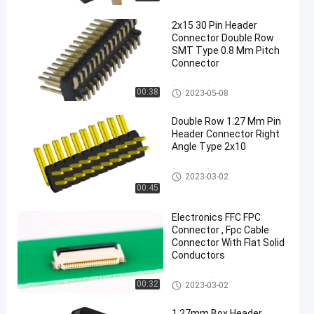
2x15 30 Pin Header
Connector Double Row
SMT Type 0.8 Mm Pitch
Connector
पिन हेडर कनेक्टर
00:38
2023-05-08
Double Row 1.27 Mm Pin
Header Connector Right
Angle Type 2x10
पिन हेडर कनेक्टर
2023-03-02
00:45
Electronics FFC FPC
Connector , Fpc Cable
Connector With Flat Solid
Conductors
FFC FPC कनेक्टर
00:32
2023-03-02
1.27mm Box Header