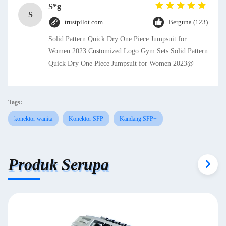
S*g
S
trustpilot.com
Berguna (123)
Solid Pattern Quick Dry One Piece Jumpsuit for
Women 2023 Customized Logo Gym Sets Solid Pattern
Quick Dry One Piece Jumpsuit for Women 2023@
Tags:
konektor wanita
Konektor SFP
Kandang SFP+
Produk Serupa