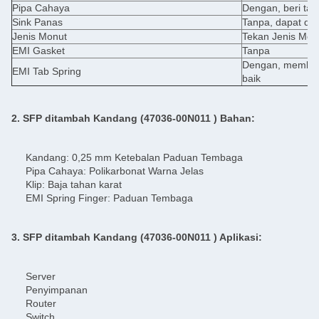
Pipa Cahaya
Dengan, beri tah
Sink Panas
Tanpa, dapat di
Jenis Monut
Tekan Jenis Moun
EMI Gasket
Tanpa
Dengan, memberi
EMI Tab Spring
baik
2. SFP ditambah
Kandang (47036-00N011
) Bahan:
Kandang: 0,25 mm Ketebalan Paduan Tembaga
Pipa Cahaya: Polikarbonat Warna Jelas
Klip: Baja tahan karat
EMI Spring Finger: Paduan Tembaga
3. SFP ditambah
Kandang (47036-00N011
) Aplikasi:
Server
Penyimpanan
Router
Switch