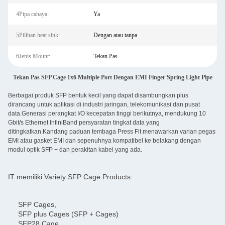
4Pipa cahaya:
Ya
5Pilihan heat sink:
Dengan atau tanpa
6Jenis Mount:
Tekan Pas
Tekan Pas SFP Cage 1x6 Multiple Port Dengan EMI Finger Spring Light Pipe
Berbagai produk SFP bentuk kecil yang dapat disambungkan plus
dirancang untuk aplikasi di industri jaringan, telekomunikasi dan pusat
data.Generasi perangkat I/O kecepatan tinggi berikutnya, mendukung 10
Gbit/s Ethernet InfiniBand persyaratan tingkat data yang
ditingkatkan.Kandang paduan tembaga Press Fit menawarkan varian pegas
EMI atau gasket EMI dan sepenuhnya kompatibel ke belakang dengan
modul optik SFP + dan perakitan kabel yang ada.
IT memiliki Variety SFP Cage Products:
SFP Cages,
SFP plus Cages (SFP + Cages)
SFP28 Cage