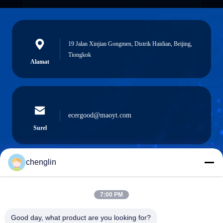
19 Jalan Xinjian Gongmen, Distrik Haidian, Beijing,
Tiongkok
Alamat
ecergood@maoyt.com
Surel
chenglin
0086-731-861329934568
Telepon
7:00 PM
Good day, what product are you looking for?