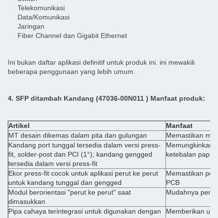
Telekomunikasi
Data/Komunikasi
Jaringan
Fiber Channel dan Gigabit Ethernet
Ini bukan daftar aplikasi definitif untuk produk ini. ini mewakili
beberapa penggunaan yang lebih umum.
4. SFP ditambah
Kandang (47036-00N011
) Manfaat produk:
Artikel
Manfaat
MT desain dikemas dalam pita dan gulungan
Memastikan mud
Kandang port tunggal tersedia dalam versi press-
Memungkinkan p
fit, solder-post dan PCI (1°); kandang gengged
ketebalan papan
tersedia dalam versi press-fit
Ekor press-fit cocok untuk aplikasi perut ke perut
Memastikan pengg
untuk kandang tunggal dan gengged
PCB
Modul berorientasi "perut ke perut" saat
Mudahnya pengh
dimasukkan
Pipa cahaya terintegrasi untuk digunakan dengan
Memberikan umpan