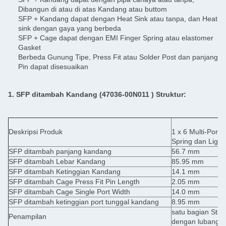
Dibangun di atau di atas Kandang atau buttom
SFP + Kandang dapat dengan Heat Sink atau tanpa, dan Heat
sink dengan gaya yang berbeda
SFP + Cage dapat dengan EMI Finger Spring atau elastomer
Gasket
Berbeda Gunung Tipe, Press Fit atau Solder Post dan panjang
Pin dapat disesuaikan
1. SFP ditambah
Kandang (47036-00N011
) Struktur:
Deskripsi Produk
1 x 6 Multi-Port
Spring dan Light 
SFP ditambah panjang kandang
56.7 mm
SFP ditambah Lebar Kandang
85.95 mm
SFP ditambah Ketinggian Kandang
14.1 mm
SFP ditambah Cage Press Fit Pin Length
2.05 mm
SFP ditambah Cage Single Port Width
14.0 mm
SFP ditambah ketinggian port tunggal kandang
8.95 mm
satu bagian Sta
Penampilan
dengan lubang di