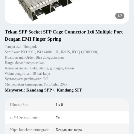
2
/
2
Tekan SFP Socket SFP Cage Connector 1x6 Multiple Port
Dengan EMI Finger Spring
Tempat asal: Tiongkok
Sertifikasi: ISO 9001, ISO 14001, UL, RoHS, IECQ QC080000,
Kuantitas min Order: Bisa dinegosiasikan
Harga: dapat dinegosiasikan
Kemasan rincian: Baki, tabung, gulungan, karton
Waktu pengiriman: 10 hari kerja
Syarat-syarat pembayaran: T/T
Menyediakan kemampuan: Port /bulan 20kk
Menyoroti:
Kandang SFP+
,
Kandang SFP
1Nomor Port:
1 x 6
2EMI Spring Finger:
Ya
3Opsi konektor terintegrasi:
Dengan atau tanpa