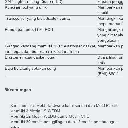
SMT Light Emitting Diode (LED)
kepada penggu
Kunci jempol yang unik
Memberikan mes
intuitif
Transceiver yang bisa dicolok panas
Memungkinkan pe
tanpa mematikan
Penutupan pers-fit ke PCB
Menghilangkan 
yang diterapkan 
pengelasan
Ganged kandang memiliki 360 ° elastomer gasket,
Memberikan peli
jari pegas dan beberapa lokasi tanah-pin
Elastomer atau gasket logam
Dua pilihan untu
baik
Baju belakang cetakan seng
Memberikan peris
(EMI) 360 °
5Keuntungan:
Kami memiliki Mold Hardware kami sendiri dan Mold Plastik
Memiliki 3 Mesin LS-WEDM
Memiliki 12 Mesin WEDM dan 8 Mesin CNC
Memiliki 20 mesin penggilingan dan 12 mesin pembuangan
listrik