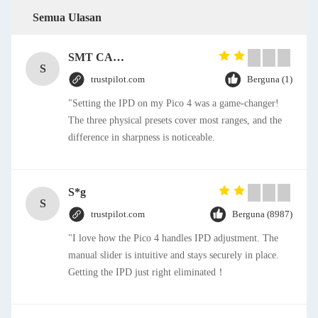
Semua Ulasan
SMT CAP Type Box Header Connector 1.27mm Pitch Gold Flash Contact Plating
S
trustpilot.com
Berguna (1)
"Setting the IPD on my Pico 4 was a game-changer!
The three physical presets cover most ranges, and the
difference in sharpness is noticeable.
S*g
S
trustpilot.com
Berguna (8987)
"I love how the Pico 4 handles IPD adjustment. The
manual slider is intuitive and stays securely in place.
Getting the IPD just right eliminated！