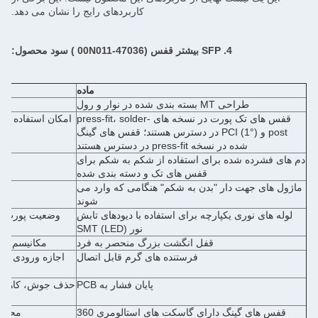
کاربردهای رایج را نشان می دهد.
4. SFP بیشتر
قفس (47036-00N011
) سود محصول:
ماده
طراحی MT بسته بندی شده در نوار و رول
قفس های تک پورت در نسخه های press-fit، solder-
امکان استفاده با
post و PCI (1°) در دسترس هستند؛ قفس های گینگ
شده در نسخه press-fit در دسترس هستند
دم های فشرده شده برای استفاده از شکم به شکم برای
اطم
قفس های تک و دسته بندی شده
ماژول های جهت دار "بدن به شکم" هنگامی که وارد می
شوند
لوله های نوری یکپارچه برای استفاده با دیودهای تابش
وضعیت پورت و ب
نور SMT (LED)
قفل انگشت بزرگ منحصر به فرد
مکانیسم فش
فرستنده های گرم قابل اتصال
اجازه ورودی و 
پایان فشار به PCB
حذف جوش، کاهش هز
قفس های گینگ دارای گاسکت های استالومری 360
محافظ EMI پیشرفته ای را ب