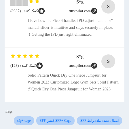
S*g
S
trustpilot.com
کمک کننده (8987)
"I love how the Pico 4 handles IPD adjustment. The
manual slider is intuitive and stays securely in place.
Getting the IPD just right eliminated！
S*g
S
trustpilot.com
کمک کننده (123)
Solid Pattern Quick Dry One Piece Jumpsuit for
Women 2023 Customized Logo Gym Sets Solid Pattern
Quick Dry One Piece Jumpsuit for Women 2023@
Tags:
اتصال دهنده ماده,رابط SFP
SFP+ Cage,قفس SFP
sfp+ cage