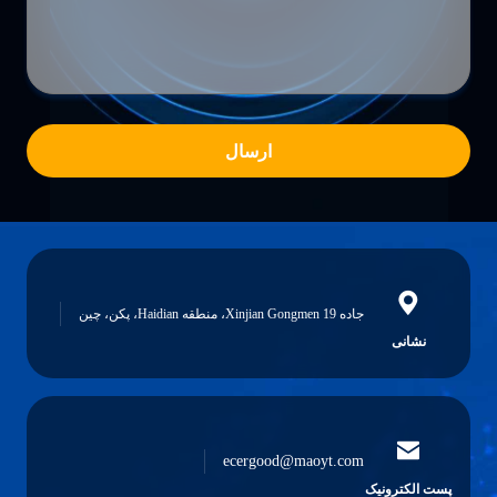
ارسال
جاده 19 Xinjian Gongmen، منطقه Haidian، پکن، چین
نشانی
ecergood@maoyt.com
پست الکترونیک