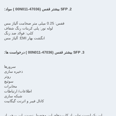
2. SFP بیشتر
قفس (47036-00N011
) مواد:
قفس: 0.25 میلی متر ضخامت آلیاژ مس
لوله نور: پلی کربنات رنگ شفاف
کلپ: فولاد ضد زنگ
انگشت بهار EMI: آلیاژ مس
3. SFP بیشتر
قفس (47036-00N011
) درخواست ها:
سرورها
ذخیره سازی
روتر
سوئیچ
مخابرات
اطلاعات/ ارتباطات
شبکه سازی
کانال فیبر و اترنت گیگابیت
این یک لیست نهایی از کاربردهای این محصول نیست. این برخی از