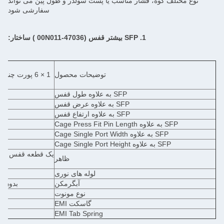
نوع مختلف کوه، فشار مناسب یا پست سولدر و طول پین می تواند
سفارشی شود
1. SFP بیشتر
قفس (47036-00N011
) ساختار:
توضیحات محصول
به
SFP به علاوه طول قفس
SFP به علاوه عرض قفس
SFP به علاوه ارتفاع قفس
SFP به علاوه Cage Press Fit Pin Length
SFP به علاوه Cage Single Port Width
SFP به علاوه Cage Single Port Height
یک قطعه قفس فلزی
ظاهر
لوله های نوری
آبگرمکن
بدون، 
نوع مونوت
گاسکت EMI
EMI Tab Spring