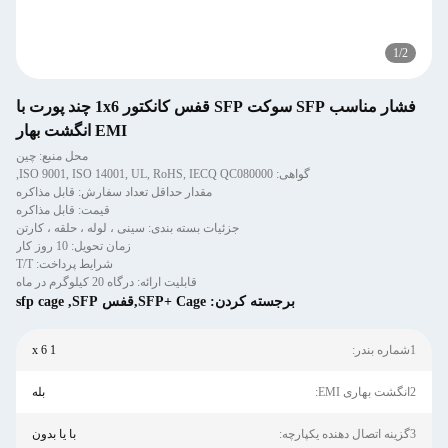
1
/
2
فشار مناسب SFP سوکت SFP قفس کانکتور 1x6 چند پورت با
EMI انگشت بهار
محل منبع: چین
گواهی: ISO 9001, ISO 14001, UL, RoHS, IECQ QC080000,
مقدار حداقل تعداد سفارش: قابل مذاکره
قیمت: قابل مذاکره
جزئیات بسته بندی: سینی ، لوله ، حلقه ، کارتن
زمان تحویل: 10 روز کار
شرایط پرداخت: T/T
قابلیت ارائه: درگاه 20 کیلوگرم در ماه
برجسته کردن:
SFP+ Cage,قفس SFP
,
sfp cage
1شماره بندر:
1 x 6
2انگشت بهاری EMI:
بله
3گزینه اتصال دهنده یکپارچه:
با یا بدون