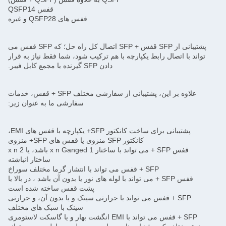
قفس QSFP14
قفس های QSFP28 و غیره
پشتیبانی از SFP قفس + SFP اتصال کل راه حل؛ که SFP قفس می
تواند با اتصال رابط یکپارچه با هم ترکیب شود، شما فقط نیاز به قرار
دادن SFP گیرنده با مجمع کابل فیبر.
علاوه بر این، پشتیبانی از سفارشی مختلف SFP + قفس، خدمات
سفارشی ما به عنوان زیر:
پشتیبانی برای ساخت کانکتور SFP+ یکپارچه با قفس های EMI،
کانکتور SFP منزوی یا قفس های SFP+ منزوی
قفس SFP + می تواند با ساختار 1 x n Ganged باشد، یا 2 x n
ساختار انباشته
SFP + قفس می تواند با انتشار گرما مختلف سوراخ
قفس SFP + می تواند با لوله های نور یا بدون آن باشد ، در بالا یا
پشت قفس ساخته شده است
SFP + قفس می تواند با حرارتی سینک و یا بدون آن، و حرارتی
سینک با سبک های مختلف
SFP + قفس می تواند با EMI انگشت بهار و یا گاسکت لاستومری