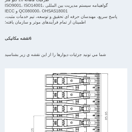
گواهینامه سیستم مدیریت بین المللی ISO9001، ISO14001،
QC080000، OHSAS18001 و IECC
پاسخ سریع، مهندسان حرفه ای تحقیق و توسعه، تیم خدمات مثبت،
اطمینان از تمام فرآیندهای موثر و سازمان یافته؛
6نقشه مکانیکی
شما مي تونيد جزئیات ديوارها را از اين نقشه ي زير بشناسيد