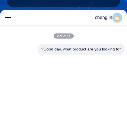
chenglin
0086-731-861329934568
تلفن
2:23 AM
Good day, what product are you looking for?
Beijing Silk Road Enterprise Management
Services Co.,LTD