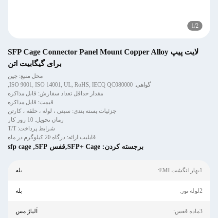
1
/
2
لایت پیپ SFP Cage Connector Panel Mount Copper Alloy
برای گیگابیت اتن
محل منبع: چین
گواهی: ISO 9001, ISO 14001, UL, RoHS, IECQ QC080000,
مقدار حداقل تعداد سفارش: قابل مذاکره
قیمت: قابل مذاکره
جزئیات بسته بندی: سینی ، لوله ، حلقه ، کارتن
زمان تحویل: 10 روز کار
شرایط پرداخت: T/T
قابلیت ارائه: درگاه 20 کیلوگرم در ماه
برجسته کردن:
SFP+ Cage,قفس SFP
,
sfp cage
1بهار انگشت EMI:
بله
2لوله نور:
بله
3ماده قفس:
آلیاژ مس