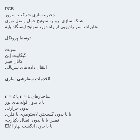
PCB
ذخیره سازی شرکت: سرور
شبکه سازی: روتر، سوئیچ حمل و نقل نوری
مخابرات: سر رادیویی از راه دور، سوئیچ ایستگاه پایه
توسط پروتکل
سونت
گیگابیت اِتن
کانال فیبر
انتقال داده های سریالی
6خدمات سفارشی سازی
ساختارهای 1 × n یا 2 × n
با یا بدون لوله های نور
بدون حرارتی
با یا بدون گسیختن لاستومری یا فلزی
قفس با یا بدون اتصال یکپارچه
با یا بدون انگشت بهار EMI