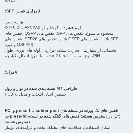
گیرنده
3مزاياي قفس SFP:
هزینه پایین
فرم فشرده، کوچکتر از XFP، X2، EXNPAK؛
محصولات متنوع، قفس های SFP، قفس های QSFP، قفس های
SFP پلاس، قفس های QSFP پلاس، قفس های SFP28، قفس های
QSFP28 و غیره
پشتیبانی از سفارشی سازی: سینک حرارتی، لوله های نوری، طول
PIN، نوع نصب، 1 × n یا 2 × n، با یا بدون اتصال یکپارچه
4مزایا:
طراحی MT بسته بندی شده در نوار و رول
تضمین آسان انتخاب و محل به PCB
قفس های تک پورت در نسخه های press-fit، solder-post و PCI
(1°) در دسترس هستند؛ قفس های گینگ شده در نسخه press-fit در
دسترس هستند
امکان استفاده با ضخامت های مختلف تخت و فرآیندهای مونتاژ