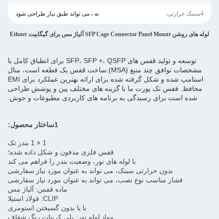
4سینک حرارتی:
نه ، می تواند طبق نیاز طراحی شود
لوله های روشن SFP Cage Connector Panel Mount آلیاژ مس برای گیگابیت Ethnet
توسعه و تولید قفس های SFP، SFP +، QSFP برای انطباق کامل با
مشخصات توافق چند منبع (MSA).ساخت قفس یک قطعه است، متال
استامپ شده و شکل گرفته شده برای ارائه بهترین عملکرد برای EMI
محافظ. قفس تک پورت ما با گزینه های مختلف پین و پوشش طراحی
شده است برای رسیدگی به برنامه های کاربردی مطبوعات و جوش.
1ساختار محصول:
1 × 1 بندر تک
قفس فلزی مدفون و شکل داده شده؛
با لوله های نور، وضعیت بندر را فراهم می کند
بدون حرارتی سینک، می تواند به عنوان مورد نیاز سفارشی
فشار مناسب نوع نصب، می تواند به عنوان مورد نیاز سفارشی
ماده قفس: آلیاژ مس
CLIP: فولاد استیلا
با یا بدون گسیختن استومری
مواد لوله نور: پلی کربنات رنگ شفاف