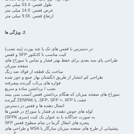
طول قفس: 53.4 میلی متر
عرض قفس: 14.0 میلی متر
ارتفاع قفس: 9.55 میلی متر
2. ویژگی ها
در دسترس با قفس های تک یا چند پورت (پنه نصب)
کیت مناسب با کانکتور SFP و قفس
طراحی پای سه بعدی برای حفظ بهتر فشار و تماس با سوراخ های
صفحه میزبان
ساخت یک قطعه از فولاد ضد زنگ
طراحی کم انتشار از طریق انگشتان بهار جمع و جور شده
فواره های پرتاب گیرنده پیشرفته
نصب / برداشتن ساده و سریع
سوراخ های صفحه میزبان که هنگام برداشتن قفس آسیب نمی بینند
جفت با SFP، SFP +، XFP، یا ZENPAK گیرنده
اتصال دهنده ها و قفس در دسترس
لوله های جوش دهنده ی فشار یا سوراخ در قفس ها
به صورت جداگانه یا به عنوان یک کیت (سری SFPK)
پنجره های انتقال گرما در تمام سطوح قفس SFP
پشتیبانی از طرح های صفحه میزبان سازگار با MSA و طراحی های