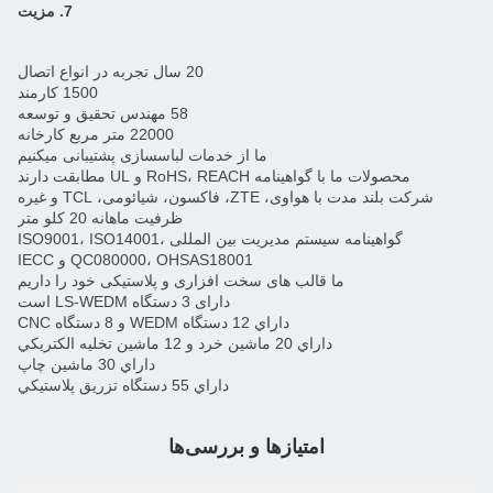
7. مزیت
20 سال تجربه در انواع اتصال
1500 کارمند
58 مهندس تحقیق و توسعه
22000 متر مربع کارخانه
ما از خدمات لباسسازی پشتیبانی میکنیم
محصولات ما با گواهینامه RoHS، REACH و UL مطابقت دارند
شرکت بلند مدت با هواوی، ZTE، فاکسون، شیائومی، TCL و غیره
ظرفیت ماهانه 20 کلو متر
گواهینامه سیستم مدیریت بین المللی ISO9001، ISO14001،
QC080000، OHSAS18001 و IECC
ما قالب های سخت افزاری و پلاستیکی خود را داریم
دارای 3 دستگاه LS-WEDM است
داراي 12 دستگاه WEDM و 8 دستگاه CNC
داراي 20 ماشين خرد و 12 ماشين تخليه الکتريکي
داراي 30 ماشين چاپ
داراي 55 دستگاه تزريق پلاستيکي
امتیازها و بررسی‌ها