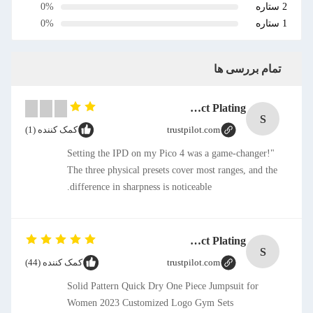
2 ستاره
0%
1 ستاره
0%
تمام بررسی ها
SMT CAP Type Box Header Connector 1.27mm Pitch Gold Flash Contact Plating
S
trustpilot.com
کمک کننده (1)
"Setting the IPD on my Pico 4 was a game-changer!
The three physical presets cover most ranges, and the
difference in sharpness is noticeable.
SMT CAP Type Box Header Connector 1.27mm Pitch Gold Flash Contact Plating
S
trustpilot.com
کمک کننده (44)
Solid Pattern Quick Dry One Piece Jumpsuit for
Women 2023 Customized Logo Gym Sets