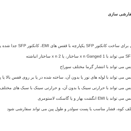
ر SFP یکپارچه با قفس های EMI، کانکتور SFP جدا شده یا قفس های SFP جدا شده
لف کوه، فشار مناسب یا پست سولدر و طول پین می تواند سفارشی شود