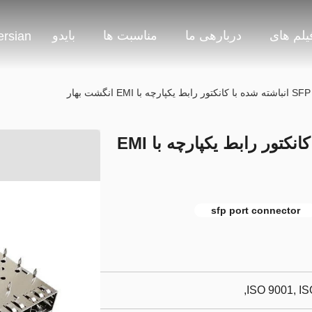
یلم های
دربارهی ما
مناسبت ها
بایدو
ersian
2 × 5 کیس SFP انباشته شده با کانکتور رابط یکپارچه با EMI
sfp port connector
ISO 9001, I