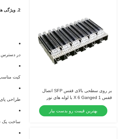
2. ویژگی ها
در دسترس ب
کیت مناسب با کانک
بر روی سطحی بالای قفس SFP اتصال
قفس 1 X 6 Ganged با لوله های نور
طراحی پای 
حرارتی
بهترین قیمت رو بدست بیار
ساخت یک قط