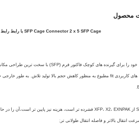
ت محصول
SFP Cage Connector 2 x 5 SFP Cage با رابط رابط یکپارچه با EMI انگشت بهار
OUR قفس خود را برای گیرنده های کوچک فاکتو
طراحی SFP از XFP، X2، EXNPAK فشرده تر است، هزینه نیز پایین تر 
رعت انتقال بالاتر و فاصله انتقال طولانی تر;