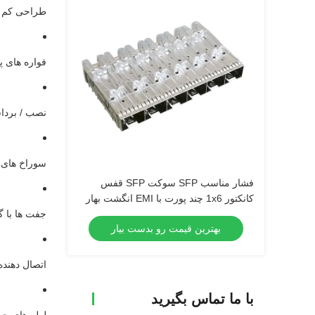
طراحی کم ان
فواره های پ
نصب / بردا
سوراخ های 
فشار مناسب SFP سوکت SFP قفس
کانکتور 1x6 چند پورت با EMI انگشت بهار
جفت ها با گیرن
بهترین قیمت رو بدست بیار
اتصال دهند
با ما تماس بگیرید