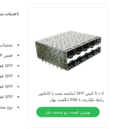
1خدمات سفارشی سازی
پشتیبانی برای ساخت کانکتو
قفس SFP می تواند با 1 x n Ganged ساختار، یا 2 x n ساختار انباشته
SFP قفس می تواند با انتشار گرما مختلف سوراخ
SFP قفس می تواند با لوله های نور یا بدون آن، ساخته شده در یا بر روی قفس بالا یا پشت
SFP قفس می تواند با حرارتی سینک یا بدون آن، و حرارتی سینک با سبک های مختلف
2 × 5 کیس SFP انباشته شده با کانکتور
SFP قفس می تواند با EMI انگشت بهار و یا گاسکت لاستومری
رابط یکپارچه با EMI انگشت بهار
نوع مخت
بهترین قیمت رو بدست بیار