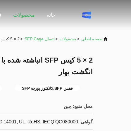
خانه
محصولات
ف
صفحه اصلی
>
محصولات
>
اتصال SFP Cage
>
2 × 5 کیس SFP انباشته شده با کانکتور رابط یکپارچه با EMI انگشت بهار
انگشت بهار
قفس SFP,کانکتور پورت SFP
محل منبع:
چین
گواهی:
SO 14001, UL, RoHS, IECQ QC080000,