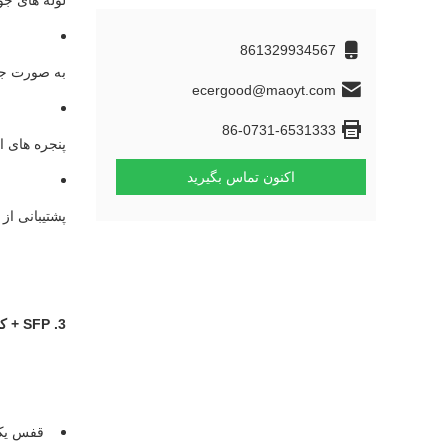
لوله های ج
861329934567
به صورت جداگ
ecergood@maoyt.com
86-0731-6531333
پنجره های ا
اکنون تماس بگیرید
پشتیبانی از طرح 
3. SFP + کانکتور قفس (47006-11M321)
قفس یک 