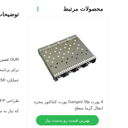
محصولات مرتبط
توضیحا
عملکرد EMI.
4 پورت Ganged Sfp پورت کنتاکتور پنجره
انتقال گرما سطح
که نیاز به س
بهترین قیمت رو بدست بیار