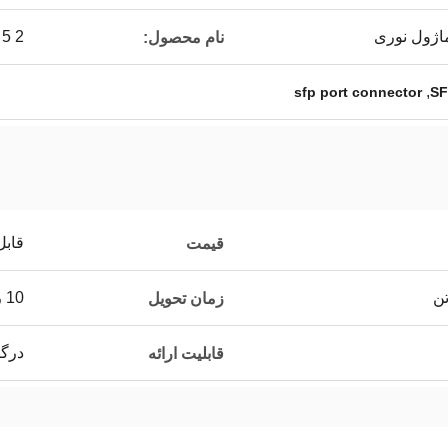
2 x 5 قفس SFP انباشته شده با کانکتور یکپارچه
نام محصول:
,
sfp port connector
قابل
قیمت
تن
10 روز کار
زمان تحویل
درگاه 20 کیلوگ
قابلیت ارائه