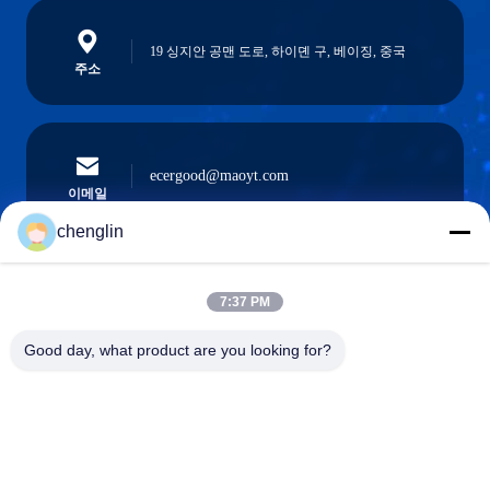
19 싱지안 공맨 도로, 하이뎬 구, 베이징, 중국
주소
ecergood@maoyt.com
이메일
chenglin
0086-731-861329934568
7:37 PM
전화기
Good day, what product are you looking for?
Beijing Silk Road Enterprise Management
Services Co.,LTD