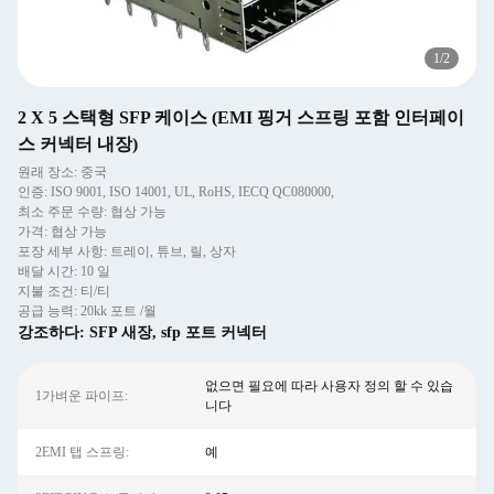
1
/
2
2 X 5 스택형 SFP 케이스 (EMI 핑거 스프링 포함 인터페이
스 커넥터 내장)
원래 장소: 중국
인증: ISO 9001, ISO 14001, UL, RoHS, IECQ QC080000,
최소 주문 수량: 협상 가능
가격: 협상 가능
포장 세부 사항: 트레이, 튜브, 릴, 상자
배달 시간: 10 일
지불 조건: 티/티
공급 능력: 20kk 포트 /월
강조하다:
SFP 새장
,
sfp 포트 커넥터
없으면 필요에 따라 사용자 정의 할 수 있습
1가벼운 파이프:
니다
2EMI 탭 스프링:
예