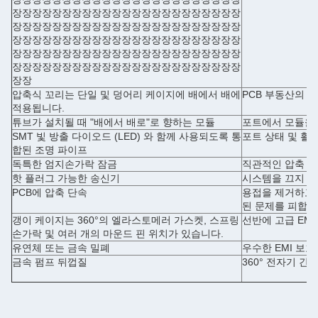
장장장장장장장장장장장장장장장장장장장장장장장
장장장장장장장장장장장장장장장장장장장장장장장
장장장장장장장장장장장장장장장장장장장장장장장
장장장장장장장장장장장장장장장장장장장장장장장
장장장장장장장장장장장장장장장장장장장장장장장
장장
압축식 꼬리는 단일 및 덩어리 케이지에 배에서 배에
PCB 부동산의 
적용됩니다.
튜브가 설치될 때 "배에서 배로"로 향하는 모듈
포트에서 모듈을 
SMT 빛 방출 다이오드 (LED) 와 함께 사용되도록 통
포트 상태 및 활
합된 조명 파이프
독특한 엄지손가락 잠금
직관적인 압축 
핫 플러그 가능한 송신기
시스템을 끄지 않
PCB에 압축 단속
용접을 제거하고 
된 문제를 피합니
갱이 케이지는 360°의 엘라스토메러 가스켓, 스프링
선반에 고급 EM
손가락 및 여러 개의 마운드 핀 위치가 있습니다.
유연체 또는 금속 밀폐
우수한 EMI 보호
금속 펌프 뒤껍질
360° 전자기 간섭