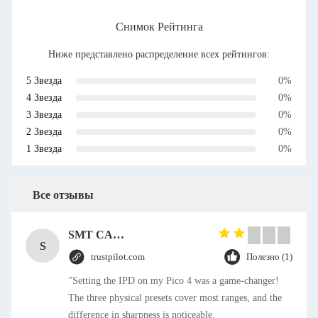
Снимок Рейтинга
Ниже представлено распределение всех рейтингов:
5 Звезда
0%
4 Звезда
0%
3 Звезда
0%
2 Звезда
0%
1 Звезда
0%
Все отзывы
SMT CAP Type Box Header Connector 1.27mm Pitch Gold Flash Contact Plating
S
trustpilot.com
Полезно (1)
"Setting the IPD on my Pico 4 was a game-changer!
The three physical presets cover most ranges, and the
difference in sharpness is noticeable.