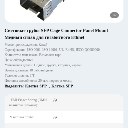
1
/
2
Световые трубы SFP Cage Connector Panel Mount
Медный сплав для гигабитного Ethnet
Место происхождения: Китай
Сертификация: ISO 9001, ISO 14001, UL, RoHS, IECQ QC080000,
Количество мин заказа: Возможен торг
Цена: обсуждаемый
Упаковывая детали: Поднос, трубка, катушка, картон
Время доставки: 10 рабочий день
Условия оплаты: Т/Т
Поставка способности: 20 тыс. портов в месяц
Выделить:
Клетка SFP+
,
Клетка SFP
1EMI Finger Spring (ЭМИ
Да
пальчатая пружина):
2Световая труба:
Да