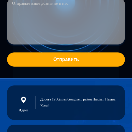
Отправить
Дорога 19 Xinjian Gongmen, район Haidian, Пекин,
Китай
Адрес