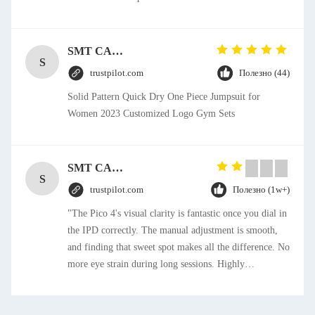
SMT CAP Type Box Header Connector 1.27mm Pitch Gold Flash Contact Plating
S
trustpilot.com
Полезно (44)
Solid Pattern Quick Dry One Piece Jumpsuit for
Women 2023 Customized Logo Gym Sets
SMT CAP Type Box Header Connector 1.27mm Pitch Gold Flash Contact Plating
S
trustpilot.com
Полезно (1w+)
"The Pico 4's visual clarity is fantastic once you dial in
the IPD correctly. The manual adjustment is smooth,
and finding that sweet spot makes all the difference. No
more eye strain during long sessions. Highly
recommend taking the time to set it up properly!""The
Pico 4's visual clarity is fantastic once you dial in the
IPD correctly. The manual adjustment is smooth, and