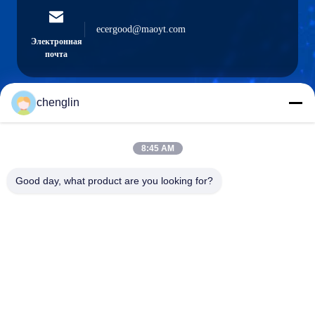
ecergood@maoyt.com
Электронная
почта
chenglin
0086-731-861329934568
Телефон
8:45 AM
Good day, what product are you looking for?
Beijing Silk Road Enterprise Management
Services Co.,LTD