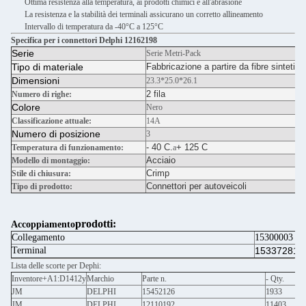
Ottima resistenza alla temperatura, ai prodotti chimici e all'abrasione
La resistenza e la stabilità dei terminali assicurano un corretto allineamento
Intervallo di temperatura da -40°C a 125°C
Specifica per i connettori Delphi 12162198
Serie
Serie Metri-Pack
Tipo di materiale
Fabbricazione a partire da fibre sintetich
Dimensioni
23.3*25.0*26.1
2 fila
Numero di righe:
Colore
Nero
Classificazione attuale:
14A
Numero di posizione
3
- 40 C.
+ 125 C
Temperatura di funzionamento:
a
Acciaio
Modello di montaggio:
Crimp
Stile di chiusura:
Connettori per autoveicoli
Tipo di prodotto:
prodotti:
Accoppiamento
Collegamento
15300003
Terminal
15337281
Lista delle scorte per Dephi:
Inventore+A1:D1412y
Marchio
Parte n.
- Qty.
JM
DELPHI
15452126
1933
JM
DELPHI
12110192
11403