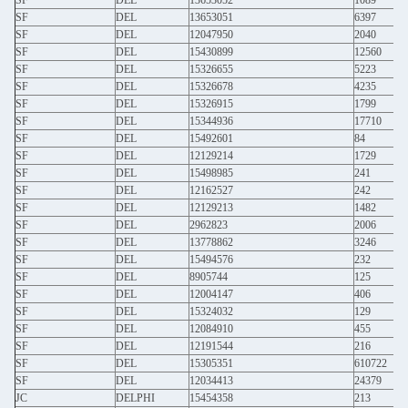
SF
DEL
13653052
1089
SF
DEL
13653051
6397
SF
DEL
12047950
2040
SF
DEL
15430899
12560
SF
DEL
15326655
5223
SF
DEL
15326678
4235
SF
DEL
15326915
1799
SF
DEL
15344936
17710
SF
DEL
15492601
84
SF
DEL
12129214
1729
SF
DEL
15498985
241
SF
DEL
12162527
242
SF
DEL
12129213
1482
SF
DEL
2962823
2006
SF
DEL
13778862
3246
SF
DEL
15494576
232
SF
DEL
8905744
125
SF
DEL
12004147
406
SF
DEL
15324032
129
SF
DEL
12084910
455
SF
DEL
12191544
216
SF
DEL
15305351
610722
SF
DEL
12034413
24379
JC
DELPHI
15454358
213