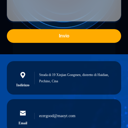
Invio
Strada di 19 Xinjian Gongmen, distretto di Haidian,
Pechino, Cina
Indirizzo
ecergood@maoyt.com
Email