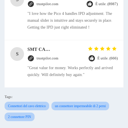
trustpilot.com
È utile. (8987)
"I love how the Pico 4 handles IPD adjustment. The
manual slider is intuitive and stays securely in place.
Getting the IPD just right eliminated！
SMT CAP Type Box Header Connector 1.27mm Pitch Gold Flash Contact Plating
S
trustpilot.com
È utile. (666)
"Great value for money. Works perfectly and arrived
quickly. Will definitely buy again."
Tags:
Connettori del cavo elettrico
un connettore impermeabile di 2 perni
2 connettore PIN