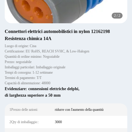
1
/
2
Connettori elettrici automobilistici in nylon 12162198
Resistenza chimica 14A
Luogo di origine: Cina
Certificazione: EU RoHS, REACH SVHC, & Low-Halogen
Quantità di ordine minimo: Negoziabile
Prezzo: negoziabile
Imballaggi particolari: Imballaggio originale
Tempi di consegna: 1-12 settimane
Termini di pagamento: T/T
Capacità di alimentazione: 48000
Evidenziare:
connessioni elettriche delphi
,
di larghezza superiore a 50 mm
1Prezzo delle azioni:
ridurre con l'aumento della quantità
2Qty di imballaggio::
3000