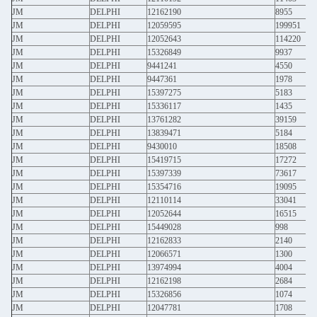
JM
DELPHI
12162190
8955
JM
DELPHI
12059595
199951
JM
DELPHI
12052643
114220
JM
DELPHI
15326849
9937
JM
DELPHI
9441241
4550
JM
DELPHI
9447361
1978
JM
DELPHI
15397275
5183
JM
DELPHI
15336117
1435
JM
DELPHI
13761282
39159
JM
DELPHI
13839471
5184
JM
DELPHI
9430010
18508
JM
DELPHI
15419715
17272
JM
DELPHI
15397339
73617
JM
DELPHI
15354716
19095
JM
DELPHI
12110114
33041
JM
DELPHI
12052644
16515
JM
DELPHI
15449028
998
JM
DELPHI
12162833
2140
JM
DELPHI
12066571
1300
JM
DELPHI
13974994
4004
JM
DELPHI
12162198
2684
JM
DELPHI
15326856
1074
JM
DELPHI
12047781
1708