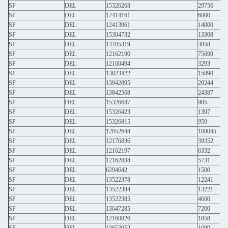
SF
DEL
15326268
29756
SF
DEL
12414161
6000
SF
DEL
12413961
14000
SF
DEL
15304732
13308
SF
DEL
13705319
3058
SF
DEL
12162190
75699
SF
DEL
12160494
3293
SF
DEL
13823422
15890
SF
DEL
13942895
20244
SF
DEL
13842568
24387
SF
DEL
15326647
985
SF
DEL
15326423
1397
SF
DEL
15326815
959
SF
DEL
12052644
108045
SF
DEL
12176836
39352
SF
DEL
12162197
6332
SF
DEL
12162834
5731
SF
DEL
6294642
1500
SF
DEL
13522378
12241
SF
DEL
13522384
13221
SF
DEL
13522385
4600
SF
DEL
13647285
7200
SF
DEL
12160826
1858