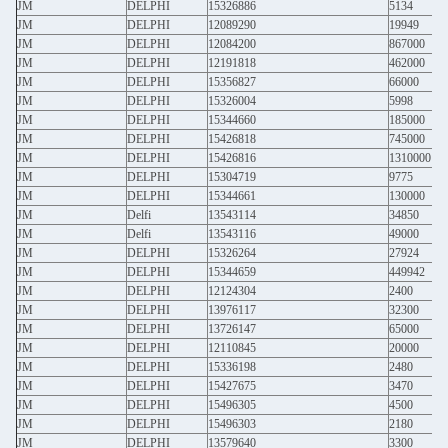
JM
DELPHI
15326886
5134
JM
DELPHI
12089290
19949
JM
DELPHI
12084200
867000
JM
DELPHI
12191818
462000
JM
DELPHI
15356827
66000
JM
DELPHI
15326004
5998
JM
DELPHI
15344660
185000
JM
DELPHI
15426818
745000
JM
DELPHI
15426816
1310000
JM
DELPHI
15304719
9775
JM
DELPHI
15344661
130000
JM
Delfi
13543114
34850
JM
Delfi
13543116
49000
JM
DELPHI
15326264
27924
JM
DELPHI
15344659
449942
JM
DELPHI
12124304
2400
JM
DELPHI
13976117
32300
JM
DELPHI
13726147
65000
JM
DELPHI
12110845
20000
JM
DELPHI
15336198
2480
JM
DELPHI
15427675
3470
JM
DELPHI
15496305
4500
JM
DELPHI
15496303
2180
JM
DELPHI
13579640
3300