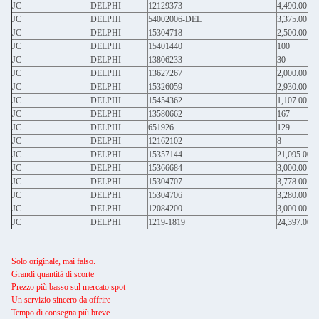
JC
DELPHI
12129373
4,490.00
JC
DELPHI
54002006-DEL
3,375.00
JC
DELPHI
15304718
2,500.00
JC
DELPHI
15401440
100
JC
DELPHI
13806233
30
JC
DELPHI
13627267
2,000.00
JC
DELPHI
15326059
2,930.00
JC
DELPHI
15454362
1,107.00
JC
DELPHI
13580662
167
JC
DELPHI
651926
129
JC
DELPHI
12162102
8
JC
DELPHI
15357144
21,095.00
JC
DELPHI
15366684
3,000.00
JC
DELPHI
15304707
3,778.00
JC
DELPHI
15304706
3,280.00
JC
DELPHI
12084200
3,000.00
JC
DELPHI
1219-1819
24,397.00
Solo originale, mai falso.
Grandi quantità di scorte
Prezzo più basso sul mercato spot
Un servizio sincero da offrire
Tempo di consegna più breve