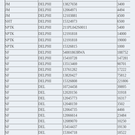
JM
DELPHI
13827658
3400
JM
DELPHI
12064971
4494
JM
DELPHI
12103881
4500
SHT
DELPHI
15324973
6500
SPTK
DELPHI
211PL042S0011
5400
SPTK
DELPHI
12191818
14000
SPTK
DELPHI
12191818
19000
SPTK
DELPHI
15326815
1000
SF
DELPHI
54001863RWA
188752
SF
DELPHI
15410728
147281
SF
DELPHI
13513469
90701
SF
DELPHI
13761282
17222
SF
DELPHI
13820427
75812
SF
DELPHI
15326808
221806
SF
DEL
10724458
39895
SF
DEL
12020156
31918
SF
DEL
12045773
16317
SF
DEL
12048159
3502
SF
DEL
12064735
4466
SF
DEL
12066614
23484
SF
DEL
12089070
10250
SF
DEL
15414437
19130
SF
DEL
15304718
18522