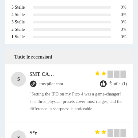
5 Stelle
0%
4 Stelle
0%
3 Stelle
0%
2 Stelle
0%
1 Stelle
0%
Tutte le recensioni
SMT CAP Type Box Header Connector 1.27mm Pitch Gold Flash Contact Plating
S
trustpilot.com
È utile. (1)
"Setting the IPD on my Pico 4 was a game-changer!
The three physical presets cover most ranges, and the
difference in sharpness is noticeable.
S*g
S