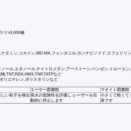
>3,000種.
ケタミン,コカイン,MD-MA,フェンタニル,カンナビノイド,エフェドリ
タノール,エタノール,ナイトロメタン,アーストーン,ベンゼン,トルーエ
T,RDX,HMX,TNP,TATPなど
ン,ポリエチレン,ポリスタリンなど
エーサー図書館
マオイト図書館
怪しい粒子を検出
発火の危険性を評価し レーザーを自
小さくて軽くて
動的に停止します
単です