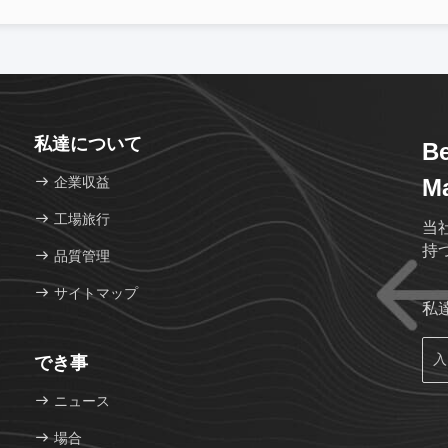
私達について
Be
企業収益
Ma
工場旅行
当
持
品質管理
サイトマップ
私
でき事
ニュース
場合