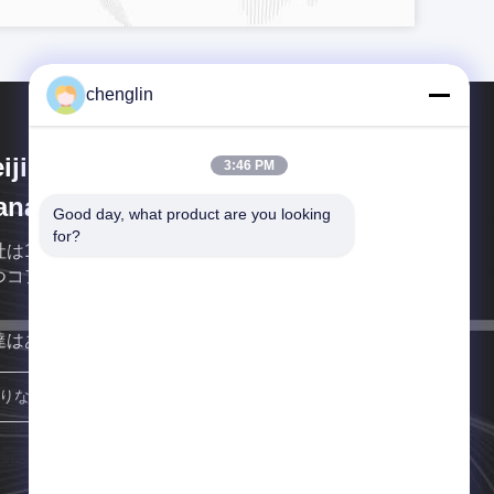
chenglin
ijing Silk Road Enterprise
3:46 PM
nagement Services Co.,LTD
Good day, what product are you looking 
for?
社は10年以上ものパッケージデザインと製造経験を
つコアチームを持っています.
達はあなたにできるだけ早く戻る。
参加しなさい