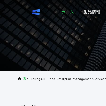
ホーム
製品情報
家
>
Beijing Silk Road Enterprise Management Se