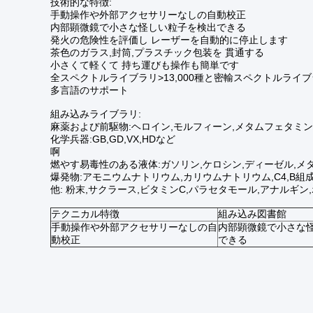
技術的な特徴:
手動操作や外部アクセサリーなしの自動校正
内部顕微鏡で小さな怪しい粒子を検出できる
発火の危険性を評価し レーザーを自動的に停止します
茶色のガラス,封筒,プラスチック包装を 貫通する
小さくて軽くて 持ち運びも操作も簡単です
全スペクトルライブラリ>13,000種と密輸スペクトルライブラリ
多言語のサポート
組み込みライブラリ:
麻薬および前駆物:ヘロイン,モルフィーン,メタムフェタミン,
化学兵器:GB,GD,VX,HDなど
啊
燃やす易毒性のある液体:ガソリン,ケロシン,ディーゼル,メ
爆発物:アモニウムナトリウム,カリウムナトリウム,C4,B組成物,TN
他: 粉末,サクラース,ビタミンC,パラセタモール,アナルギ
テクニカル特徴
組み込み図書館
手動操作や外部アクセサリーなしの自
内部顕微鏡で小さな
動校正
できる