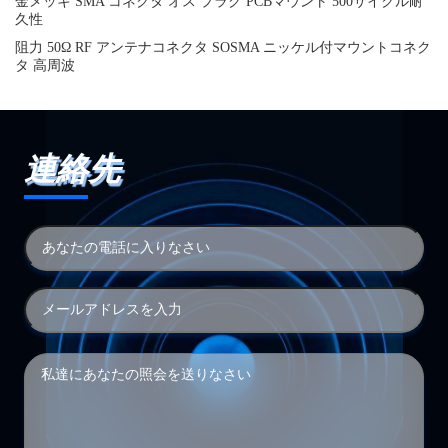
金メッキ SMA コネクタ オス プラグ PCBマウント 500サイクル耐
久性
阻力 50Ω RF アンテナコネクタ SOSMA ニッケル付マウントコネク
タ 高周波
連絡先