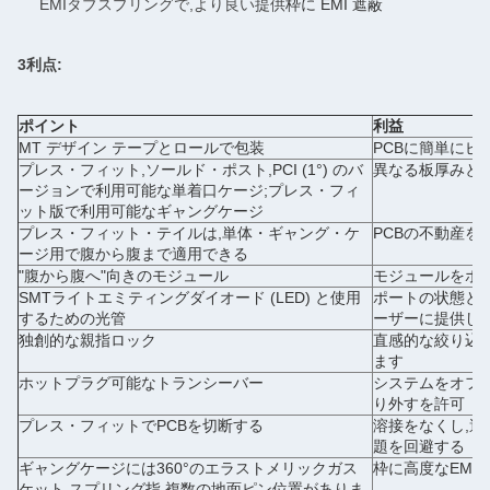
EMIタブスプリングで,より良い提供
枠に EMI 遮蔽
3利点:
ポイント
利益
MT デザイン テープとロールで包装
PCBに簡単にピ
プレス・フィット,ソールド・ポスト,PCI (1°) のバ
異なる板厚みと
ージョンで利用可能な単着口ケージ;プレス・フィ
ット版で利用可能なギャングケージ
プレス・フィット・テイルは,単体・ギャング・ケ
PCBの不動産を
ージ用で腹から腹まで適用できる
"腹から腹へ"向きのモジュール
モジュールをポ
SMTライトエミティングダイオード (LED) と使用
ポートの状態と
するための光管
ーザーに提供し
独創的な親指ロック
直感的な絞り込
ます
ホットプラグ可能なトランシーバー
システムをオフ
り外すを許可
プレス・フィットでPCBを切断する
溶接をなくし,適
題を回避する
ギャングケージには360°のエラストメリックガス
枠に高度なEMI
ケット,スプリング指,複数の地面ピン位置がありま