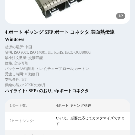
2
/
2
4 ポート ギャング SFP ポート コネクタ 表面熱伝達
Windows
起源の場所: 中国
証明: ISO 9001, ISO 14001, UL, RoHS, IECQ QC080000,
最小注文数量: 交渉可能
価格: 交渉可能
パッケージの詳細: トレイ,チューブ,ロール,カートン
受渡し時間: 10勤務日
支払条件: T/T
供給の能力: 20KKの港/月
ハイライト:
SFP+のおり
,
sfpポートコネクタ
1ポート数:
4ポート ギャング構造
いいえ、必要に応じてカスタマイズできま
2ヒートシンク:
す