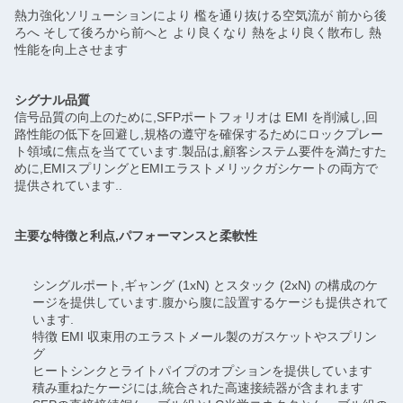
熱力強化ソリューションにより 檻を通り抜ける空気流が 前から後
ろへ そして後ろから前へと より良くなり 熱をより良く散布し 熱
性能を向上させます
シグナル品質
信号品質の向上のために,SFPポートフォリオは EMI を削減し,回
路性能の低下を回避し,規格の遵守を確保するためにロックプレー
ト領域に焦点を当てています.製品は,顧客システム要件を満たすた
めに,EMIスプリングとEMIエラストメリックガシケートの両方で
提供されています..
主要な特徴と利点,パフォーマンスと柔軟性
シングルポート,ギャング (1xN) とスタック (2xN) の構成のケ
ージを提供しています.腹から腹に設置するケージも提供されて
います.
特徴 EMI 収束用のエラストメール製のガスケットやスプリン
グ
ヒートシンクとライトパイプのオプションを提供しています
積み重ねたケージには,統合された高速接続器が含まれます