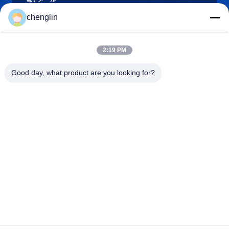
chenglin
0086-731-861329934568
2:19 PM
電話
Good day, what product are you looking for?
Beijing Silk Road Enterprise Management
Services Co.,LTD
Beijing Silk Road Enterprise Management Services Co.,LTD