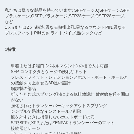
私たちは様々な製品を持っています: SFPケージ,QSFPケージ,SFP
プラスケージ,QSFPプラスケージ,SFP28ケージ,QSFP28ケージ,
など
1 x nまたは2 x n構造,異なる熱排出孔,異なるマウントPIN,異なる
プレスフィットPIN長さ,ライトパイプ,熱シンクなど
1特徴
単着または多端口 (パネルマウント) の檻で入手可能
SFP コンネクタとケージの便利なキット
プレス・フィット・レテンションとホスト・ボード・ホールと
の接触を向上させる3D足の設計
鋼鉄製の部品
折りたたむ式スプリング指による低排放設計 放射線を通る開口
がない
強化されたトランシーバーキックアウトスプリング
シンプルで迅速なインストール / 削除
籠を外すときに損傷しないホストボードの穴
SFP,SFP+,XFP,またはZENPAKトランシーバーのマット
接続器とケージ