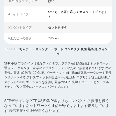
3EMIタブスプリング:
はい
いいえ、必要に応じてカスタマイズできま
4ライトパイプ:
す
5マウントタイプ:
セットを押す
6圧入ピンの長さ:
2.05 mm
RoHS IECQ 4 ポート ギャング Sfp ポート コンネクタ 表面 熱 転送 ウィンド
ウ
SFP 小型 プラグイン可能なファクタブルプラス系列の製品は,ネットワーク,
通信,データセンター産業のアプリケーションのために設計されています.次の
世代の高速 I/O 装置, 10 Gbit/s イーサネット InfiniBand 強化データレート要件
をサポートする.プレスフィット銅合金ケージは,EMIスプリングまたはEMIガ
スケットのバリエーションを提供し,既存のSFP+光学モジュールとケーブル
アセンブリと完全にバックコンパティブルです.
SFPデザインは XFP,X2,EXNPAKよりもコンパクトで 費用も低く
なっていますネットワークや通信分野ではますます普及していま
す 通信速度や距離が高くなります;