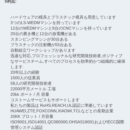
5利点:
ハードウェアの模具とプラスチック模具も用意しています
3つのLS-WEDMマシンを持っています
12台のWEDMマシンと8台のCNCマシンを持っています
20台の磨き機と12台の放電機がある
スタンピングマシンが30台ある
プラスチックの注射機が55台ある
自動組立ワークショップがあります
迅速な対応,プロフェッショナルな研究開発技術者,ポジティブ
なサービスチーム,すべてのプロセスを効率的かつ組織的に確保
します.
20年以上の経験
1500人の従業員
58人の研究開発技術者
22000平方メートル 工場
20kk ポート / 月 容量
コストームサービスもサポートします
私たちの製品は RoHS,REACH,UL認証に準拠しています
HUAWEI,ZTE,FOXCONN,XIAOMI,TCLなどとの長期企業
20KK プロット / 月容量
ISO9001,ISO14001,QC080000,OHSAS18001およびIECC国際
管理システム認証