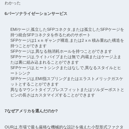
わかった
6パーソナライゼーションサービス
EMIケージ,孤立したSFPコネクタ,または孤立したSFPケージを
持つ統合SFPコネクタを作るためのサポート
SFPケージは1 x n ギャング構造,または2 x n 積み重ねた構造を
持つことができます
SFPケージは,異なる熱消耗ホールを持つことができます
SFPケージは,ライトパイプまたは無で,内蔵またはケージ上ま
たは裏に組み込まれることができます
SFPケージは,ヒートシンクまたはなしで,異なるスタイルとヒ
ートシンク
SFPケージは,EMI指スプリングまたはエラストメリックガスケ
ットとすることができます
異なるマウントタイプ,プレスフィットまたはソルダーポストと
ピンの長さはカスタマイズすることができます
7なぜアメリカを選んだのか?
OURは,市場で最も厳格な機械的な設計を備えた小型形式ファクタ