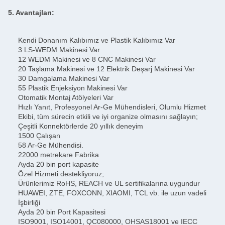
5. Avantajları:
Kendi Donanım Kalıbımız ve Plastik Kalıbımız Var
3 LS-WEDM Makinesi Var
12 WEDM Makinesi ve 8 CNC Makinesi Var
20 Taşlama Makinesi ve 12 Elektrik Deşarj Makinesi Var
30 Damgalama Makinesi Var
55 Plastik Enjeksiyon Makinesi Var
Otomatik Montaj Atölyeleri Var
Hızlı Yanıt, Profesyonel Ar-Ge Mühendisleri, Olumlu Hizmet
Ekibi, tüm sürecin etkili ve iyi organize olmasını sağlayın;
Çeşitli Konnektörlerde 20 yıllık deneyim
1500 Çalışan
58 Ar-Ge Mühendisi.
22000 metrekare Fabrika
Ayda 20 bin port kapasite
Özel Hizmeti destekliyoruz;
Ürünlerimiz RoHS, REACH ve UL sertifikalarına uygundur
HUAWEI, ZTE, FOXCONN, XIAOMI, TCL vb. ile uzun vadeli
İşbirliği
Ayda 20 bin Port Kapasitesi
ISO9001, ISO14001, QC080000, OHSAS18001 ve IECC