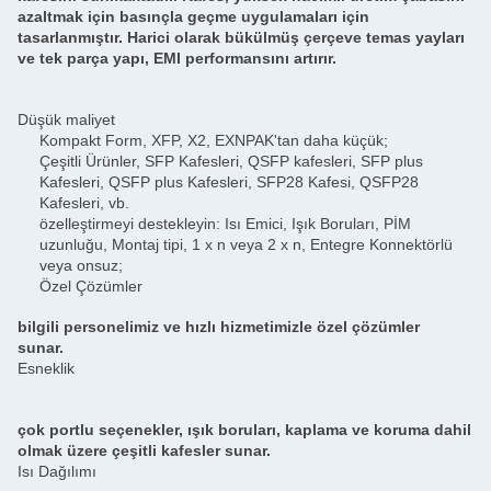
azaltmak için basınçla geçme uygulamaları için
tasarlanmıştır. Harici olarak bükülmüş çerçeve temas yayları
ve tek parça yapı, EMI performansını artırır.
Düşük maliyet
Kompakt Form, XFP, X2, EXNPAK'tan daha küçük;
Çeşitli Ürünler, SFP Kafesleri, QSFP kafesleri, SFP plus
Kafesleri, QSFP plus Kafesleri, SFP28 Kafesi, QSFP28
Kafesleri, vb.
özelleştirmeyi destekleyin: Isı Emici, Işık Boruları, PİM
uzunluğu, Montaj tipi, 1 x n veya 2 x n, Entegre Konnektörlü
veya onsuz;
Özel Çözümler
bilgili personelimiz ve hızlı hizmetimizle özel çözümler
sunar.
Esneklik
çok portlu seçenekler, ışık boruları, kaplama ve koruma dahil
olmak üzere çeşitli kafesler sunar.
Isı Dağılımı