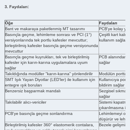
3. Faydaları:
Öğe
Faydaları
Bant ve makaraya paketlenmiş MT tasarımı
PCB'ye kolay yer
Basınçla geçme, lehimleme sonrası ve PCI (1°)
Çeşitli kart kalın
versiyonlarında tek portlu kafesler mevcuttur;
kullanım sağlar
birleştirilmiş kafesler basınçla geçme versiyonunda
mevcuttur
Basınçla geçme kuyrukları, tek ve birleştirilmiş
PCB alanından en
kafesler için karın-karına uygulamalara uyum
sağlar
sağlar
Takıldığında modüller "karın-karına" yönlendirilir
Modülün porttan 
SMT Işık Yayan Diyotlar (LED'ler) ile kullanım için
Kullanıcıya port 
entegre ışık boruları
bildirim sağlar
Benzersiz başparmak mandalı
Sezgisel sıkma 
sağlar
Takılabilir alıcı-vericiler
Sistemi kapatmad
çıkarılmasına izin
PCB'ye basınçla geçme sonlandırma
Lehimlemeyi orta
düşürür ve lehiml
Birleştirilmiş kafesler 360° elastomerik contalara,
Bezele gelişmiş 