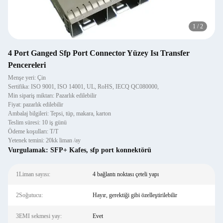
1
/
2
4 Port Ganged Sfp Port Connector Yüzey Isı Transfer
Pencereleri
Menşe yeri: Çin
Sertifika: ISO 9001, ISO 14001, UL, RoHS, IECQ QC080000,
Min sipariş miktarı: Pazarlık edilebilir
Fiyat: pazarlık edilebilir
Ambalaj bilgileri: Tepsi, tüp, makara, karton
Teslim süresi: 10 iş günü
Ödeme koşulları: T/T
Yetenek temini: 20kk liman /ay
Vurgulamak:
SFP+ Kafes
,
sfp port konnektörü
1Liman sayısı:
4 bağlantı noktası çeteli yapı
2Soğutucu:
Hayır, gerektiği gibi özelleştirilebilir
3EMI sekmesi yay:
Evet