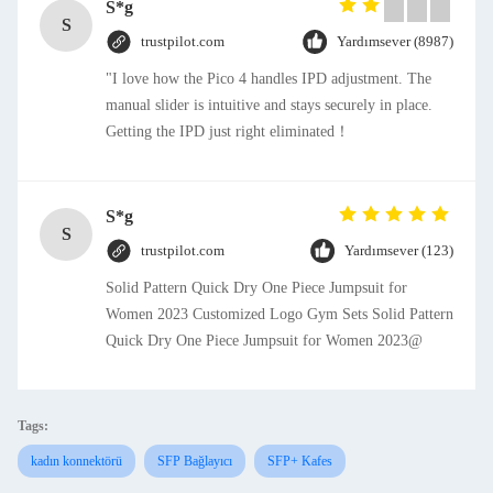
S*g
S
trustpilot.com
Yardımsever (8987)
"I love how the Pico 4 handles IPD adjustment. The
manual slider is intuitive and stays securely in place.
Getting the IPD just right eliminated！
S*g
S
trustpilot.com
Yardımsever (123)
Solid Pattern Quick Dry One Piece Jumpsuit for
Women 2023 Customized Logo Gym Sets Solid Pattern
Quick Dry One Piece Jumpsuit for Women 2023@
Tags:
kadın konnektörü
SFP Bağlayıcı
SFP+ Kafes