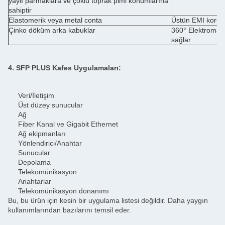
yaylı parmaklara ve çoklu toprak pimi konumlarına
sahiptir
Elastomerik veya metal conta
Üstün EMI koruma
Çinko döküm arka kabuklar
360° Elektromany
sağlar
4. SFP PLUS Kafes Uygulamaları:
Veri/İletişim
Üst düzey sunucular
Ağ
Fiber Kanal ve Gigabit Ethernet
Ağ ekipmanları
Yönlendirici/Anahtar
Sunucular
Depolama
Telekomünikasyon
Anahtarlar
Telekomünikasyon donanımı
Bu, bu ürün için kesin bir uygulama listesi değildir. Daha yaygın
kullanımlarından bazılarını temsil eder.