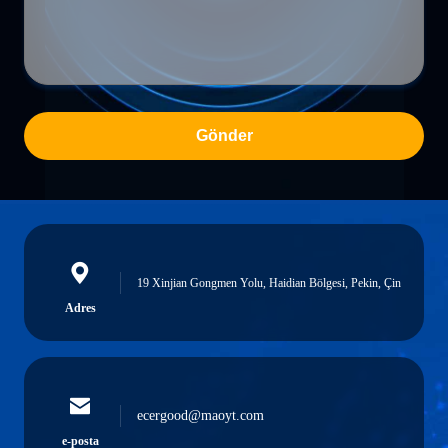
Gönder
19 Xinjian Gongmen Yolu, Haidian Bölgesi, Pekin, Çin
Adres
ecergood@maoyt.com
e-posta