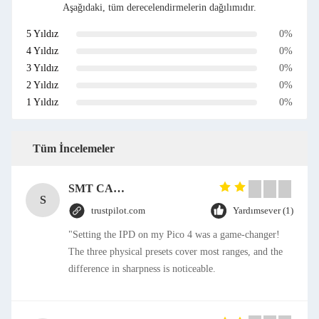
Aşağıdaki, tüm derecelendirmelerin dağılımıdır.
5 Yıldız
0%
4 Yıldız
0%
3 Yıldız
0%
2 Yıldız
0%
1 Yıldız
0%
Tüm İncelemeler
SMT CAP Type Box Header Connector 1.27mm Pitch Gold Flash Contact Plating
S
trustpilot.com
Yardımsever (1)
"Setting the IPD on my Pico 4 was a game-changer!
The three physical presets cover most ranges, and the
difference in sharpness is noticeable.