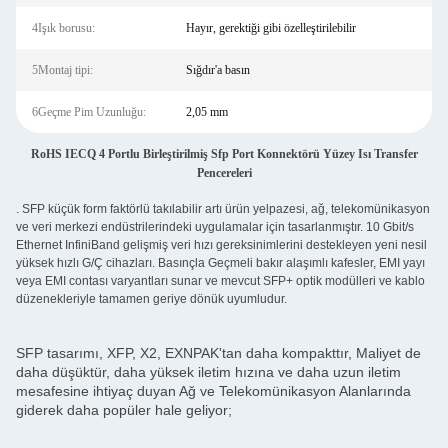
4Işık borusu:
Hayır, gerektiği gibi özelleştirilebilir
5Montaj tipi:
Sığdır'a basın
6Geçme Pim Uzunluğu:
2,05 mm
RoHS IECQ 4 Portlu Birleştirilmiş Sfp Port Konnektörü Yüzey Isı Transfer
Pencereleri
. SFP küçük form faktörlü takılabilir artı ürün yelpazesi, ağ, telekomünikasyon
ve veri merkezi endüstrilerindeki uygulamalar için tasarlanmıştır. 10 Gbit/s
Ethernet InfiniBand gelişmiş veri hızı gereksinimlerini destekleyen yeni nesil
yüksek hızlı G/Ç cihazları. Basınçla Geçmeli bakır alaşımlı kafesler, EMI yayı
veya EMI contası varyantları sunar ve mevcut SFP+ optik modülleri ve kablo
düzenekleriyle tamamen geriye dönük uyumludur.
SFP tasarımı, XFP, X2, EXNPAK'tan daha kompakttır, Maliyet de
daha düşüktür, daha yüksek iletim hızına ve daha uzun iletim
mesafesine ihtiyaç duyan Ağ ve Telekomünikasyon Alanlarında
giderek daha popüler hale geliyor;