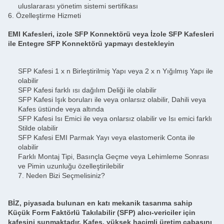
uluslararası yönetim sistemi sertifikası
6. Özelleştirme Hizmeti
EMI Kafesleri, izole SFP Konnektörü veya İzole SFP Kafesleri
ile Entegre SFP Konnektörü yapmayı destekleyin
SFP Kafesi 1 x n Birleştirilmiş Yapı veya 2 x n Yığılmış Yapı ile
olabilir
SFP Kafesi farklı ısı dağılım Deliği ile olabilir
SFP Kafesi Işık boruları ile veya onlarsız olabilir, Dahili veya
Kafes üstünde veya altında
SFP Kafesi Isı Emici ile veya onlarsız olabilir ve Isı emici farklı
Stilde olabilir
SFP Kafesi EMI Parmak Yayı veya elastomerik Conta ile
olabilir
Farklı Montaj Tipi, Basınçla Geçme veya Lehimleme Sonrası
ve Pimin uzunluğu özelleştirilebilir
7. Neden Bizi Seçmelisiniz?
BİZ, piyasada bulunan en katı mekanik tasarıma sahip
Küçük Form Faktörlü Takılabilir (SFP) alıcı-vericiler için
kafesini sunmaktadır. Kafes, yüksek hacimli üretim çabasını