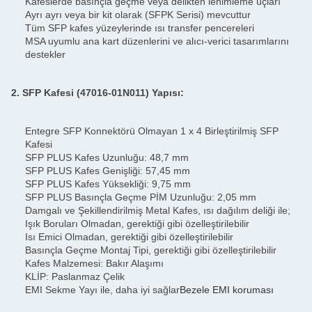
Kafeslerde basınçla geçme veya delikten lehimleme uçları
Ayrı ayrı veya bir kit olarak (SFPK Serisi) mevcuttur
Tüm SFP kafes yüzeylerinde ısı transfer pencereleri
MSA uyumlu ana kart düzenlerini ve alıcı-verici tasarımlarını
destekler
2. SFP Kafesi (47016-01N011) Yapısı:
Entegre SFP Konnektörü Olmayan 1 x 4 Birleştirilmiş SFP
Kafesi
SFP PLUS Kafes Uzunluğu: 48,7 mm
SFP PLUS Kafes Genişliği: 57,45 mm
SFP PLUS Kafes Yüksekliği: 9,75 mm
SFP PLUS Basınçla Geçme PİM Uzunluğu: 2,05 mm
Damgalı ve Şekillendirilmiş Metal Kafes, ısı dağılım deliği ile;
Işık Boruları Olmadan, gerektiği gibi özelleştirilebilir
Isı Emici Olmadan, gerektiği gibi özelleştirilebilir
Basınçla Geçme Montaj Tipi, gerektiği gibi özelleştirilebilir
Kafes Malzemesi: Bakır Alaşımı
KLİP: Paslanmaz Çelik
EMI Sekme Yayı ile, daha iyi sağlar
Bezele EMI koruması