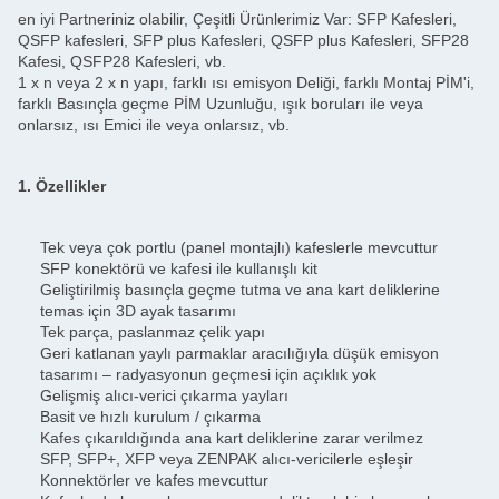
en iyi Partneriniz olabilir, Çeşitli Ürünlerimiz Var: SFP Kafesleri,
QSFP kafesleri, SFP plus Kafesleri, QSFP plus Kafesleri, SFP28
Kafesi, QSFP28 Kafesleri, vb.
1 x n veya 2 x n yapı, farklı ısı emisyon Deliği, farklı Montaj PİM'i,
farklı Basınçla geçme PİM Uzunluğu, ışık boruları ile veya
onlarsız, ısı Emici ile veya onlarsız, vb.
1. Özellikler
Tek veya çok portlu (panel montajlı) kafeslerle mevcuttur
SFP konektörü ve kafesi ile kullanışlı kit
Geliştirilmiş basınçla geçme tutma ve ana kart deliklerine
temas için 3D ayak tasarımı
Tek parça, paslanmaz çelik yapı
Geri katlanan yaylı parmaklar aracılığıyla düşük emisyon
tasarımı – radyasyonun geçmesi için açıklık yok
Gelişmiş alıcı-verici çıkarma yayları
Basit ve hızlı kurulum / çıkarma
Kafes çıkarıldığında ana kart deliklerine zarar verilmez
SFP, SFP+, XFP veya ZENPAK alıcı-vericilerle eşleşir
Konnektörler ve kafes mevcuttur