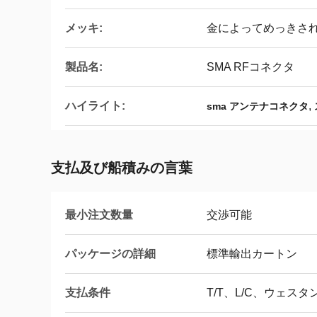
メッキ:
金によってめっきさ
製品名:
SMA RFコネクタ
ハイライト:
,
sma アンテナコネクタ
支払及び船積みの言葉
最小注文数量
交渉可能
パッケージの詳細
標準輸出カートン
支払条件
T/T、L/C、ウェス