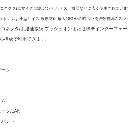
気コネクタは,マイクロ波,アンテナ,テスト機器などに広く使用されていま
RFコネクタは,小型サイズ,振動防止,最大18GHzの幅広い周波数範囲のス
 RFコネクタは,迅速接続,プッシュオンまたは標準インターフェース
ル構成で利用できます.
ワーク
コム
ータ/LAN
ドバンド