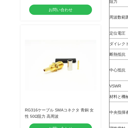
阻力
お問い合わせ
周波数範
定位電圧
ダイレク
断熱抵抗
中心抵抗
VSWR
材料と機
RG316ケーブル SMAコネクタ 青銅 女
中央指揮
性 50Ω阻力 高周波