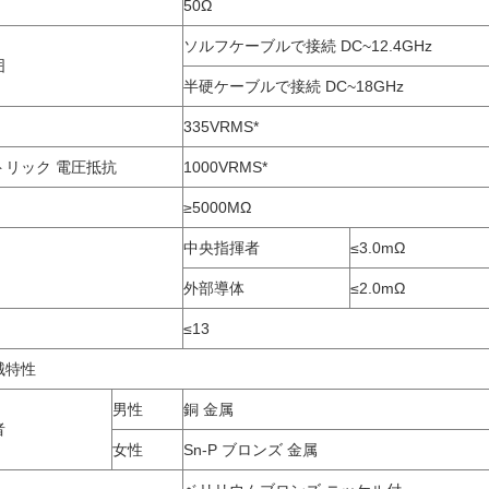
50Ω
ソルフケーブルで接続 DC~12.4GHz
囲
半硬ケーブルで接続 DC~18GHz
335VRMS*
トリック 電圧抵抗
1000VRMS*
≥5000MΩ
中央指揮者
≤3.0mΩ
外部導体
≤2.0mΩ
≤13
械特性
男性
銅 金属
者
女性
Sn-P ブロンズ 金属