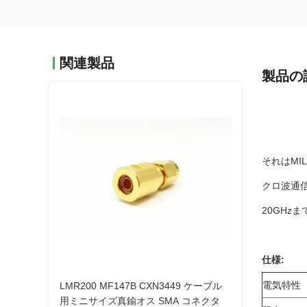
関連製品
製品の
それはMI
クロ波通
20GHz
仕様:
電気特性
LMR200 MF147B CXN3449 ケーブル
用ミニサイズ真鍮オス SMA コネクタ