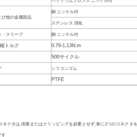
ベリリウムブロンズ ニッケル付
銅 ニッケル付
よび他の金属部品
ステンレス 消化
ス・スリーブ
銅 ニッケル付
縮トルク
0.79-1.13N.m
500サイクル
グ
シリコンゴム
PTFE
RFコネクタは,溶接またはクリッピングを必要とせず,単に2つのコネク
です