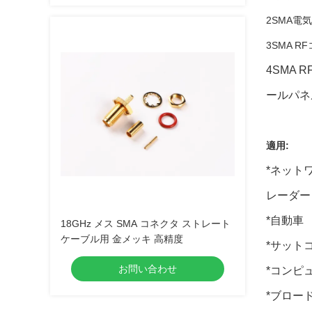
2SMA電
3SMA 
4SMA
ールパネ
適用:
*ネット
レーダー
*自動車
18GHz メス SMA コネクタ ストレート
ケーブル用 金メッキ 高精度
*サット
お問い合わせ
*コンピュ
*ブロー