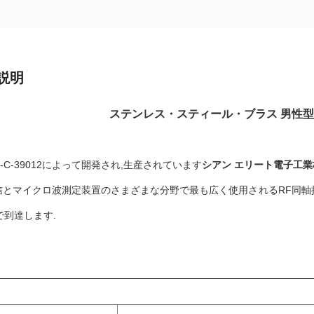
説明
ステンレス・スティール・ブラス 男性型S
L-C-39012によって開発され,生産されています
シアン エリート電子工
信とマイクロ波測定装置のさまざまな分野で最も広く使用されるRF同軸
まで到達します.