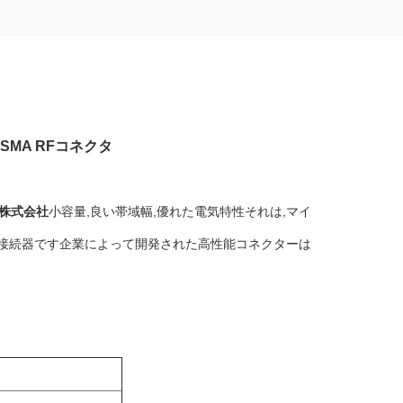
MA RFコネクタ
業株式会社
小容量,良い帯域幅,優れた電気特性それは,マイ
接続器です企業によって開発された高性能コネクターは