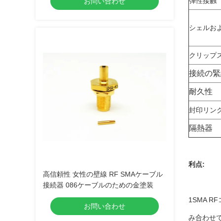
弾性接触
お問い合わせ
シェルお
クリップ
接続の緊
耐久性
封印リン
隔熱器
利点:
高信頼性 女性の壁線 RF SMAケーブル
接続器 086ケーブルのための金塗装
1SMA 
お問い合わせ
み合わせ