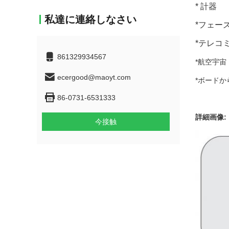
* 計器
私達に連絡しなさい
*フェー
*テレコ
861329934567
*航空宇宙
ecergood@maoyt.com
*ボード
86-0731-6531333
詳細画像:
今接触