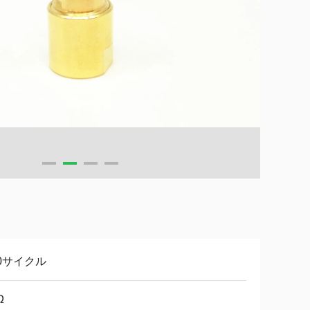
00サイクル
Ω