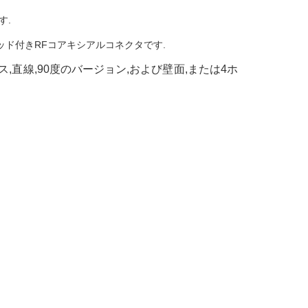
す.
レッド付きRFコアキシアルコネクタです.
,直線,90度のバージョン,および壁面,または4ホ