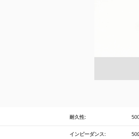
耐久性:
5
インピーダンス:
50