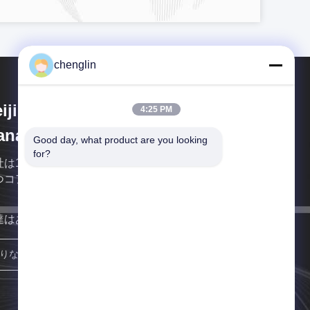
chenglin
ijing Silk Road Enterprise
4:25 PM
nagement Services Co.,LTD
Good day, what product are you looking 
for?
社は10年以上ものパッケージデザインと製造経験を
つコアチームを持っています.
達はあなたにできるだけ早く戻る。
参加しなさい