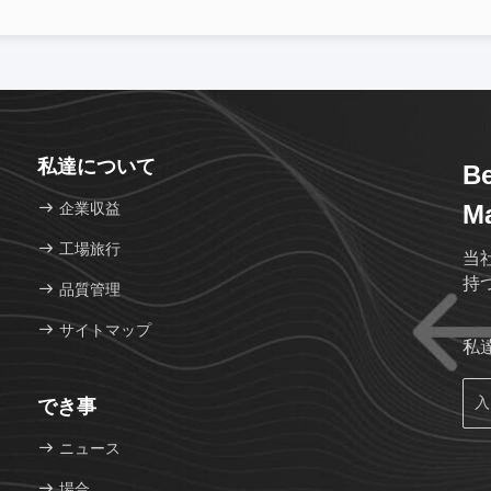
私達について
Be
企業収益
Ma
工場旅行
当
持
品質管理
サイトマップ
私
でき事
ニュース
場合