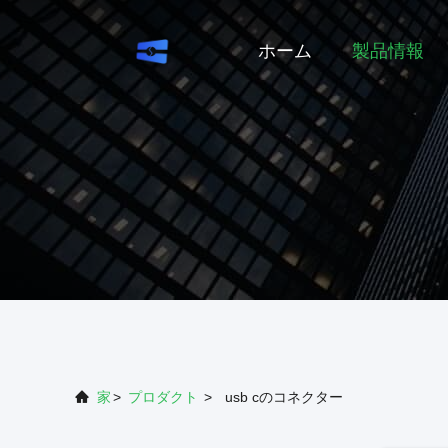
ホーム
製品情報
家
>
プロダクト
>
usb cのコネクター